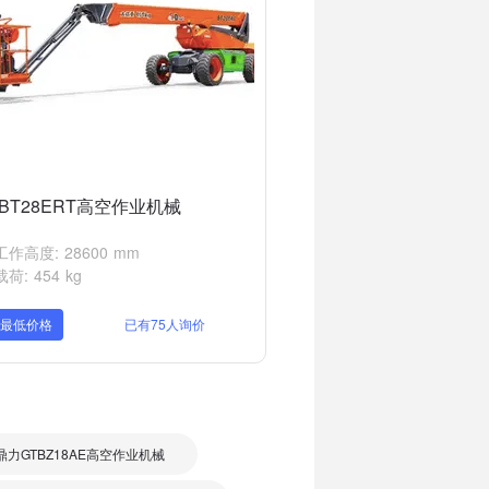
BT28ERT高空作业机械
作高度: 28600 mm
荷: 454 kg
取最低价格
已有75人询价
鼎力GTBZ18AE高空作业机械