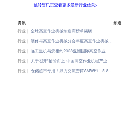
跳转资讯页查看更多最新行业信息>
资讯
频道
行业｜
全球高空作业机械制造商榜单揭晓
行业｜
装修与高空作业机械分会年度高空作业机械统计工作会议在BICES 2023同期顺利召开
行业｜
临工重机与您相约2023亚洲国际高空作业机械展
行业｜
关于召开“拾阶而上 中国高空作业机械产业发展十年暨第十届国际高空作业平台租赁峰会”预通知
行业｜
仓储超市专用！鼎力交流套筒AMWP11.5-8200AC来咯！