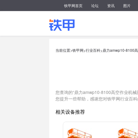
铁甲网首页
论坛
资讯
图片
当前位置>
铁甲网
行业百科
鼎力amwp10-810
>
>
您查询的“鼎力amwp10-8100高空作业
您提升一些帮助，感谢您对铁甲网行业百科
相关设备推荐