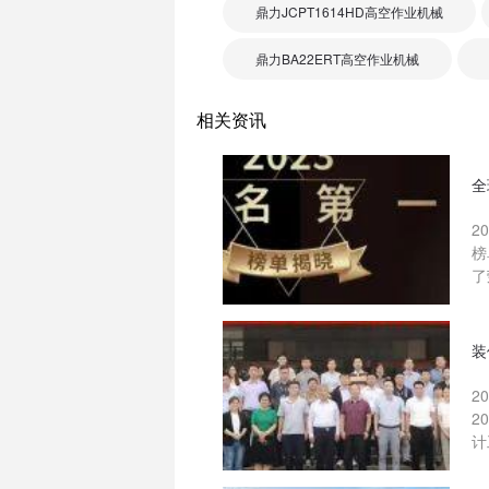
鼎力JCPT1614HD高空作业机械
鼎力BA22ERT高空作业机械
相关资讯
全
2
榜
了
装
2
2
计