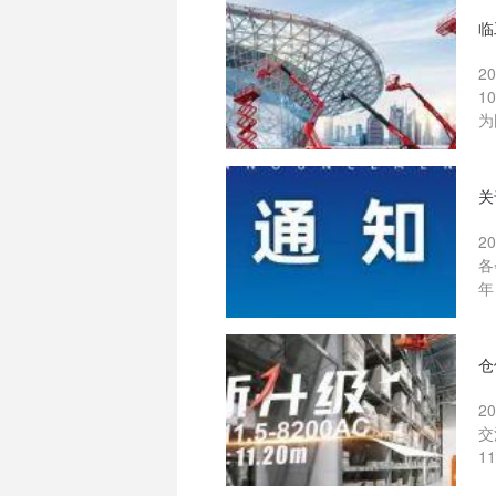
临
2
1
为
关
2
各
年
仓
2
交
1