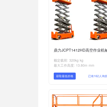
鼎力JCPT1412HD高空作业机
额定载荷: 320kg kg
最大工作高度: 13.80m mm
获取最低价格
已有162人询