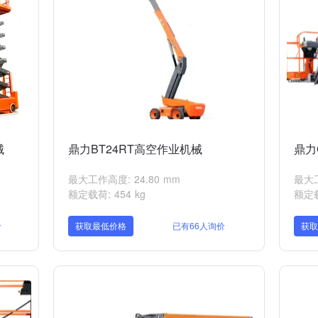
械
鼎力BT24RT高空作业机械
鼎力
最大工作高度: 24.80 mm
最大工
额定载荷: 454 kg
额定载
价
获取最低价格
已有66人询价
获