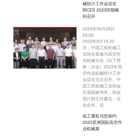
械统计工作会议在
BICES 2023同期顺
利召开
2023年09月28日
20:28
2023年9月19-20
日，中国工程机械工
业协会装修与高空作
业机械分会（以下简
称：分会）2023年高
空作业机械统计工作
会议在北京召开。中
国工程机械工业协会
吕莹副秘书长，协会
统计部主任廖志，分
会会长、北
临工重机与您相约
2023亚洲国际高空作
业机械展