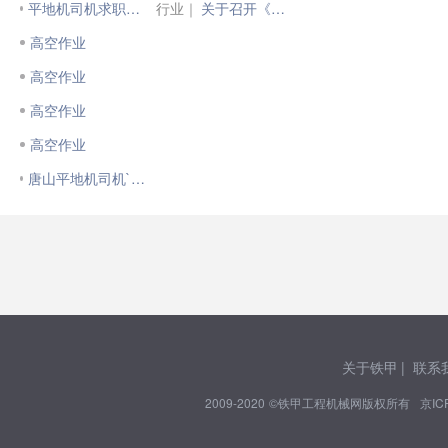
平地机司机求职联系17613631612
行业｜
关于召开《起重装卸机械操作工（高空作业机械操作工）》国家职业标准专家初审会的通知
高空作业
高空作业
高空作业
高空作业
唐山平地机司机`求职15027481612
关于铁甲
|
联系
2009-2020 ©铁甲工程机械网版权所有
京IC