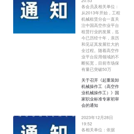
20:53
各会员及相关单位：
从2013年开始，工程
机械租赁分会一直关
注中国高空作业平台
租赁行业的发展，迄
今已历经十年，亲历
和见证其发展壮大的
全过程。随着高空作
业平台应用领域的不
断拓宽，目前市场保
有量已突破50万
关于召开《起重装卸
机械操作工（高空作
业机械操作工）》国
家职业标准专家初审
会的通知
2023年12月28日
19:52
各相关单位：依据