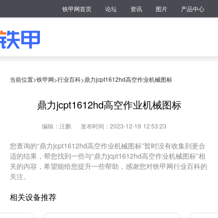
铁甲网首页
论坛
资讯
图片
产品中心
当前位置>
铁甲网
行业百科
鼎力jcpt1612hd高空作业机械图标
>
>
鼎力jcpt1612hd高空作业机械图标
编辑：汪鹏
发布时间：2023-12-19 12:53:23
您查询的“鼎力jcpt1612hd高空作业机械图标”暂时没有收集到更合
适的结果，帮您找到一些与“鼎力jcpt1612hd高空作业机械图标”相
关的内容，希望能给您提升一些帮助，感谢您对铁甲网行业百科的
关注。
相关设备推荐