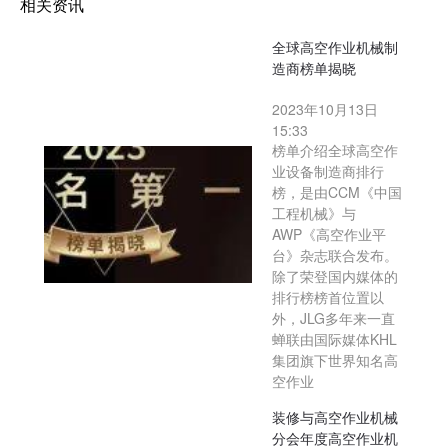
相关资讯
全球高空作业机械制
造商榜单揭晓
2023年10月13日
15:33
榜单介绍全球高空作
业设备制造商排行
榜，是由CCM《中国
工程机械》与
AWP《高空作业平
台》杂志联合发布。
除了荣登国内媒体的
排行榜榜首位置以
外，JLG多年来一直
蝉联由国际媒体KHL
集团旗下世界知名高
空作业
装修与高空作业机械
分会年度高空作业机