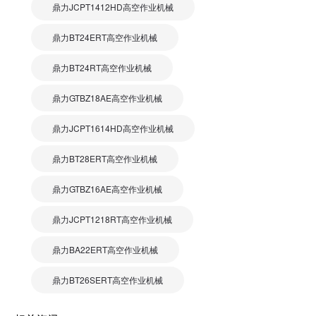
鼎力JCPT1412HD高空作业机械
鼎力BT24ERT高空作业机械
鼎力BT24RT高空作业机械
鼎力GTBZ18AE高空作业机械
鼎力JCPT1614HD高空作业机械
鼎力BT28ERT高空作业机械
鼎力GTBZ16AE高空作业机械
鼎力JCPT1218RT高空作业机械
鼎力BA22ERT高空作业机械
鼎力BT26SERT高空作业机械