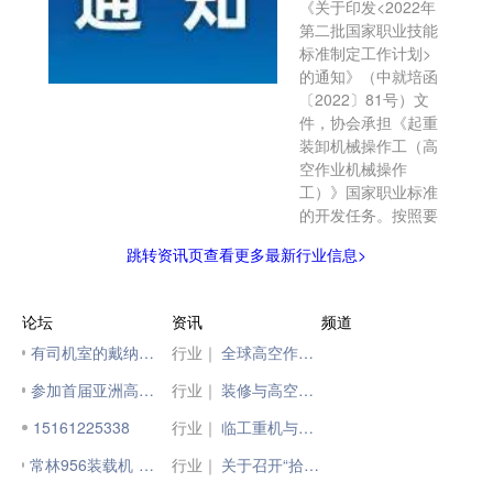
《关于印发<2022年
第二批国家职业技能
标准制定工作计划>
的通知》（中就培函
〔2022〕81号）文
件，协会承担《起重
装卸机械操作工（高
空作业机械操作
工）》国家职业标准
的开发任务。按照要
跳转资讯页查看更多最新行业信息>
论坛
资讯
频道
有司机室的戴纳派克161 181 1612
行业｜
全球高空作业机械制造商榜单揭晓
参加首届亚洲高空作业机械展
行业｜
装修与高空作业机械分会年度高空作业机械统计工作会议在BICES 2023同期顺利召开
15161225338
行业｜
临工重机与您相约2023亚洲国际高空作业机械展
常林956装载机 合适就处理了 13916126122
行业｜
关于召开“拾阶而上 中国高空作业机械产业发展十年暨第十届国际高空作业平台租赁峰会”预通知