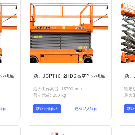
作业机械
鼎力JCPT1612HDS高空作业机械
鼎力
最大工作高度: 15700 mm
额定载荷
额定载荷: 250 kg
最大工
询价
获取最低价格
已有12人询价
获取