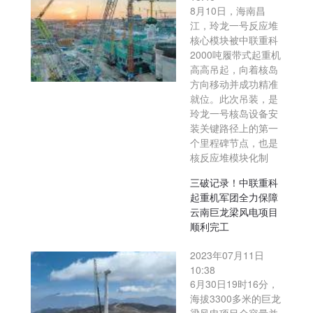
8月10日，海南昌
江，玲龙一号反应堆
核心模块被中联重科
2000吨履带式起重机
高高吊起，向着核岛
方向移动并成功精准
就位。此次吊装，是
玲龙一号核岛设备安
装关键路径上的第一
个里程碑节点，也是
核反应堆模块化制
三破记录！中联重科
起重机军团全力保障
云南巨龙梁风电项目
顺利完工
2023年07月11日
10:38
6月30日19时16分，
海拔3300多米的巨龙