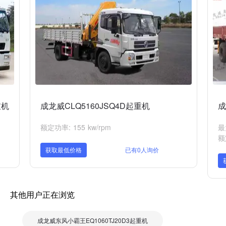
重机
成龙威CLQ5160JSQ4D起重机
成
额定功率: 155 kw/rpm
最
额
获取最低价格
已有0人询价
其他用户正在浏览
成龙威东风小霸王EQ1060TJ20D3起重机