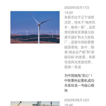
2023年05月17日
14:29
阜新市位于辽宁省西
北部，得名于“物阜民
丰，焕然一新”，这里
曾经拥有亚洲最大的
露天煤矿和火力发电
厂，是新中国的重要
能源基地。如今，随
着“煤炭去产能”和“双
碳目标”的发展，阜新
凭借风光资源优势，
摇身一变成
为中国核电“安心”！
中联重科起重机成功
吊装玲龙一号核心模
块
2023年08月10日
18:46