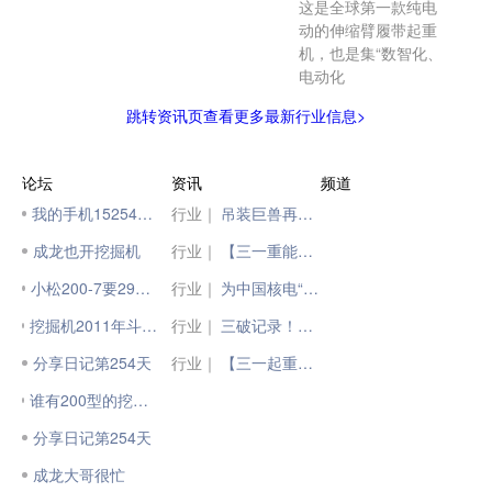
这是全球第一款纯电
动的伸缩臂履带起重
机，也是集“数智化、
电动化
跳转资讯页查看更多最新行业信息>
论坛
资讯
频道
我的手机15254273999
行业｜
吊装巨兽再现！感受徐工2000吨履带起重机威能！
成龙也开挖掘机
行业｜
【三一重能】年发电5258小时！这台“机王”到底什么来头？
小松200-7要29万电话15254273999
行业｜
为中国核电“安心”！中联重科起重机成功吊装玲龙一号核心模块
挖掘机2011年斗山55急用钱，便宜卖13万15254273999
行业｜
三破记录！中联重科起重机军团全力保障云南巨龙梁风电项目顺利完工
分享日记第254天
行业｜
【三一起重机】里程碑！第10000台履带起重机下线！
谁有200型的挖机40W以下的 加我QQ125254009
分享日记第254天
成龙大哥很忙