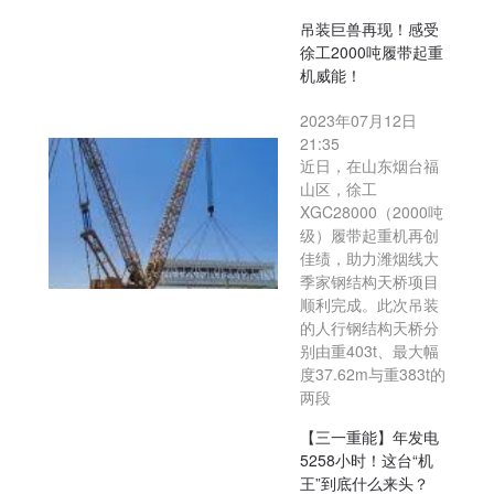
吊装巨兽再现！感受
徐工2000吨履带起重
机威能！
2023年07月12日
21:35
近日，在山东烟台福
山区，徐工
XGC28000（2000吨
级）履带起重机再创
佳绩，助力潍烟线大
季家钢结构天桥项目
顺利完成。此次吊装
的人行钢结构天桥分
别由重403t、最大幅
度37.62m与重383t的
两段
【三一重能】年发电
5258小时！这台“机
王”到底什么来头？