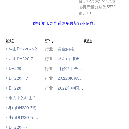
面，12月大中小型拖
拉机产量分别为5572
台、19
跳转资讯页查看更多最新行业信息>
论坛
资讯
频道
斗山DH220-7挖掘机
行业｜
黄金内核丨山推DH24-G工况全能王！
斗山DH220-7
行业｜
从斗山到DEVELON迪万伦 现代斗山工程机械焕新升级！
DH220
行业｜
【价格】全国挖掘机成交价格大汇总（2023年3月22日）
DH220—V
行业｜
ZX220K-6A汽车解体机｜“显眼包”来袭
DH220
行业｜
2022年中国挖掘机产量30.7万台，降超20%
刚入手的斗山DH220-7
斗山DH220-7挖掘机 开槽的生活
斗山DH220 挖掘机 吃力有黑烟死车
DH220一7