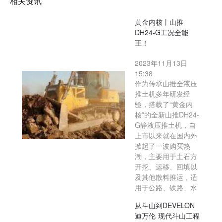
相关资讯
黄金内核丨山推
DH24-G工况全能
王！
2023年11月13日
15:38
作为传承山推全液压
推土机多年研发经
验，搭载了“黄金内
核”的全新山推DH24-
G静液压推土机，自
上市以来就在国内外
掀起了一波购买热
潮，主要用于土石方
开挖、运移、回填以
及其他散料推运，适
用于公路、铁路、水
从斗山到DEVELON
迪万伦 现代斗山工程