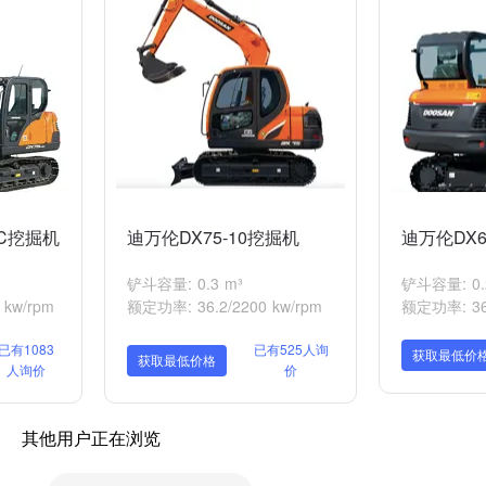
9C挖掘机
迪万伦DX75-10挖掘机
迪万伦DX6
铲斗容量: 0.3 m³
铲斗容量: 0.
kw/rpm
额定功率: 36.2/2200 kw/rpm
额定功率: 36.
已有1083
已有525人询
获取最低价
获取最低价格
人询价
价
其他用户正在浏览