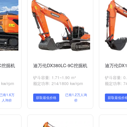
9C挖掘机
迪万伦DX380LC-9C挖掘机
迪万伦DX1
铲斗容量: 1.71~1.90 m³
铲斗容量: 0.
kw/rpm
额定功率: 214/1800 kw/rpm
额定功率: 74/
已有1.6万
已有1.2万人询
获取最低价格
获取最低价
人询价
价