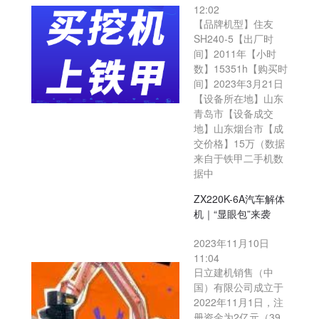
12:02
【品牌机型】住友
SH240-5【出厂时
间】2011年【小时
数】15351h【购买时
间】2023年3月21日
【设备所在地】山东
青岛市【设备成交
地】山东烟台市【成
交价格】15万（数据
来自于铁甲二手机数
据中
ZX220K-6A汽车解体
机｜“显眼包”来袭
2023年11月10日
11:04
日立建机销售（中
国）有限公司成立于
2022年11月1日，注
册资金为2亿元（39