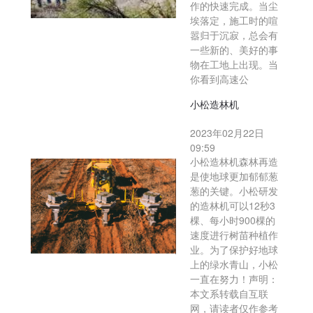
作的快速完成。当尘
埃落定，施工时的喧
嚣归于沉寂，总会有
一些新的、美好的事
物在工地上出现。当
你看到高速公
小松造林机
2023年02月22日
09:59
小松造林机森林再造
是使地球更加郁郁葱
葱的关键。小松研发
的造林机可以12秒3
棵、每小时900棵的
速度进行树苗种植作
业。为了保护好地球
上的绿水青山，小松
一直在努力！声明：
本文系转载自互联
网，请读者仅作参考