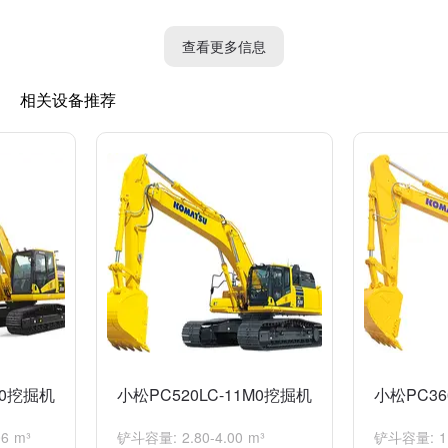
技术，具备快速反应、高效率和稳定性好的特点。
查看更多信息
该挖掘机还配备了多种工作装置，可以配合各种不同的工作需求，
如挖掘斗、爆破锤等。同时，其具备了多种安全保护系统，如防侧
相关设备推荐
翻系统、防溜坡系统等，保证了操作的安全性。
总的来说，小松75UU-16是一款性能卓越、操作方便的挖掘机，适
用于各种挖掘作业场景。
M0挖掘机
小松PC520LC-11M0挖掘机
小松PC36
6 m³
铲斗容量: 2.80-4.00 m³
铲斗容量: 1.