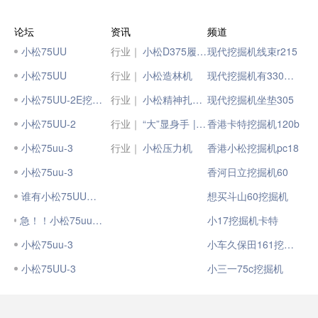
论坛
资讯
频道
小松75UU
行业｜
小松D375履带式推土机
现代挖掘机线束r215
小松75UU
行业｜
小松造林机
现代挖掘机有330型号
小松75UU-2E挖掘机
行业｜
小松精神扎根于每一位小松人
现代挖掘机坐垫305
小松75UU-2
行业｜
“大”显身手 |小松国四大吨位挖掘机集结！
香港卡特挖掘机120b
小松75uu-3
行业｜
小松压力机
香港小松挖掘机pc18
小松75uu-3
香河日立挖掘机60
谁有小松75UU资料
想买斗山60挖掘机
急！！小松75uu挖掘机低价转让
小17挖掘机卡特
小松75uu-3
小车久保田161挖掘机卖
小松75UU-3
小三一75c挖掘机