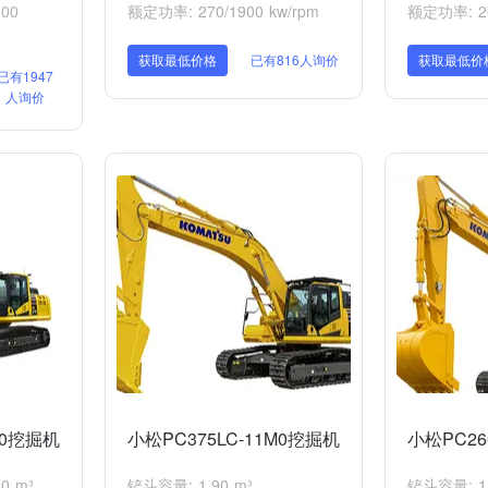
00
额定功率: 270/1900 kw/rpm
额定功率: 202
获取最低价格
已有816人询价
获取最低价
已有1947
人询价
M0挖掘机
小松PC375LC-11M0挖掘机
小松PC26
0 m³
铲斗容量: 1.90 m³
铲斗容量: 1.