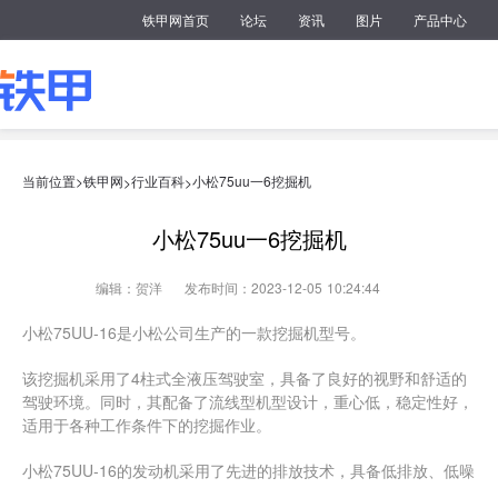
铁甲网首页
论坛
资讯
图片
产品中心
当前位置>
铁甲网
行业百科
小松75uu一6挖掘机
>
>
小松75uu一6挖掘机
编辑：贺洋
发布时间：2023-12-05 10:24:44
小松75UU-16是小松公司生产的一款挖掘机型号。
该挖掘机采用了4柱式全液压驾驶室，具备了良好的视野和舒适的
驾驶环境。同时，其配备了流线型机型设计，重心低，稳定性好，
适用于各种工作条件下的挖掘作业。
小松75UU-16的发动机采用了先进的排放技术，具备低排放、低噪
音和低燃油消耗的特点。另外，其液压系统采用了先进的智能控制