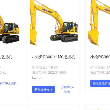
M0挖掘机
小松PC360-11M0挖掘机
小松PC360
³
铲斗容量: 1.6 m³
铲斗容量: 1.9
 kg
额定功率: 202.3/1950
额定功率: 202
kw/rpm
有456人询价
获取最低价
已有909人
获取最低价格
询价