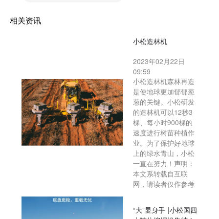
相关资讯
小松造林机
2023年02月22日
09:59
小松造林机森林再造
是使地球更加郁郁葱
葱的关键。小松研发
的造林机可以12秒3
棵、每小时900棵的
速度进行树苗种植作
业。为了保护好地球
上的绿水青山，小松
一直在努力！声明：
本文系转载自互联
网，请读者仅作参考
“大”显身手 |小松国四