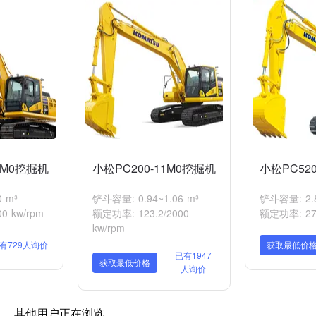
1M0挖掘机
小松PC200-11M0挖掘机
小松PC520
 m³
铲斗容量: 0.94~1.06 m³
铲斗容量: 2.8
0 kw/rpm
额定功率: 123.2/2000
额定功率: 270
kw/rpm
有729人询价
获取最低价
已有1947
获取最低价格
人询价
其他用户正在浏览