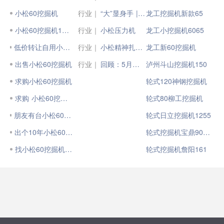
小松60挖掘机
行业｜
“大”显身手 |小松国四大吨位挖掘机集结！
龙工挖掘机新款65
小松60挖掘机12万
行业｜
小松压力机
龙工小挖掘机6065
低价转让自用小松60挖掘机
行业｜
小松精神扎根于每一位小松人
龙工新60挖掘机
出售小松60挖掘机
行业｜
回顾：5月中国小松挖掘机开工小时数为100.6小时 同比下降1.7%；印尼小松开工小时数暴增近50小时，欧洲及北美小松开工小时数小有增长
泸州斗山挖掘机150
求购小松60挖掘机
轮式120神钢挖掘机
求购 小松60挖掘机
轮式80柳工挖掘机
朋友有台小松60挖掘机要卖
轮式日立挖掘机1255
出个10年小松60挖掘机
轮式挖掘机宝鼎90配置
找小松60挖掘机师傅
轮式挖掘机詹阳161