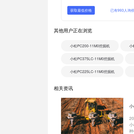
获取最低价格
已有993人询
其他用户正在浏览
小松PC200-11M0挖掘机
小
小松PC375LC-11M0挖掘机
小松PC225LC-11M0挖掘机
相关资讯
小
2
小
种