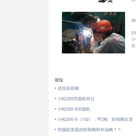
小
2
小
在
论坛
优先卸荷阀
小松220挖掘机转让
小松220-8挖掘机
小松200-6（102）：PC阀、卸荷阀出货
挖掘机里面的卸荷阀和补油阀？？