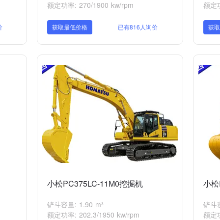
额定功率: 270/1900 kw/rpm
额定功率
价
获取最低价格
已有816人询价
获
小松PC375LC-11M0挖掘机
小松
铲斗容量: 1.90 m³
铲斗容量
额定功率: 202.3/1950 kw/rpm
额定功率