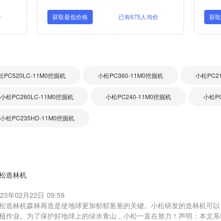
价
获取最低价格
已有675人询价
获
松PC520LC-11M0挖掘机
小松PC360-11M0挖掘机
小松PC2
小松PC260LC-11M0挖掘机
小松PC240-11M0挖掘机
小松PC
小松PC235HD-11M0挖掘机
松造林机
023年02月22日 09:59
松造林机森林再造是使地球更加郁郁葱葱的关键。小松研发的造林机可以1
植作业。为了保护好地球上的绿水青山，小松一直在努力！声明：本文系