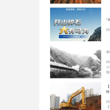
“
2
小
2
小
我
【
转
2
【