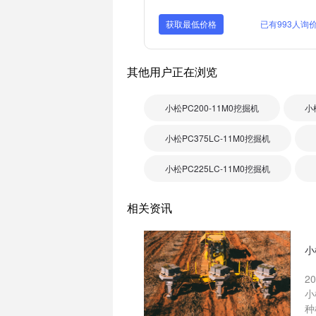
获取最低价格
已有993人询
其他用户正在浏览
小松PC200-11M0挖掘机
小
小松PC375LC-11M0挖掘机
小松PC225LC-11M0挖掘机
相关资讯
小
2
小
种