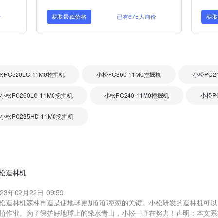
价
获取最低价格
已有675人询价
获
松PC520LC-11M0挖掘机
小松PC360-11M0挖掘机
小松PC2
小松PC260LC-11M0挖掘机
小松PC240-11M0挖掘机
小松PC
小松PC235HD-11M0挖掘机
松造林机
023年02月22日 09:59
松造林机森林再造是使地球更加郁郁葱葱的关键。小松研发的造林机可以1
植作业。为了保护好地球上的绿水青山，小松一直在努力！声明：本文系