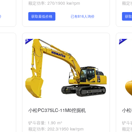
额定功率: 270/1900 kw/rpm
额定功率
价
获取最低价格
已有816人询价
获
小松PC375LC-11M0挖掘机
小松
铲斗容量: 1.90 m³
铲斗容量
额定功率: 202.3/1950 kw/rpm
额定功率