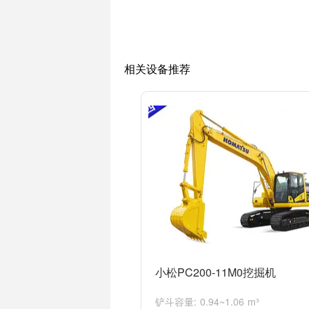
4.优秀的挖掘效率：小松2108挖掘机具
5.舒适的操作环境：小松2108挖掘机配
总而言之，小松2108挖掘机具备强大的
相关设备推荐
小松PC200-11M0挖掘机
铲斗容量: 0.94~1.06 m³