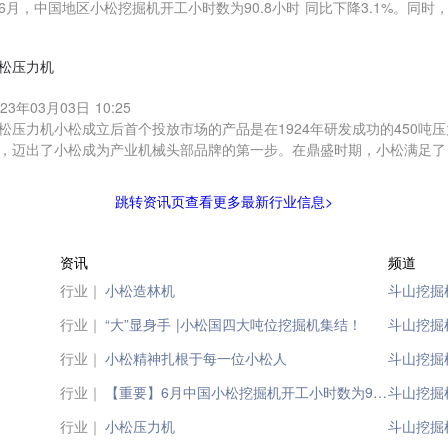
6月，中国地区小松挖掘机开工小时数为90.8小时 同比下降3.1%。同时
松压力机
023年03月03日 10:25
松压力机小松成立后首个投放市场的产品是在1924年研发成功的450吨
，迈出了小松成为产业机械头部品牌的第一步。在鼎盛时期，小松满足了
跳转资讯页查看更多最新行业信息>
资讯
频道
行业｜
小松造林机
斗山挖掘
行业｜
“大”显身手 |小松国四大吨位挖掘机集结！
斗山挖掘
行业｜
小松精神扎根于每一位小松人
斗山挖掘
行业｜
【重要】6月中国小松挖掘机开工小时数为90.8小时，同比下降3.1%；印尼依然保持210小时以上高位，北美同比正转负，欧洲同比负转正
斗山挖掘
行业｜
小松压力机
斗山挖掘