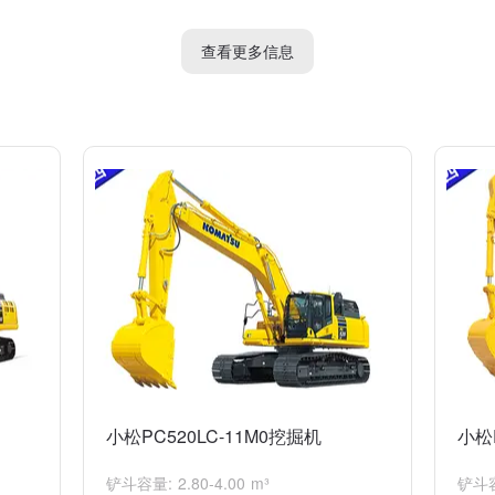
备较大的挖掘力和挖掘深度，能够快速高效地完成挖掘任务。
查看更多信息
置了宽敞舒适的驾驶室，并采用减振装置，能够减轻操作员的疲劳感，提供
动力、灵活的操作性能、稳定的工作性能、优秀的挖掘效率和舒适的操作环
小松PC520LC-11M0挖掘机
小松
铲斗容量: 2.80-4.00 m³
铲斗容