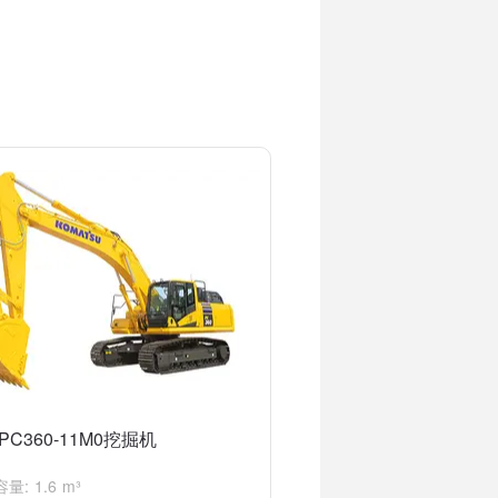
良好的作业环境。
境等多个优点，非常适合各类挖掘作业。
PC360-11M0挖掘机
量: 1.6 m³