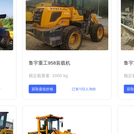
鲁宇重工958装载机
鲁宇
额定载重量: 2000 kg
额定载
价
获取最低价格
已有102人询价
获