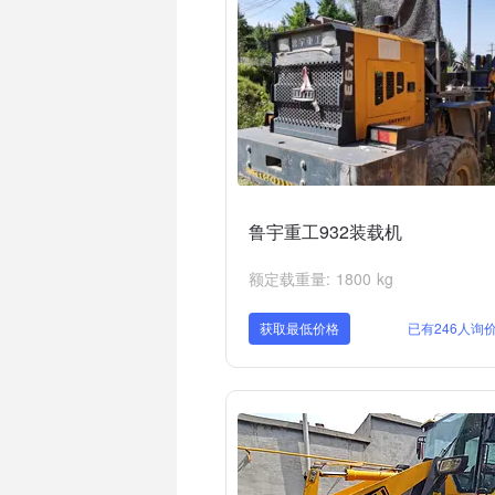
鲁宇重工932装载机
额定载重量: 1800 kg
获取最低价格
已有246人询