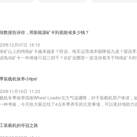
组数据告诉你，用新能源矿卡到底能省多少钱？
023年12月07日 18:10
啥矿山上的纯电矿卡越来越多？听说，电车运营成本能降低九成？据说李
说电动矿卡一年维修只花三四千？在矿业圈里一直流传着关于纯电矿卡的“
季装载机保养小tips!
023年11月16日 11:23
载机冬季保养指南Wheel Loader北方气温骤降，对于装载机用户来
一种考验，今天给大家总结了4点冬季养车的注意事项，可以更好地助力设
工装载机的夺冠之路