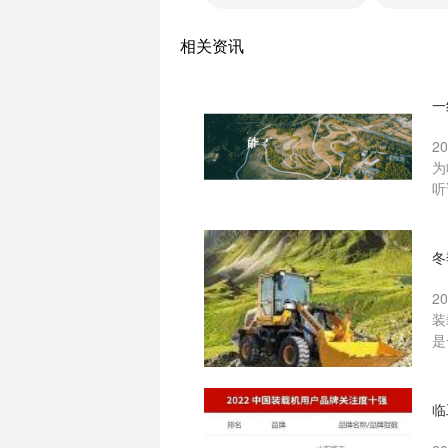
相关资讯
一
2
为
听
冬
2
装
是
临