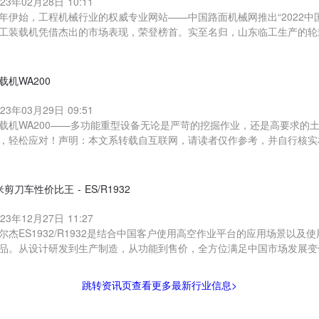
023年02月28日 10:11
年伊始，工程机械行业的权威专业网站——中国路面机械网推出“2022中
工装载机凭借杰出的市场表现，荣登榜首。实至名归，山东临工生产的轮式装
载机WA200
023年03月29日 09:51
载机WA200——多功能重型设备无论是严苛的挖掘作业，还是高要求的土
，轻松应对！声明：本文系转载自互联网，请读者仅作参考，并自行核实
米剪刀车性价比王 - ES/R1932
023年12月27日 11:27
尔杰ES1932/R1932是结合中国客户使用高空作业平台的应用场景以
品。从设计研发到生产制造，从功能到售价，全方位满足中国市场发展变化。
跳转资讯页查看更多最新行业信息>