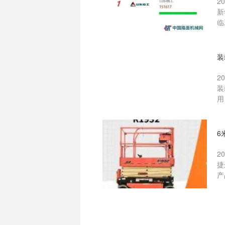
2
新
临
装
2
装
用
6
2
捷
产