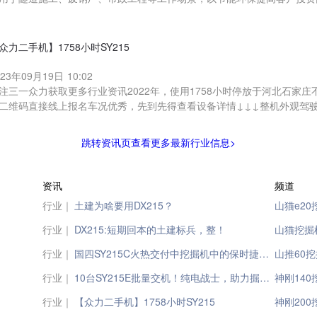
众力二手机】1758小时SY215
023年09月19日 10:02
注三一众力获取更多行业资讯2022年，使用1758小时停放于河北石家
二维码直接线上报名车况优秀，先到先得查看设备详情↓↓↓整机外观驾
跳转资讯页查看更多最新行业信息>
资讯
频道
行业｜
土建为啥要用DX215？
山猫e2
行业｜
DX215:短期回本的土建标兵，整！
山猫挖掘
行业｜
国四SY215C火热交付中挖掘机中的保时捷顶流旗舰配置越级表现，只为更强
山推60
行业｜
10台SY215E批量交机！纯电战士，助力掘金！
神刚14
行业｜
【众力二手机】1758小时SY215
神刚20