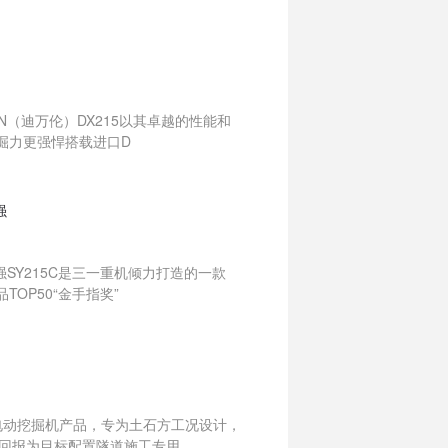
（迪万伦）DX215以其卓越的性能和
挖掘力更强悍搭载进口D
强
SY215C是三一重机倾力打造的一款
OP50“金手指奖”
级电动挖掘机产品，专为土石方工况设计，
回报为目标配置隧道施工专用