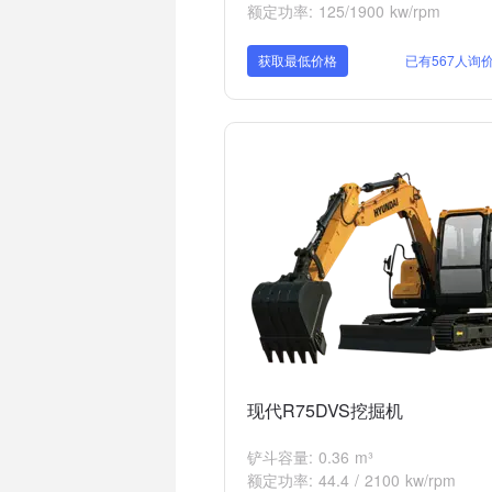
额定功率: 125/1900 kw/rpm
获取最低价格
已有567人询
现代R75DVS挖掘机
铲斗容量: 0.36 m³
额定功率: 44.4 / 2100 kw/rpm