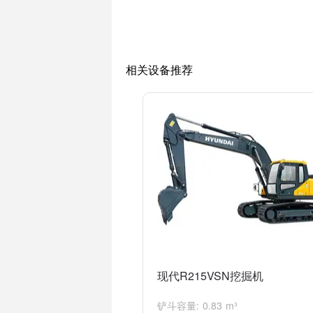
简而言之，"现代215"是一种挖掘机型号
相关设备推荐
现代R215VSN挖掘机
铲斗容量: 0.83 m³