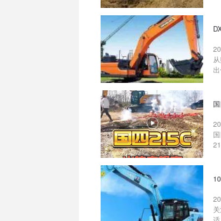
D
2
从
出
国
2
国
2
1
2
关
适