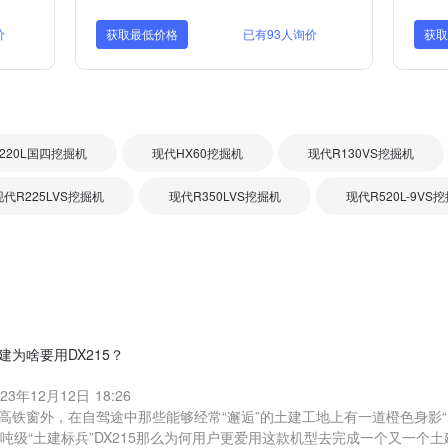
价
获取最低价格
已有93人询价
获
220L国四挖掘机
现代HX60挖掘机
现代R130VS挖掘机
现代R225LVS挖掘机
现代R350LVS挖掘机
现代R520L-9VS
建为啥要用DX215？
023年12月12日 18:26
高铁窗外，在自驾途中那些能够经常“邂逅”的土建工地上有一道橙色身影“出
0吨级“土建标兵”DX215那么为何用户更爱用这款机型去完成一个又一个