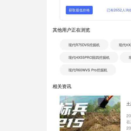
获取最低价格
已有2652人询
其他用户正在浏览
现代R75DVS挖掘机
现代HX
现代HX55PRO国四挖掘机
现代R60WVS Pro挖掘机
相关资讯
土
2
在
2