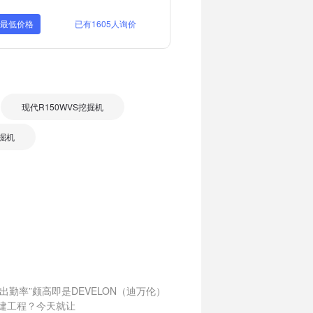
取最低价格
已有1605人询价
现代R150WVS挖掘机
挖掘机
勤率”颇高即是DEVELON（迪万伦）
土建工程？今天就让