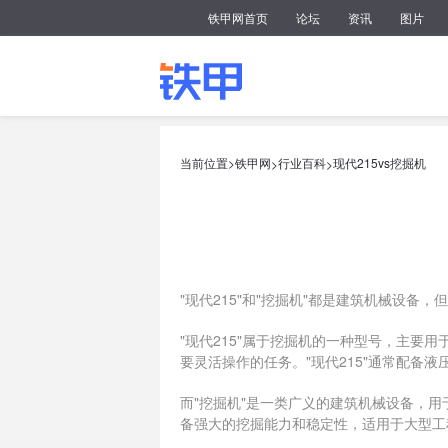
铁甲网首页
论坛
资讯
图片
当前位置>
铁甲网
行业百科
现代215vs挖掘机
>
>
"现代215"和"挖掘机"都是建筑机械设备
"现代215"属于挖掘机的一种型号，主
要灵活操作的任务。"现代215"通常配备
而"挖掘机"是一类广义的建筑机械设备，
备强大的挖掘能力和稳定性，适用于大型工