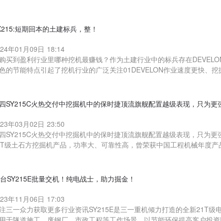
X215:短期回本的土建标兵，整！
024年01月09日 18:14
购买到盈利行业里哪种挖机最赚钱？作为土建行业中的标兵存在DEVELON
色的节能特点引起了挖机行业的广泛关注01DEVELON作业速度更快、
四SY215C火热交付中挖掘机中的保时捷顶流旗舰配置越级表现，只为更
023年03月02日 23:50
四SY215C火热交付中挖掘机中的保时捷顶流旗舰配置越级表现，只为更强
1T级土石方挖掘机产品，功率大、可靠性高，曾荣获中国工程机械年度产品T
0台SY215E批量交机！纯电战士，助力掘金！
023年11月06日 17:03
注三一众力获取更多行业资讯SY215E是三一重机倾力打造的全新21T
用于隧道施工、废钢厂、市政工程等工作场景，以节能环保提高客户投资