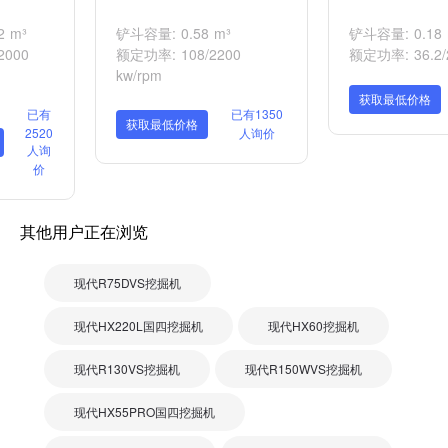
 m³
铲斗容量: 0.58 m³
铲斗容量: 0.18 
2000
额定功率: 108/2200
额定功率: 36.2/2
kw/rpm
获取最低价格
已有
已有1350
获取最低价格
2520
人询价
人询
价
其他用户正在浏览
现代R75DVS挖掘机
现代HX220L国四挖掘机
现代HX60挖掘机
现代R130VS挖掘机
现代R150WVS挖掘机
现代HX55PRO国四挖掘机