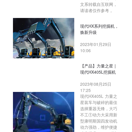
文系转载自互联网，
请读者仅作参考，
现代HX系列挖掘机，
焕新升级
2023年01月29日
10:06
【产品】力量之星 |
现代HX405L挖掘机
2023年08月25日
17:25
现代HX405L 力量之
星装车与破碎的最佳
选择重器无锋，大巧
不工①动力大采用新
型康明斯国四发动机
动力强劲，维护便捷