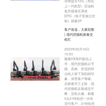
功率提升10%（对比
上一代机型）②油耗
低升级液压系统
EPIC（电子泵独立控
制）搭载VP
客户首选，大展宏图
| 现代挖掘机新春交
机忙
2023年02月16日
10:53
随着HX系列新品上
市，现代挖掘机以节
能、高效、舒适的特
点给人留下深刻的印
象，深受客户青睐。
在新春开工之际，现
代挖掘机近期成交不
断，交机火爆。新疆
5台21吨轮挖一次性
交付客户。21吨轮挖