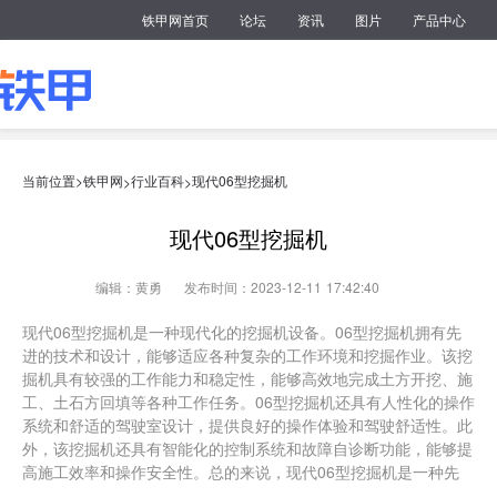
铁甲网首页
论坛
资讯
图片
产品中心
当前位置>
铁甲网
行业百科
现代06型挖掘机
>
>
现代06型挖掘机
编辑：黄勇
发布时间：2023-12-11 17:42:40
现代06型挖掘机是一种现代化的挖掘机设备。06型挖掘机拥有先
进的技术和设计，能够适应各种复杂的工作环境和挖掘作业。该挖
掘机具有较强的工作能力和稳定性，能够高效地完成土方开挖、施
工、土石方回填等各种工作任务。06型挖掘机还具有人性化的操作
系统和舒适的驾驶室设计，提供良好的操作体验和驾驶舒适性。此
外，该挖掘机还具有智能化的控制系统和故障自诊断功能，能够提
高施工效率和操作安全性。总的来说，现代06型挖掘机是一种先
进、高效、可靠的工程机械设备，被广泛应用于土建工程、矿山开