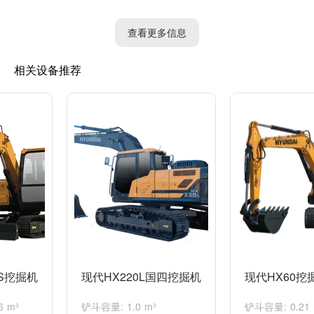
采、道路建设等领域。
查看更多信息
相关设备推荐
VS挖掘机
现代HX220L国四挖掘机
现代HX60挖
 m³
铲斗容量: 1.0 m³
铲斗容量: 0.21 