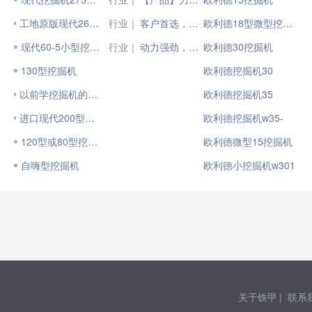
工地原版现代260-7型挖掘机转让
行业｜
客户首选，大展宏图 | 现代挖掘机新春交机忙
欧利德18型微型挖掘机
现代60-5小型挖掘机
行业｜
动力强劲，市政先锋 | 现代HW60轮式挖掘机
欧利德30挖掘机
130型挖掘机
欧利德挖掘机30
以前学挖掘机的时候，06年
欧利德挖掘机35
进口现代200型轮式挖掘机转让
欧利德挖掘机w35-
120型或80型挖掘机
欧利德微型15挖掘机
自嗨型挖掘机
欧利德小挖掘机w301
关于铁甲
|
联系