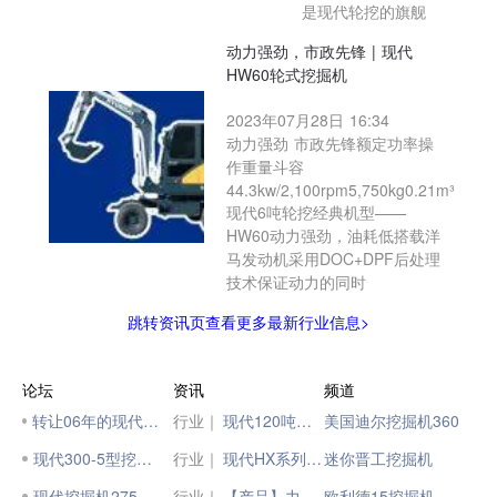
是现代轮挖的旗舰
动力强劲，市政先锋 | 现代
HW60轮式挖掘机
2023年07月28日 16:34
动力强劲 市政先锋额定功率操
作重量斗容
44.3kw/2,100rpm5,750kg0.21m³
现代6吨轮挖经典机型——
HW60动力强劲，油耗低搭载洋
马发动机采用DOC+DPF后处理
技术保证动力的同时
跳转资讯页查看更多最新行业信息>
论坛
资讯
频道
转让06年的现代55挖掘机
行业｜
现代120吨超大型挖掘机 震撼来袭！
美国迪尔挖掘机360
现代300-5型挖掘机
行业｜
现代HX系列挖掘机，焕新升级
迷你晋工挖掘机
现代挖掘机275一9型
行业｜
【产品】力量之星 | 现代HX405L挖掘机
欧利德15挖掘机