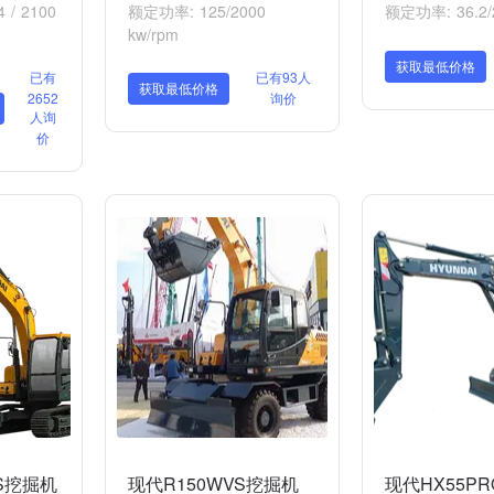
 / 2100
额定功率: 125/2000
额定功率: 36.2/2
kw/rpm
获取最低价格
已有
已有93人
获取最低价格
2652
询价
人询
价
VS挖掘机
现代R150WVS挖掘机
现代HX55P