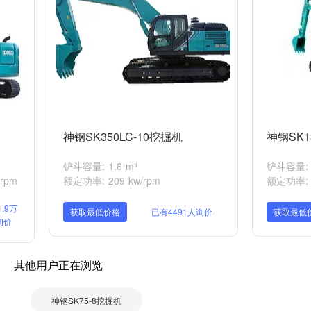
神钢SK350LC-10挖掘机
神钢SK1
铲斗容量: 1.6 m³
铲斗容量: 0
rpm
额定功率: 209 kw/rpm
额定功率: 7
.9万
获取最低价格
已有4491人询价
获取最低
询价
其他用户正在浏览
神钢SK75-8挖掘机