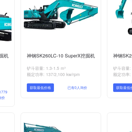
挖掘机
神钢SK260LC-10 SuperX挖掘机
神钢SK2
铲斗容量: 1.3-1.5 m³
铲斗容量: 1
额定功率: 137/2,100 kw/rpm
额定功率: 1
获取最低价格
已有0人询价
获取最低
779
询价