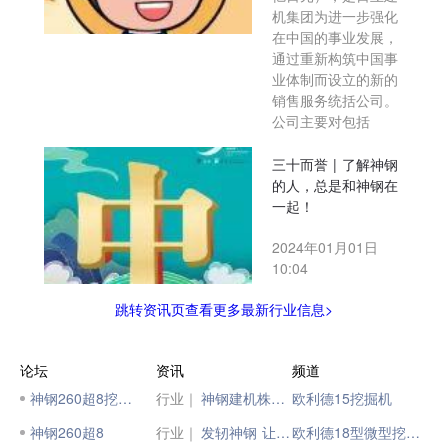
机集团为进一步强化
在中国的事业发展，
通过重新构筑中国事
业体制而设立的新的
销售服务统括公司。
公司主要对包括
三十而誉 | 了解神钢
的人，总是和神钢在
一起！
2024年01月01日
10:04
跳转资讯页查看更多最新行业信息>
论坛
资讯
频道
神钢260超8挖掘机
行业｜
神钢建机株式会社高层莅临神钢建机（中国）有限公司
欧利德15挖掘机
神钢260超8
行业｜
发轫神钢 让你梦想成真 | 神钢全新国四挖掘机 油耗更低！效率出众！
欧利德18型微型挖掘机