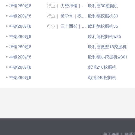
神钢260超8
行业｜
力赞神钢 | VIP大客户揭示神钢的独特优势！
欧利德30挖掘机
神钢260超8
行业｜
橙学堂｜挖掘机斗齿这样换才正确！
欧利德挖掘机30
神钢260超8
行业｜
三十而誉 | 了解神钢的人，总是和神钢在一起！
欧利德挖掘机35
神钢260超8
欧利德挖掘机w35-
神钢260超8
欧利德微型15挖掘机
神钢260超8
欧利德小挖掘机w301
神钢260超8
彭浦210挖掘机
神钢260超8
彭浦240挖掘机
关于铁甲
|
联系