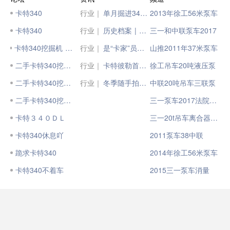
卡特340
行业｜
单月掘进340米！10台“黑科技”助力轨道15号线建设
2013年徐工56米泵车
卡特340
行业｜
历史档案 | 卡特彼勒的首款液压挖掘机
三一和中联泵车2017
卡特340挖掘机 需要的联系
行业｜
是“卡家”员工，也是CAT®（卡特）机主
山推2011年37米泵车
二手卡特340挖掘机
行业｜
卡特彼勒首次上榜！
徐工吊车20吨液压泵
二手卡特340挖掘机
行业｜
冬季随手拍，定格CAT®（卡特）黄
中联20吨吊车三联泵
二手卡特340挖掘机
三一泵车2017法院拍卖
卡特３４０ＤＬ
三一20t吊车离合器分泵
卡特340休息吖
2011泵车38中联
跪求卡特340
2014年徐工56米泵车
卡特340不着车
2015三一泵车消量