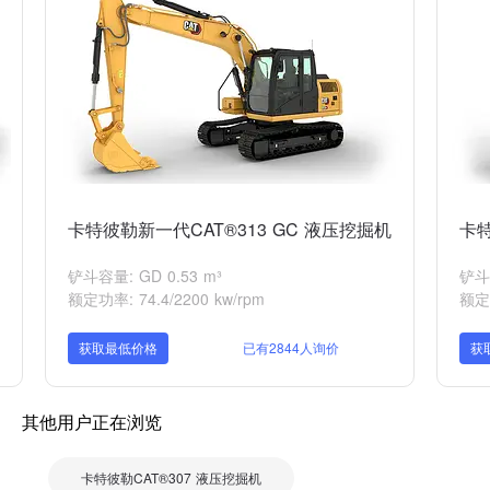
卡特彼勒新一代CAT®313 GC 液压挖掘机
卡特
铲斗容量: GD 0.53 m³
铲斗容
额定功率: 74.4/2200 kw/rpm
额定功
获取最低价格
已有2844人询价
获
其他用户正在浏览
卡特彼勒CAT®307 液压挖掘机