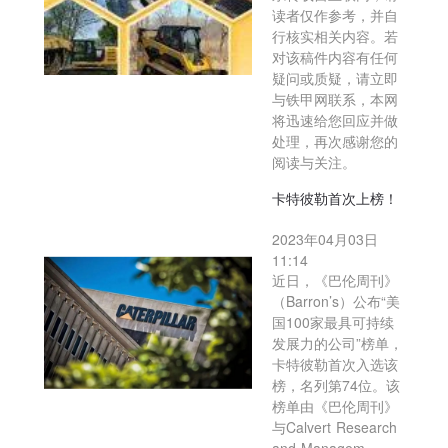
读者仅作参考，并自
行核实相关内容。若
对该稿件内容有任何
疑问或质疑，请立即
与铁甲网联系，本网
将迅速给您回应并做
处理，再次感谢您的
阅读与关注。
卡特彼勒首次上榜！
2023年04月03日
11:14
近日，《巴伦周刊》
（Barron’s）公布“美
国100家最具可持续
发展力的公司”榜单，
卡特彼勒首次入选该
榜，名列第74位。该
榜单由《巴伦周刊》
与Calvert Research