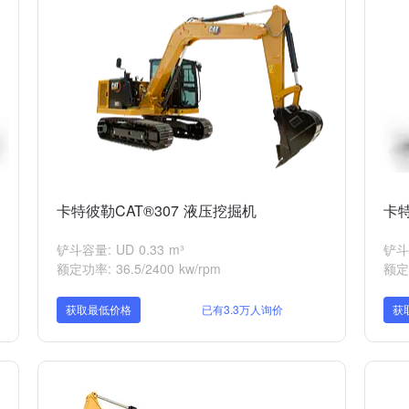
卡特彼勒CAT®307 液压挖掘机
卡特
铲斗容量: UD 0.33 m³
铲斗容
额定功率: 36.5/2400 kw/rpm
额定功
获取最低价格
已有3.3万人询价
获