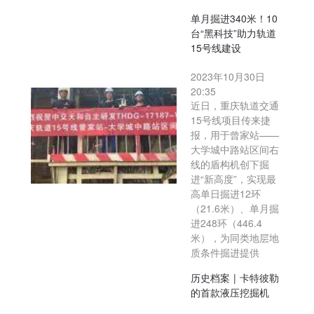
单月掘进340米！10
台“黑科技”助力轨道
15号线建设
2023年10月30日
20:35
近日，重庆轨道交通
15号线项目传来捷
报，用于曾家站——
大学城中路站区间右
线的盾构机创下掘
进“新高度”，实现最
高单日掘进12环
（21.6米）、单月掘
进248环（446.4
米），为同类地层地
质条件掘进提供
历史档案 | 卡特彼勒
的首款液压挖掘机