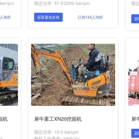
 kw/rpm
额定功率: 51.5/2200 kw/rpm
额定功
3人询价
获取最低价格
已有144人询价
获
掘机
犀牛重工XN20挖掘机
犀
额定功率: 10.3 kw/rpm
获
pm
整机工作重量: 1900 kg