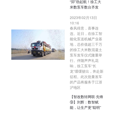
“卯”劲起航！徐工大
米数泵车数台齐发
2023年02月13日
10:16
春风得意，喜事连
连。近日，在徐工智
能化泵送机械产业基
地，总价值超三千万
的徐工大米数混凝土
泵车发车仪式隆重举
行。伴随声声礼花
响，徐工泵车“长
龙”缓缓驶出，奔赴新
征程。此次批量发车
的产品将服务于江浙
沪地区
【智改数转网联·先锋
⑨】刘辉：数智赋
能，让生产更“聪明”