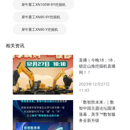
犀牛重工XN100W-9Y挖掘机
犀牛重工XN90-9Y挖掘机
犀牛重工XN90-Y挖掘机
相关资讯
直播 | 今晚18：18，
锁定山推挖掘机直播
间！！
2023年12月27日
11:43
「数智胜未来」| 数
智中国主题论坛圆满
落幕，美孚™数智服
务全新升级