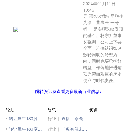
2024年01月11日
19:46
导 语智改数转网联作
为徐工董事长“一号工
程”，是实现珠峰登顶
的基石。杨东升董事
长强调，公司上下要
全面、准确认识智改
数转网联的转型方
向，同时也要承担好
转型工作落地推进这
项光荣而艰巨的历史
使命与时代责任。
跳转资讯页查看更多最新行业信息>
论坛
资讯
频道
转让犀牛180度挖掘机
行业｜
直播 | 今晚18：18，锁定山推挖掘机直播间！！
转让犀牛180度挖掘机
行业｜
「数智胜未来」| 数智中国主题论坛圆满落幕，美孚™数智服务全新升级