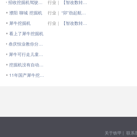
招收挖掘机驾驶员3名壹叁陆捌叁捌七陆陆叁叁
行业｜
【智改数转网联·一线⑩】全面“智”造 加“数”前行
濮阳 聊城 挖掘机
行业｜
“卯”劲起航！徐工大米数泵车数台齐发
犀牛挖掘机
行业｜
【智改数转网联·先锋⑨】刘辉：数智赋能，让生产更“聪明”
看上了犀牛挖掘机
叁庆恒业教你分析挖掘机的故障
犀牛可行走儿童挖掘机
挖掘机没有自动怠数
11年国产犀牛挖掘机
关于铁甲
|
联系