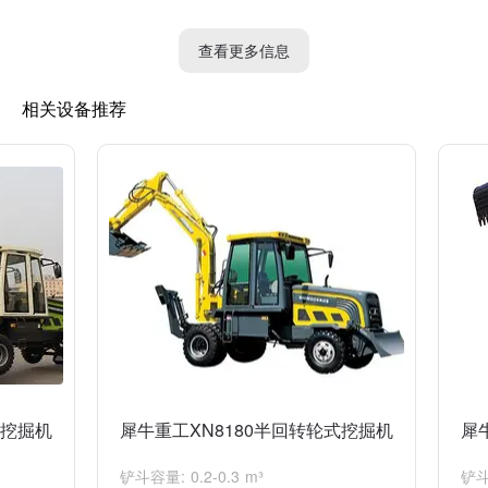
挖掘力和装载力是衡量挖掘机工作能力的重要指标。聊城犀牛18挖
掘机的挖掘力大约在130千牛左右，可以用于挖掘各种硬土和一般
查看更多信息
岩石。装载力大约在75千牛左右，可以完成一些中小型装载作业。
相关设备推荐
除了基本技术参数外，聊城犀牛18挖掘机还具有一些其他特点，比
如操作舒适性高、性能稳定可靠、燃油经济性好等。它还能配备多
种工作装置，如深形铲、抓木夹、破碎锤等，以适应不同的施工需
求。
总的来说，聊城犀牛18挖掘机是一款性能优越的挖掘机设备，可广
泛应用于道路建设、市政工程、矿山开采等领域，为各种施工项目
提供重要的支持和帮助。
转挖掘机
犀牛重工XN8180半回转轮式挖掘机
犀
铲斗容量: 0.2-0.3 m³
铲斗