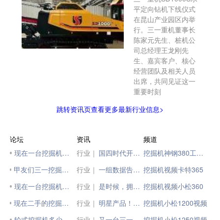
平定向钻机下线仪式
在昆山产业园区内举
行。三一重机董事长
陈家元先生、桩机公
司总经理王龙刚先
生、嘉宾客户、核心
经营团队及相关人员
出席，共同见证这一
重要时刻
跳转资讯页查看更多最新行业信息>
论坛
资讯
频道
现在一台挖掘机多少钱呢
行业｜
国四时代开启，您的国三设备值多少钱，您知道吗？
挖掘机神钢380工作视频
甲友们三一挖掘机115要多少钱呀！
行业｜
一组数据告诉你，用新能源矿卡到底能省多少钱？
挖掘机视频卡特365
现在一台挖掘机多少钱呢
行业｜
是时候，拥有一台科技感爆棚的挖掘机了！
挖掘机视频小松360
现在二手的挖掘机多少钱一台
行业｜
明星产品！三一挖掘机荣获“明星产品•矿山王”！
挖掘机小松1200视频
轮式挖掘机多少钱一台
行业｜
又一台三一大家伙下线！
挖掘机小松1250视频