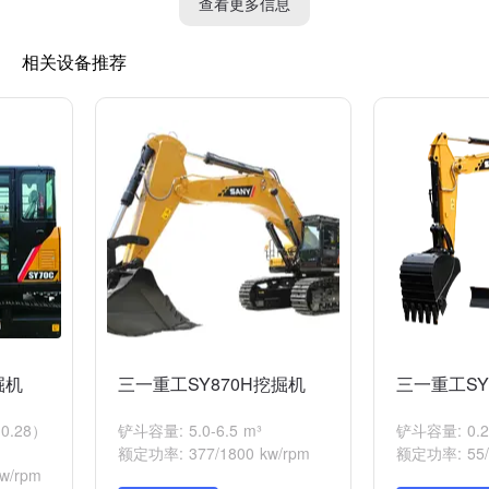
查看更多信息
相关设备推荐
掘机
三一重工SY870H挖掘机
三一重工S
0.28）
铲斗容量: 5.0-6.5 m³
铲斗容量: 0.2
额定功率: 377/1800 kw/rpm
额定功率: 55/2
w/rpm