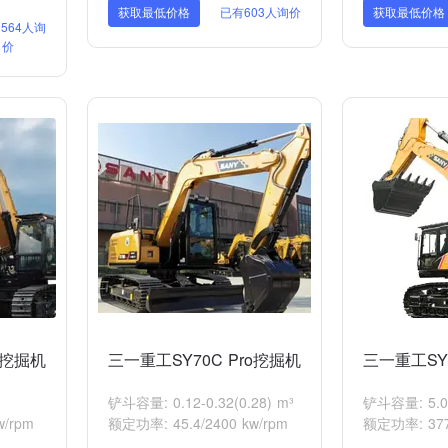
获取最低价格
已有603人询价
获取最低价格
564人询
价
S挖掘机
三一重工SY70C Pro挖掘机
三一重工SY8
铲斗容量: 0.12-0.32(0.28) m³
铲斗容量: 5.0
w/rpm
额定功率: 45.4/2400 kw/rpm
额定功率: 377