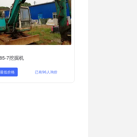
85-7挖掘机
取最低价格
已有96人询价