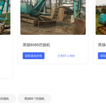
黑猫8085挖掘机
黑猫
获取最低价格
已有87人询价
获
5挖掘机
黑猫85-7挖掘机