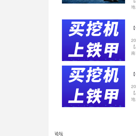
【
地
【
2
【
南
【
2
【
地
论坛