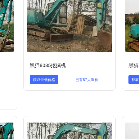
黑猫8085挖掘机
黑猫
获取最低价格
已有87人询价
获