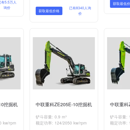
已有5.5万人
获取最低
询价
已有8340人询
获取最低价格
价
10挖掘机
中联重科ZE205E-10挖掘机
中联重科Z
铲斗容量: 0.9 m³
铲斗容量: 1
 kw/rpm
额定功率: 124/2050 kw/rpm
额定功率: 12