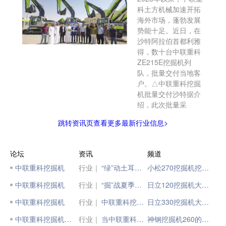
科土方机械加速开拓
海外市场，蓬勃发展
势能十足。近日，在
沙特阿拉伯首都利雅
得，数十台中联重科
ZE215E挖掘机列
队，批量交付当地客
户。△中联重科挖掘
机批量交付沙特据介
绍，此次批量采
跳转资讯页查看更多最新行业信息>
论坛
资讯
频道
中联重科挖掘机
行业｜
“绿”动土耳其！中联重科挖掘机掀交付热潮
小松270挖掘机挖斗大小
中联重科挖掘机
行业｜
“掘”战夏季！中联重科挖掘机批量交付内蒙古
日立120挖掘机大小臂
中联重科挖掘机
行业｜
中联重科挖掘机入选国家首批《低噪声施工设备指导名录》
日立330挖掘机大小臂
中联重科挖掘机730
行业｜
当中联重科挖掘机遇见这两国总统
神钢挖掘机260的挖斗大小