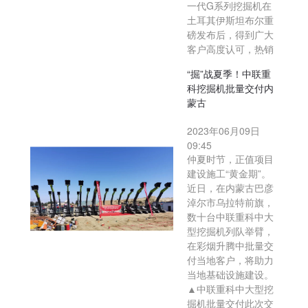
一代G系列挖掘机在
土耳其伊斯坦布尔重
磅发布后，得到广大
客户高度认可，热销
“掘”战夏季！中联重
科挖掘机批量交付内
蒙古
2023年06月09日
09:45
仲夏时节，正值项目
建设施工“黄金期”。
近日，在内蒙古巴彦
淖尔市乌拉特前旗，
数十台中联重科中大
型挖掘机列队举臂，
在彩烟升腾中批量交
付当地客户，将助力
当地基础设施建设。
▲中联重科中大型挖
掘机批量交付此次交