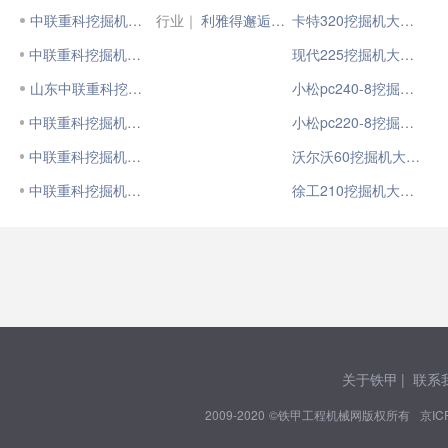
中联重科挖掘机685
行业｜
利雅得邂逅极光绿！中联重科挖掘机热销沙特市场
卡特320挖掘机大小臂
中联重科挖掘机显示屏
现代225挖掘机大小臂
山东中联重科挖掘机
小松pc240-8挖掘机大小臂
中联重科挖掘机怎么样
小松pc220-8挖掘机大小臂
中联重科挖掘机怎么样？
沃尔沃60挖掘机大小臂
中联重科挖掘机冒黑蓝烟
徐工210挖掘机大小臂
关于铁甲
|
联系
2009-2020 ©铁甲工程机械网版权所有
京IC