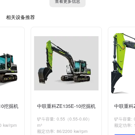
查看更多信息
相关设备推荐
10挖掘机
中联重科ZE135E-10挖掘机
中联重科Z
铲斗容量: 0.55（0.55-0.60）
铲斗容量: 0
 kw/rpm
m³
额定功率: 10
额定功率: 86/2200 kw/rpm