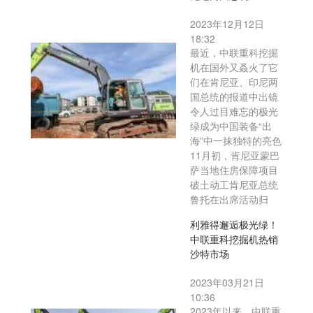
2023年12月12日
18:32
最近，中联重科挖掘
机在国外又叒火了它
们在肯尼亚、印尼两
国总统的报道中出镜
令人过目难忘的极光
绿成为中国装备“出
海”中一抹独特的亮色
11月初，肯尼亚蒙巴
萨当地住房保障项目
破土动工肯尼亚总统
鲁托在出席活动归
利雅得邂逅极光绿！
中联重科挖掘机热销
沙特市场
2023年03月21日
10:36
2023年以来，中联重