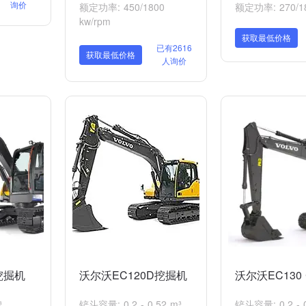
询价
额定功率: 450/1800
额定功率: 270/18
kw/rpm
获取最低价格
已有2616
获取最低价格
人询价
挖掘机
沃尔沃EC120D挖掘机
沃尔沃EC130
³
铲斗容量: 0.2 - 0.52 m³
铲斗容量: 0.2 - 0