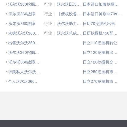
沃尔沃360挖掘机保养
行业｜
沃尔沃EC500电动挖掘机 | 电驱“净”界，“沃”动未来
日本进口加藤挖掘机512图片
沃尔沃360故障
行业｜
【债权设备信息公示】沃尔沃EC350D挖掘机，交易有风险！
日本进口神刚sk70sr挖掘机
沃尔沃360故障
行业｜
沃尔沃助力00后小将登顶世界技能之巅
日历70挖掘机出售
求购沃尔沃360挖掘机
行业｜
沃尔沃总成互换法预防性大修全新升级！
日历挖掘机450配件专卖
出售沃尔沃360挖掘机
日立110挖掘机转让
沃尔沃360挖掘机速度慢
日立120挖掘机出售二手
沃尔沃360故障图标
日立120挖掘机交易市场
求购私人沃尔沃360挖掘机
日立250挖掘机市场价
个人沃尔沃360挖掘机省油省钱
日立270挖掘机市场价