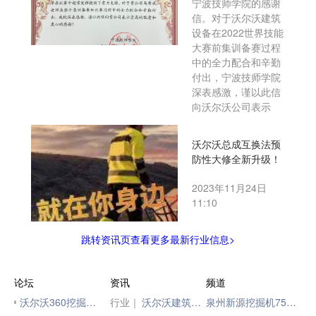
宁波技师学院的感谢
信。对于沃尔沃建筑
设备在2022世界技能
大赛前集训备赛过程
中的全力配合和辛勤
付出，宁波技师学院
深表感激，谨以此信
向沃尔沃公司表示
沃尔沃总成互换法预
防性大修全新升级！
2023年11月24日
11:10
跳转资讯页查看更多最新行业信息>
论坛
资讯
频道
沃尔沃360挖掘机故障，求高手
行业｜
沃尔沃建筑设备发布全新20-36吨级履带式挖掘机产品，“国四”家族再添新员
泉州新源挖掘机75出售