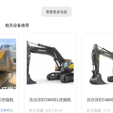
2. 油压警告灯：指示液压系统的油压过低，可能是由于漏油、油
泵故障等原因。驾驶员应立即停车检查液压系统并及时添加液压
查看更多信息
油。
相关设备推荐
3. 水温警告灯：指示发动机冷却液温度过高，可能是由于散热器
故障或冷却液不足导致。驾驶员应停车让发动机冷却并检查冷却系
统。
4. 电压警告灯：指示电子系统电压异常，可能是由于电池没电、
发电机故障等原因。驾驶员应检查电池和发电机状况，并及时维
修。
5. 制动警告灯：指示制动系统故障或制动液不足，可能是由于刹
车片磨损、制动油泄漏等原因。驾驶员应检查制动系统并及时维
修。
驾驶员在发现任何故障灯亮起时都应立即采取相应措施，停车检查
并修复故障，避免进一步损坏机器或导致事故发生。同时，定期的
维护保养工作也能减少故障灯亮起的可能性。
LC挖掘机
沃尔沃EC950EL挖掘机
沃尔沃EC480
已有45人
铲斗容量: 3.9-7.0 m³
铲斗容量: 1.77 - 