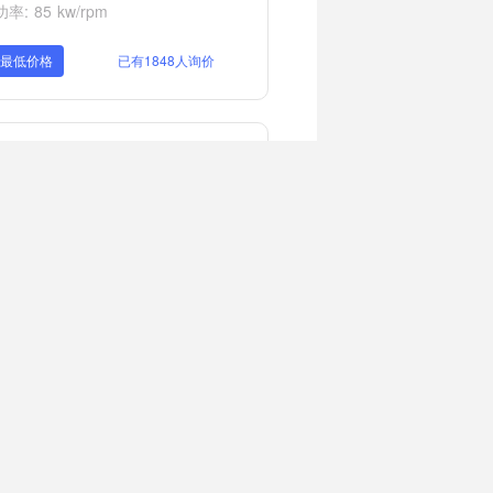
率: 85 kw/rpm
取最低价格
已有1848人询价
临工E660H国四挖掘机
量: 0.21 m³
率: 35.9 kw/rpm