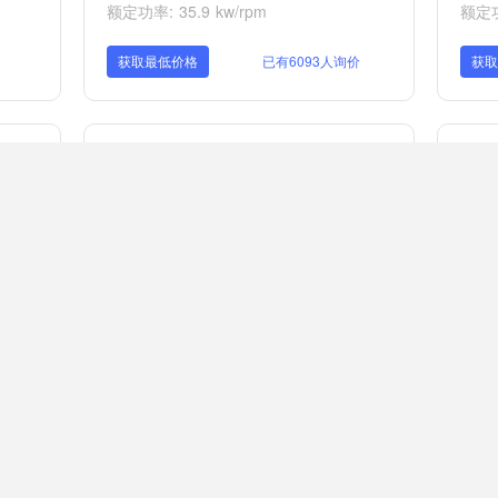
额定功率: 35.9 kw/rpm
额定功
获取最低价格
已有6093人询价
获
山东临工ER616F挖掘机
山东
铲斗容量: 0.04 m³
铲斗容
额定功率: 9.8/2300 kw/rpm
额定功