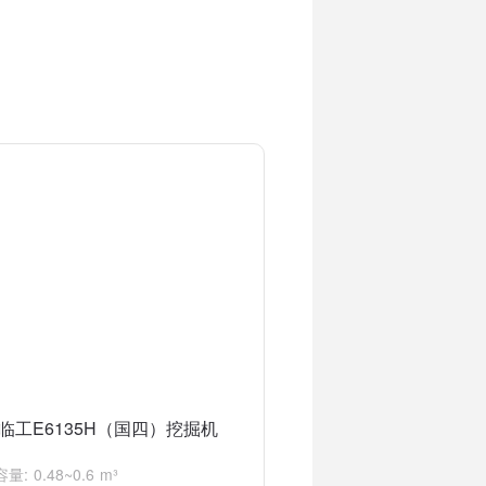
的挖掘机产品之一。
临工E6135H（国四）挖掘机
: 0.48~0.6 m³