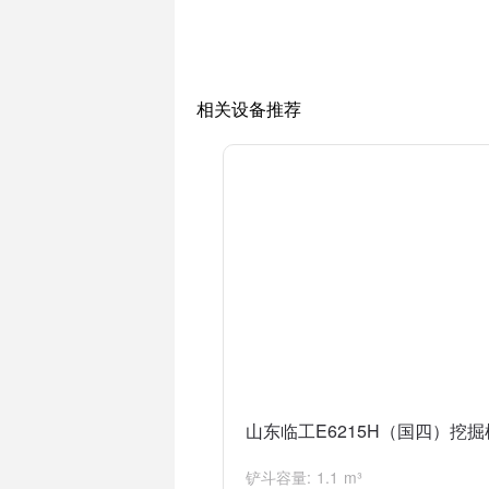
5. 配备了先进的液压系统，可以实现灵活
6. 挖掘机的润滑点布置合理，易于维护，
临工215挖掘机广泛应用于基础工程、土
相关设备推荐
山东临工E6215H（国四）挖掘
铲斗容量: 1.1 m³