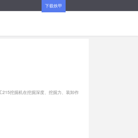
下载铁甲
APP
215挖掘机在挖掘深度、挖掘力、装卸作