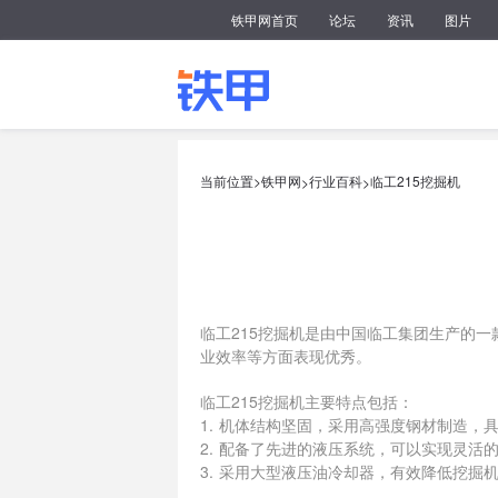
铁甲网首页
论坛
资讯
图片
当前位置>
铁甲网
行业百科
临工215挖掘机
>
>
临工215挖掘机是由中国临工集团生产的
业效率等方面表现优秀。
临工215挖掘机主要特点包括：
1. 机体结构坚固，采用高强度钢材制造，
2. 配备了先进的液压系统，可以实现灵活
3. 采用大型液压油冷却器，有效降低挖
4. 操作台设计合理，控制按钮布置方便，