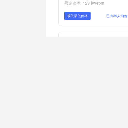
额定功率: 129 kw/rpm
获取最低价格
已有39人询价
山东临工E6375H国四挖掘机
铲斗容量: 2.1 m³
额定功率: 243 kw/rpm