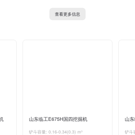
的动作，提高作业效率。
减少维修时间，提高设备运行时间。
查看更多信息
方作业、管道敷设等领域。它的出色性能和可靠性使其成为市场上备受关注
机
山东临工E675H国四挖掘机
山东
铲斗容量: 0.16-0.34(0.3) m³
铲斗容量