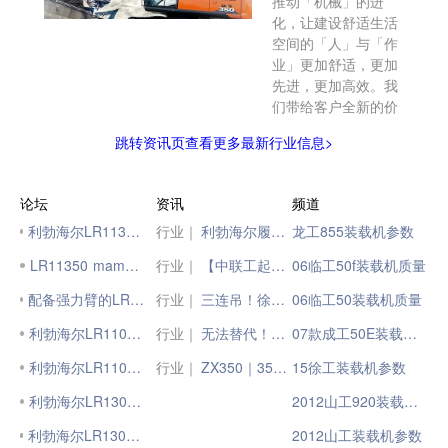
推动「机械」的进
化，让建设舒适生活
空间的「人」与「作
业」更加舒适，更加
先进，更加高效。我
们带给客户全新的价
跳转资讯页查看更多最新行业信息>
论坛
资讯
频道
利勃海尔LR11350履带式起重机
行业｜
利勃海尔履带式起重机LR 12500-1.0: 游戏重塑者
龙工855装载机参数
LR11350 mammoet
行业｜
【中联工起二手设备出售】350吨履带式起重机
06临工50f装载机质量
配备强力臂的LR11350吊装风机
行业｜
三连吊！徐工1350吨履带吊首战告捷！
06临工50装载机质量
利勃海尔LR11000起重机
行业｜
无法替代！德国公司坚定选择利勃海尔LTM 1650-8.1起重机
07款成工50E装载机资料
利勃海尔LR1100履带吊机
行业｜
ZX350｜350Pro-6A，各显神通秀实力
15徐工装载机参数
利勃海尔LR1300起重机
2012山工920装载机参数
利勃海尔LR1300履帶起重机
2012山工装载机参数