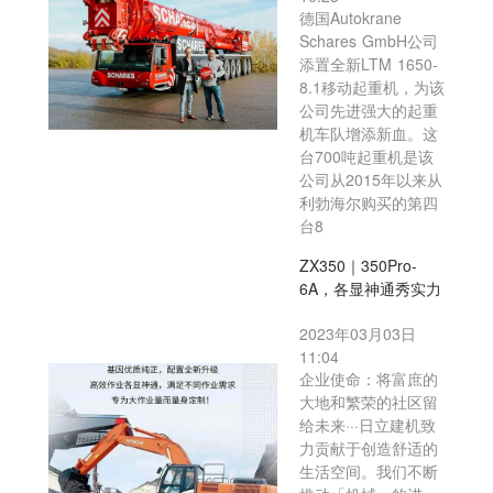
德国Autokrane
Schares GmbH公司
添置全新LTM 1650-
8.1移动起重机，为该
公司先进强大的起重
机车队增添新血。这
台700吨起重机是该
公司从2015年以来从
利勃海尔购买的第四
台8
ZX350｜350Pro-
6A，各显神通秀实力
2023年03月03日
11:04
企业使命：将富庶的
大地和繁荣的社区留
给未来···日立建机致
力贡献于创造舒适的
生活空间。我们不断