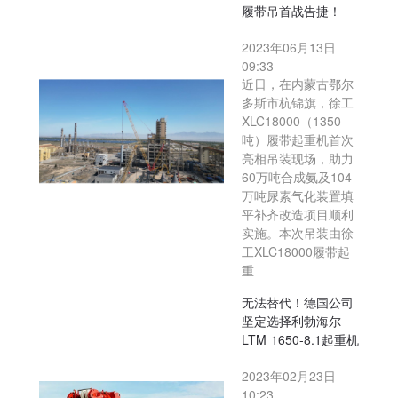
履带吊首战告捷！
2023年06月13日
09:33
近日，在内蒙古鄂尔
多斯市杭锦旗，徐工
XLC18000（1350
吨）履带起重机首次
亮相吊装现场，助力
60万吨合成氨及104
万吨尿素气化装置填
平补齐改造项目顺利
实施。本次吊装由徐
工XLC18000履带起
重
无法替代！德国公司
坚定选择利勃海尔
LTM 1650-8.1起重机
2023年02月23日
10:23