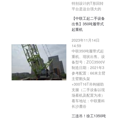
特别设计的T形回转
平台是这台强大的
【中联工起二手设备
出售】350吨履带式
起重机
2023年11月14日
14:59
中联350吨履带式起
重机、现状出售。设
备型号：ZCC3500V
制造日期：2021年3
参考配置：66米主臂
主臂鹅头架
+300T16T吊钩辅助
支腿（二手设备以现
场看机及配置为准）
看车地址：中联重科
长沙麓谷
三连吊！徐工1350吨