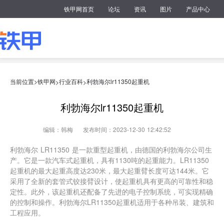
铁甲网首页
论坛
资讯
图片
产品中心
当前位置>
铁甲网
行业百科
利勃海尔lr11350起重机
>
>
利勃海尔lr11350起重机
编辑：韩梅
发布时间：2023-12-30 12:42:52
利勃海尔 LR11350 是一款重型起重机，由德国的利勃海尔公司生
产。它是一款汽车式起重机，具有1130吨的起重能力。LR11350
起重机的最大起重高度达230米，最大起重臂长度可达144米。它
采用了全新的套管式铰接臂设计，使起重机具有更高的可靠性和稳
定性。此外，该起重机还配备了先进的电子控制系统，可实现精确
的控制和操作。利勃海尔LR11350起重机适用于各种吊装、建筑和
工程应用。