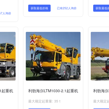
获取最低价格
已有252人询价
获取最低
57人询价
.1起重机
利勃海尔LTM1030-2.1起重机
利勃海尔L
最大额定起重量: 35 t
最大额定起重