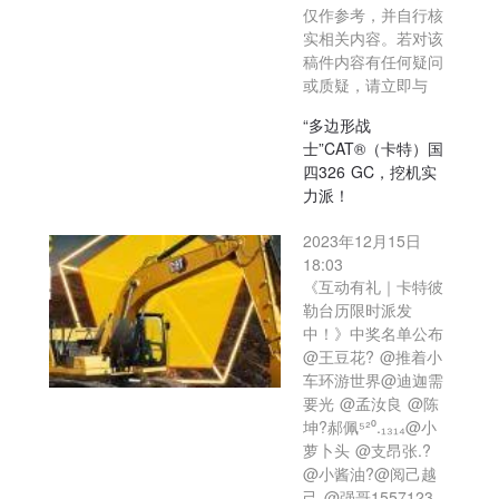
仅作参考，并自行核
实相关内容。若对该
稿件内容有任何疑问
或质疑，请立即与
“多边形战
士”CAT®（卡特）国
四326 GC，挖机实
力派！
2023年12月15日
18:03
《互动有礼｜卡特彼
勒台历限时派发
中！》中奖名单公布
@王豆花? @推着小
车环游世界@迪迦需
要光 @孟汝良 @陈
坤?郝佩⁵²⁰.₁₃₁₄@小
萝卜头 @支昂张.?
@小酱油?@阅己越
己 @强哥1557123