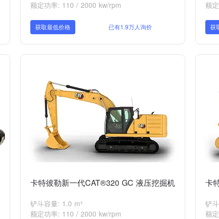
额定功率: 110 / 2000 kw/rpm
额定功
获取最低价格
已有1.9万人询价
获
卡特彼勒新一代CAT®320 GC 液压挖掘机
卡特
铲斗容量: 1.0 m³
铲斗
额定功率: 110 / 2000 kw/rpm
额定功