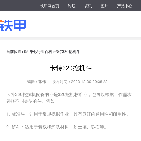
铁甲网首页
论坛
资讯
图片
产品中心
当前位置>
铁甲网
行业百科
卡特320挖机斗
>
>
卡特320挖机斗
编辑：张伟
发布时间：2023-12-30 09:38:22
卡特320挖掘机配备的斗是320挖机标准斗，也可以根据工作需求
选择不同类型的斗。例如：
1. 标准斗：适用于常规挖掘作业，具有良好的通用性和耐用性。
2. 铲斗：适用于装载和卸载材料，如土壤、砾石等。
3. 钻斗：适用于钻探工作，如挖掘基坑、打桩、挖掘硬土等。