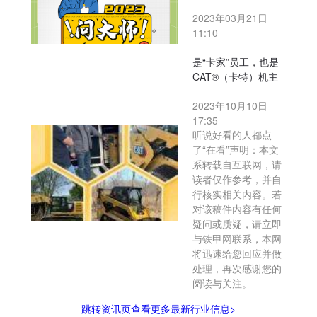
2023年03月21日
11:10
是“卡家”员工，也是
CAT®（卡特）机主
2023年10月10日
17:35
听说好看的人都点
了“在看”声明：本文
系转载自互联网，请
读者仅作参考，并自
行核实相关内容。若
对该稿件内容有任何
疑问或质疑，请立即
与铁甲网联系，本网
将迅速给您回应并做
处理，再次感谢您的
阅读与关注。
跳转资讯页查看更多最新行业信息>