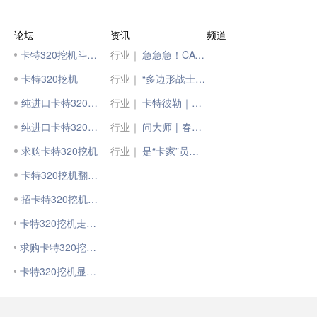
论坛
资讯
频道
卡特320挖机斗新斗加固
行业｜
急急急！CAT®（卡特）国四320前来助阵！
卡特320挖机
行业｜
“多边形战士”CAT®（卡特）国四326 GC，挖机实力派！
纯进口卡特320挖机
行业｜
卡特彼勒｜第20万台！
纯进口卡特320挖机
行业｜
问大师 | 春忙季，CAT®（卡特）国四挖机该咋选？
求购卡特320挖机
行业｜
是“卡家”员工，也是CAT®（卡特）机主
卡特320挖机翻了。
招卡特320挖机学徒
卡特320挖机走路单边左脚没右脚块？
求购卡特320挖机一台 急急急
卡特320挖机显示器报警求解