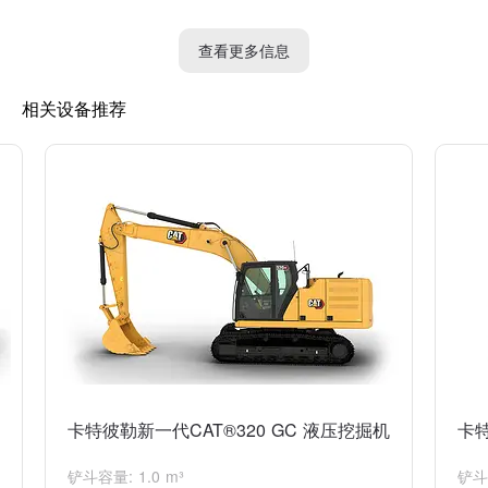
4. 高倾斗：适用于挖掘深度较浅的作业，如开沟、铺设管道等。
查看更多信息
5. 爆破斗：适用于挖掘炸药、岩石等较硬的材料。
相关设备推荐
以上是一些常见的挖机斗类型，使用哪种类型的斗取决于具体的工
作需求和地质条件。
卡特彼勒新一代CAT®320 GC 液压挖掘机
卡特
铲斗容量: 1.0 m³
铲斗容