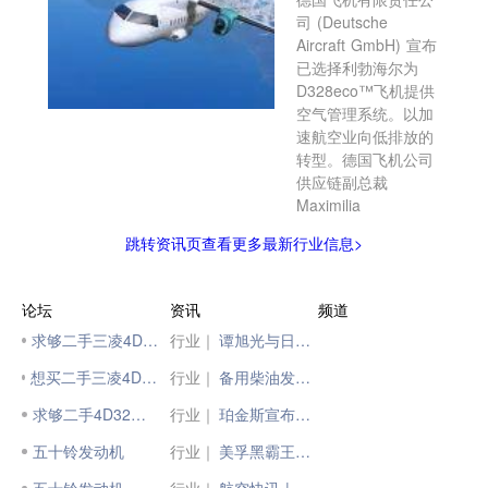
司 (Deutsche
Aircraft GmbH) 宣布
已选择利勃海尔为
D328eco™飞机提供
空气管理系统。以加
速航空业向低排放的
转型。德国飞机公司
供应链副总裁
Maximilia
跳转资讯页查看更多最新行业信息>
论坛
资讯
频道
求够二手三凌4D32发动机
行业｜
谭旭光与日本五十铃社长片山正则座谈交流
想买二手三凌4D32发动机有的，吱声
行业｜
备用柴油发电机用发动机的维护保养
求够二手4D32机头
行业｜
珀金斯宣布将推出全新2600系列13升柴油发动机
五十铃发动机
行业｜
美孚黑霸王™工程机械专用发动机油CK-4全新上市