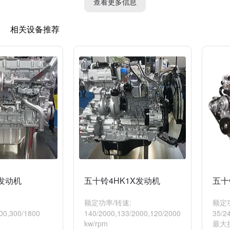
查看更多信息
相关设备推荐
X发动机
五十铃4HK1X发动机
五十
额定功率/转速:
额定功
00,300/1800
140/2000,133/2000,120/2000
35/2
kw/rpm
最大扭