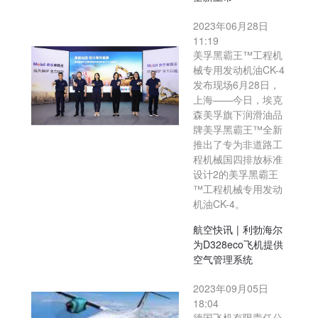
2023年06月28日
11:19
美孚黑霸王™工程机
械专用发动机油CK-4
发布现场6月28日，
上海——今日，埃克
森美孚旗下润滑油品
牌美孚黑霸王™全新
推出了专为非道路工
程机械国四排放标准
设计2的美孚黑霸王
™工程机械专用发动
机油CK-4。
航空快讯 | 利勃海尔
为D328eco飞机提供
空气管理系统
2023年09月05日
18:04
德国飞机有限责任公