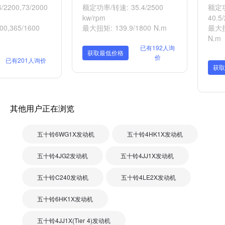
2200,73/2000
额定功率/转速: 35.4/2500
额定功
kw/rpm
40.5
0,365/1600
最大扭矩: 139.9/1800 N.m
最大扭
N.m
已有192人询
获取最低价格
价
已有201人询价
获取
其他用户正在浏览
五十铃6WG1X发动机
五十铃4HK1X发动机
五十铃4JG2发动机
五十铃4JJ1X发动机
五十铃C240发动机
五十铃4LE2X发动机
五十铃6HK1X发动机
五十铃4JJ1X(Tier 4)发动机