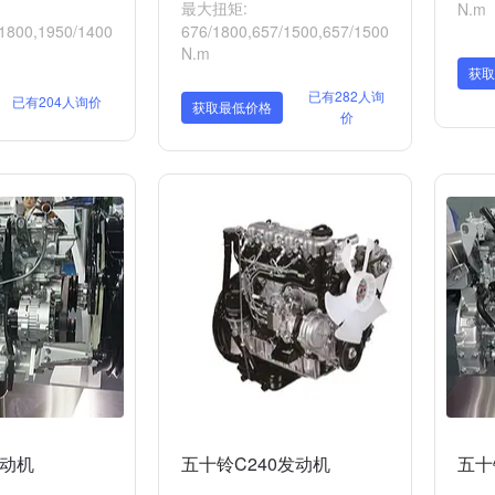
最大扭矩:
N.m
1800,1950/1400
676/1800,657/1500,657/1500
N.m
获取
已有282人询
已有204人询价
获取最低价格
价
发动机
五十铃C240发动机
五十