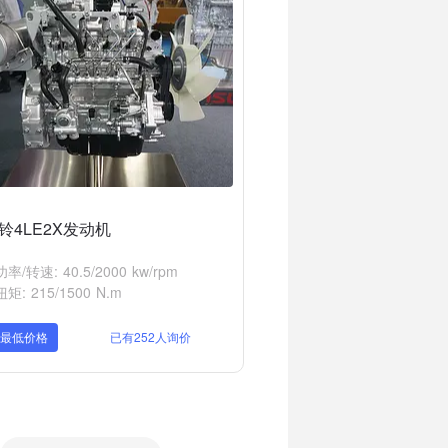
铃4LE2X发动机
率/转速: 40.5/2000 kw/rpm
矩: 215/1500 N.m
取最低价格
已有252人询价