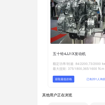
五十铃4JJ1X发动机
额定功率/转速: 84/2200,73/2000 kw
最大扭矩: 375/1800,365/1600 N.m
获取最低价格
已有201人询
其他用户正在浏览