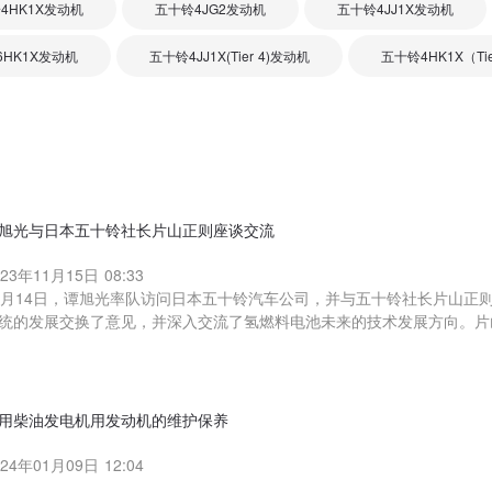
4HK1X发动机
五十铃4JG2发动机
五十铃4JJ1X发动机
6HK1X发动机
五十铃4JJ1X(Tier 4)发动机
五十铃4HK1X（Ti
旭光与日本五十铃社长片山正则座谈交流
023年11月15日 08:33
1月14日，谭旭光率队访问日本五十铃汽车公司，并与五十铃社长片山正
统的发展交换了意见，并深入交流了氢燃料电池未来的技术发展方向。片
用柴油发电机用发动机的维护保养
024年01月09日 12:04