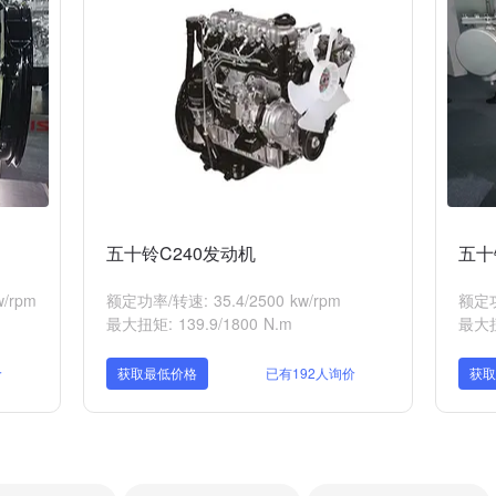
五十铃C240发动机
五十
/rpm
额定功率/转速: 35.4/2500 kw/rpm
额定功
最大扭矩: 139.9/1800 N.m
最大扭
价
获取最低价格
已有192人询价
获