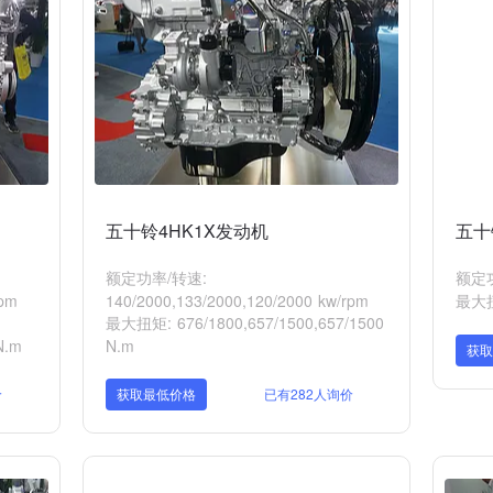
五十铃4HK1X发动机
五十
额定功率/转速:
额定功
rpm
140/2000,133/2000,120/2000 kw/rpm
最大扭
最大扭矩: 676/1800,657/1500,657/1500
N.m
N.m
获
价
获取最低价格
已有282人询价