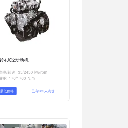
铃4JG2发动机
率/转速: 35/2450 kw/rpm
矩: 170/1700 N.m
取最低价格
已有282人询价