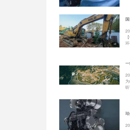
国
2
【
环
一
2
为
听
珀
2