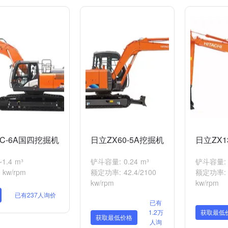
LC-6A国四挖掘机
日立ZX60-5A挖掘机
日立ZX1
1.4 m³
铲斗容量: 0.24 m³
铲斗容量: 0
kw/rpm
额定功率: 42.4/2100
额定功率: 6
kw/rpm
kw/rpm
已有237人询价
已有
1.2万
获取最低
获取最低价格
人询