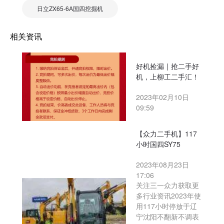
日立ZX65-6A国四挖掘机
相关资讯
好机捡漏 | 抢二手好
机，上柳工二手汇！
2023年02月10日
09:59
【众力二手机】117
小时国四SY75
2023年08月23日
17:06
关注三一众力获取更
多行业资讯2023年使
用117小时停放于辽
宁沈阳不翻新不调表