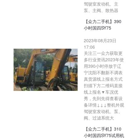
驾驶室发动机、主
泵、主阀、散热器
【众力二手机】390
小时国四SY75
2023年08月23日
17:06
关注三一众力获取更
多行业资讯2023年使
用390小时停放于辽
宁沈阳不翻新不调表
真货源线上报名方式
扫描下方二维码直接
线上报名▼车况优
秀，先到先得查看设
备详情↓↓↓整机外观
驾驶室发动机、泵、
阀、过滤系统大
【众力二手机】310
小时国四SY75试用机