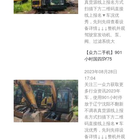
真货源线上报名方式
扫描下方二维码直接
线上报名▼车况优
秀，先到先得查看设
备详情↓↓↓整机外观
驾驶室发动机、泵、
阀、过滤系统大
【众力二手机】901
小时国四SY75
2023年08月28日
17:04
关注三一众力获取更
多行业资讯2023年
车，使用901小时停
放于辽宁沈阳不翻新
不调表真货源线上报
名方式扫描下方二维
码直接线上报名▼车
况优秀，先到先得设
备详情↓↓↓整机外观