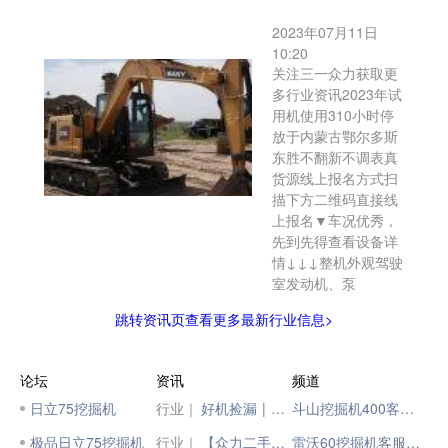
2023年07月11日
10:20
关注三一众力获取更
多行业资讯2023年试
用机使用310小时停
放于内蒙古鄂尔多斯
东胜不翻新不调表真
货源线上报名方式扫
描下方二维码直接线
上报名▼车况优秀，
先到先得查看设备详
情↓↓↓整机外观驾驶
室发动机、泵
跳转资讯页查看更多最新行业信息>
论坛
资讯
频道
日立75挖掘机
行业｜
好机捡漏 | 抢二手好机，上柳工二手汇！
斗山挖掘机400客服电话
极品日立75挖掘机
行业｜
【众力二手机】117小时国四SY75
雷沃60挖掘机客服电话