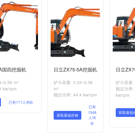
6A国四挖掘机
日立ZX75-5A挖掘机
日立ZX7
~0.38 m³
铲斗容量: 0.33~0.38
铲斗容量: 0
 kw/rpm
m³
额定功率: 4
额定功率: 44.4 kw/rpm
kw/rpm
已有171人询价
已有
1548
获取最低
获取最低价格
人询
价