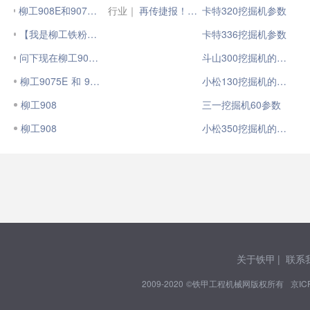
柳工908E和9075E 两款机 油耗能差多少钱
行业｜
再传捷报！7台柳工915F国四挖掘机交付客户
卡特320挖掘机参数
【我是柳工铁粉】之908E用机报告
卡特336挖掘机参数
问下现在柳工9075e什么价格，908e
斗山300挖掘机的参数
柳工9075E 和 908EHD
小松130挖掘机的参数
柳工908
三一挖掘机60参数
柳工908
小松350挖掘机的参数
关于铁甲
|
联系
2009-2020 ©铁甲工程机械网版权所有
京IC