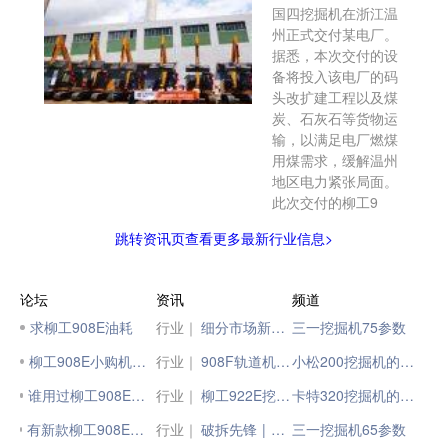
国四挖掘机在浙江温
州正式交付某电厂。
据悉，本次交付的设
备将投入该电厂的码
头改扩建工程以及煤
炭、石灰石等货物运
输，以满足电厂燃煤
用煤需求，缓解温州
地区电力紧张局面。
此次交付的柳工9
跳转资讯页查看更多最新行业信息>
论坛
资讯
频道
求柳工908E油耗
行业｜
细分市场新突破！柳工9075F林业挖掘机批量交付
三一挖掘机75参数
柳工908E小购机怎么样？
行业｜
908F轨道机 | 换枕利器
小松200挖掘机的参数
谁用过柳工908E HD最新款的
行业｜
柳工922E挖掘机成功救出印度洪流受困人员
卡特320挖掘机的参数
有新款柳工908E的用户吗？进来讨论下
行业｜
破拆先锋 | 柳工995FDM挖掘机英国工地大展身手！
三一挖掘机65参数