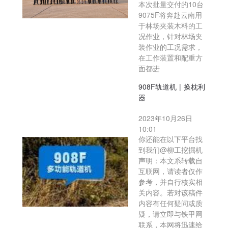
本次批量交付的10台
9075F将奔赴云南用
于林场夹装木料的工
况作业，针对林场夹
装作业的工况需求，
在工作装置和配重方
面都进
908F轨道机 | 换枕利
器
2023年10月26日
10:01
你还能在以下平台找
到我们@柳工挖掘机
声明：本文系转载自
互联网，请读者仅作
参考，并自行核实相
关内容。若对该稿件
内容有任何疑问或质
疑，请立即与铁甲网
联系，本网将迅速给