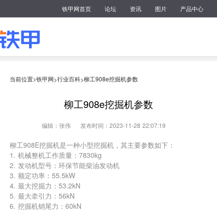
铁甲网首页
论坛
资讯
图片
产品中心
当前位置>
铁甲网
行业百科
柳工908e挖掘机参数
>
>
柳工908e挖掘机参数
编辑：张伟
发布时间：2023-11-28 22:07:19
柳工908E挖掘机是一种小型挖掘机，其主要参数如下：
1. 机械整机工作质量：7830kg
2. 发动机型号：环保节能柴油发动机
3. 额定功率：55.5kW
4. 最大挖掘力：53.2kN
5. 最大牵引力：56kN
6. 挖掘机销尾力：60kN
7. 挖装机动臂长度：4000mm