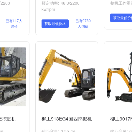
2200
额定功率: 46.3/2200
整机工作重量:
kw/rpm
获取最低价
已有117人
已有9780
获取最低价格
询价
人询价
0E挖掘机
柳工913EG4国四挖掘机
柳工9017
m³
铲斗容量: 0.55 m³
铲斗容量: 0.