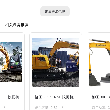
8. 挖装机动臂开挖半径：8150mm
9. 挖装机动臂开挖高度：7000mm
查看更多信息
10. 挖装机配重倍数：1.15倍
11. 最大挖掘半径：8790mm
相关设备推荐
12. 最大挖掘深度：5085mm
13. 最大卸载高度：6320mm
14. 最大卸载距离：4650mm
15. 最小回转半径：3770mm
16. 履带宽度：500mm
17. 履带长度（地面）：2760mm
这些参数可以帮助你了解柳工908E挖掘机的主要性能和使用范
围。
8EHD挖掘机
柳工CLG9075E挖掘机
柳工906
 m³
铲斗容量: 0.32 m³
额定功率: 35