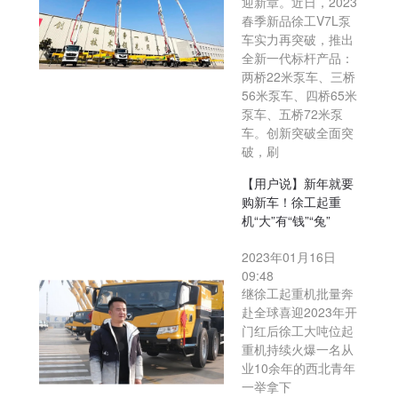
迎新章。近日，2023
春季新品徐工V7L泵
车实力再突破，推出
全新一代标杆产品：
两桥22米泵车、三桥
56米泵车、四桥65米
泵车、五桥72米泵
车。创新突破全面突
破，刷
【用户说】新年就要
购新车！徐工起重
机“大”有“钱”“兔”
2023年01月16日
09:48
继徐工起重机批量奔
赴全球喜迎2023年开
门红后徐工大吨位起
重机持续火爆一名从
业10余年的西北青年
一举拿下