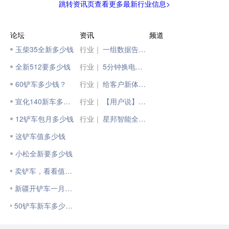
跳转资讯页查看更多最新行业信息>
论坛
资讯
频道
玉柴35全新多少钱
行业｜
一组数据告诉你，用新能源矿卡到底能省多少钱？
全新512要多少钱
行业｜
5分钟换电，40分钟充电80%，福田雷萨新能源搅拌车高效出勤 “钱景”十足
60铲车多少钱？
行业｜
给客户新体验！徐工泵车全新上市
宣化140新车多少钱?
行业｜
【用户说】新年就要购新车！徐工起重机“大”有“钱”“兔”
12铲车包月多少钱
行业｜
星邦智能全新自主研发蜘蛛车重磅面世！
这铲车值多少钱
小松全新要多少钱
卖铲车，看看值多少钱
新疆开铲车一月多少钱？
50铲车新车多少钱？可以按揭吗？