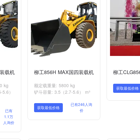
H装载机
柳工856H MAX国四装载机
柳工CLG85
 kg
额定载重量: 5800 kg
获取最低价格
-5.6）
铲斗容量: 3.5（2.7-5.6） m³
已有246人询
获取最低价格
价
已有
1.1万
人询价