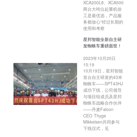
XCA200L8、XCA500
两台大吨位起重机徐
工是最优选，产品服
务都放心“经过长期的
使用和考察
星邦智能全新自主研
发蜘蛛车重磅面世！
2023年10月20日
15:19
10月19日，星邦智能
首台自主研发的43米
蜘蛛车——SPT43HJ
成功下线，公司领导
与项目组成员及星邦
蜘蛛车战略合作伙伴
——丹麦Falcon
CEO Thyge
Mikkelsen共同参与
下线仪式，见