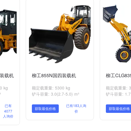
C装载机
柳工855N国四装载机
柳工CLG8
 kg
额定载重量: 5300 kg
额定载重量: 30
³
铲斗容量: 3.0(2.7-5.0) m³
铲斗容量: 1.7（
已有
已有183人询
获取最低价格
获取最低价格
4077
价
人询价