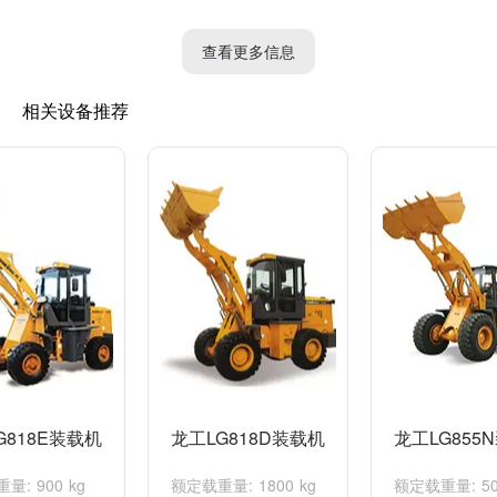
3. 灵活的操作性能: 该装载机配备了先进的液压操控系统，操作简
查看更多信息
便灵活，能够轻松应对各类工作环境和工况，提高工作效率。
相关设备推荐
4. 舒适的驾驶室设计: 龙工18装载机的驾驶室设计人性化，配备了
舒适的座椅和先进的空调系统，提供良好的驾驶体验，减轻驾驶员
的疲劳感。
综上所述，龙工18装载机具备强大的工作能力、高效的操作性能和
舒适的驾驶体验，是一款值得考虑的优秀装载机产品。
G818E装载机
龙工LG818D装载机
龙工LG855
量: 900 kg
额定载重量: 1800 kg
额定载重量: 50