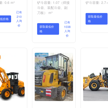
 0.6 m³
铲斗容量: 1.07（焊接
铲斗容量: 2.7-4
斗齿、装配斗齿、副
已有
刀板） m³
获取最低价
210
低价格
人询
格
已有
价
获取最低价
1038
人询
格
价