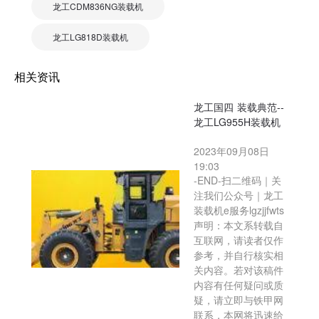
龙工CDM836NG装载机
龙工LG818D装载机
相关资讯
龙工国四 装载典范--
龙工LG955H装载机
2023年09月08日
19:03
-END-扫二维码｜关
注我们公众号｜龙工
装载机e服务lgzjjfwts
声明：本文系转载自
互联网，请读者仅作
参考，并自行核实相
关内容。若对该稿件
内容有任何疑问或质
疑，请立即与铁甲网
联系，本网将迅速给