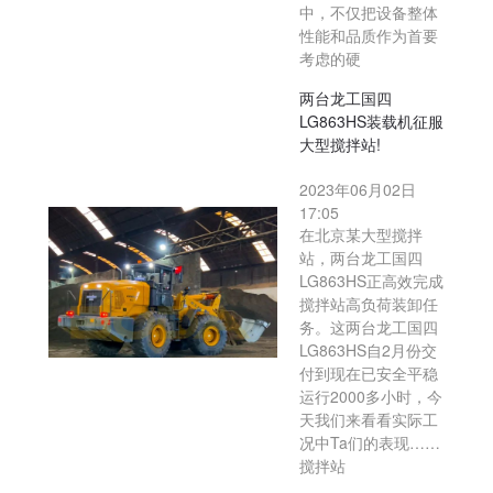
中，不仅把设备整体
性能和品质作为首要
考虑的硬
两台龙工国四
LG863HS装载机征服
大型搅拌站!
2023年06月02日
17:05
在北京某大型搅拌
站，两台龙工国四
LG863HS正高效完成
搅拌站高负荷装卸任
务。这两台龙工国四
LG863HS自2月份交
付到现在已安全平稳
运行2000多小时，今
天我们来看看实际工
况中Ta们的表现……
搅拌站