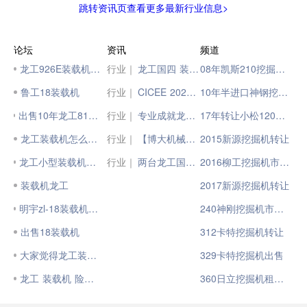
跳转资讯页查看更多最新行业信息>
论坛
资讯
频道
龙工926E装载机怎么样？
行业｜
龙工国四 装载典范--龙工LG955H装载机
08年凯斯210挖掘机出售
鲁工18装载机
行业｜
CICEE 2023 | 《新能源装载机-用户关注TOP10》榜单之龙工LG866H-E电动装载机
10年半进口神钢挖掘机
出售10年龙工818装载机11年临工918装载机
行业｜
专业成就龙工，龙工成就你我
17年转让小松120挖掘机
龙工装载机怎么样啊
行业｜
【博大机械】4台龙工国四ZL50HCT装载机交付煤炭客户！
2015新源挖掘机转让
龙工小型装载机怎么样？好用吗？
行业｜
两台龙工国四LG863HS装载机征服大型搅拌站!
2016柳工挖掘机市场份额
装载机龙工
2017新源挖掘机转让
明宇zl-18装载机怎么样，求大神指教
240神刚挖掘机市场价
出售18装载机
312卡特挖掘机转让
大家觉得龙工装载机怎么样
329卡特挖掘机出售
龙工 装载机 险些去了
360日立挖掘机租赁市场价