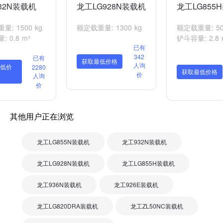
32N装载机
龙工LG928N装载机
龙工LG855
量: 1500 kg
额定载重量: 1300 kg
额定载重量: 50
 0.8 m³
铲斗容量: 2.8 
已有
342
已有
获取最低价格
人询
低价
2280
获取最低价格
价
人询
价
其他用户正在浏览
龙工LG855N装载机
龙工932N装载机
龙工LG928N装载机
龙工LG855H装载机
龙工936N装载机
龙工926E装载机
龙工LG820DRA装载机
龙工ZL50NC装载机