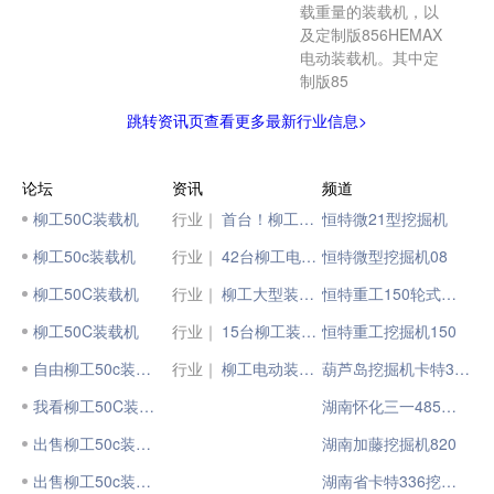
载重量的装载机，以
及定制版856HEMAX
电动装载机。其中定
制版85
跳转资讯页查看更多最新行业信息>
论坛
资讯
频道
柳工50C装载机
行业｜
首台！柳工电动装载机亮相厄瓜多尔
恒特微21型挖掘机
柳工50c装载机
行业｜
42台柳工电动装载机批量交付
恒特微型挖掘机08
柳工50C装载机
行业｜
柳工大型装载机批量发往西非
恒特重工150轮式挖掘机
柳工50C装载机
行业｜
15台柳工装载机交付全球铁路巨头 ！
恒特重工挖掘机150
自由柳工50c装载机
行业｜
柳工电动装载机实现欧洲市场“首台突破”！
葫芦岛挖掘机卡特320
我看柳工50C装载机
湖南怀化三一485挖掘机
出售柳工50c装载机
湖南加藤挖掘机820
出售柳工50c装载机
湖南省卡特336挖掘机