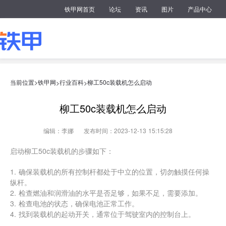
铁甲网首页
论坛
资讯
图片
产品中心
当前位置>
铁甲网
行业百科
柳工50c装载机怎么启动
>
>
柳工50c装载机怎么启动
编辑：李娜
发布时间：2023-12-13 15:15:28
启动柳工50c装载机的步骤如下：
1. 确保装载机的所有控制杆都处于中立的位置，切勿触摸任何操
纵杆。
2. 检查燃油和润滑油的水平是否足够，如果不足，需要添加。
3. 检查电池的状态，确保电池正常工作。
4. 找到装载机的起动开关，通常位于驾驶室内的控制台上。
5. 旋转起动开关到“ON”的位置，等待指示灯点亮。