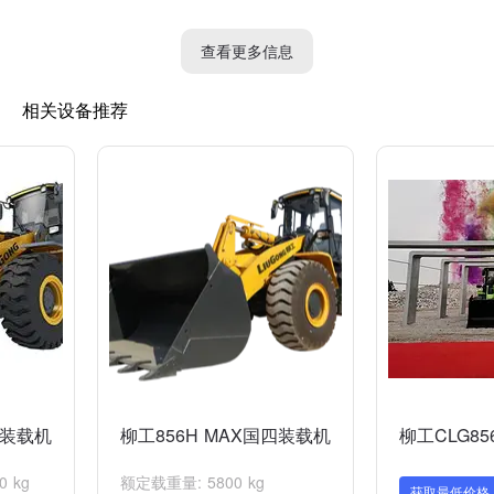
6. 把驾驶员的座椅调整到舒适的位置，并系好安全带。
7. 用脚踩下制动踏板，然后按下启动按钮（通常位于驾驶室内控
查看更多信息
制台）。
8. 启动发动机后，释放制动踏板，并保持杆的中立位置。
相关设备推荐
9. 确保装载机的液压油压力正常，以确保机器的正常运行。
请注意，上述步骤只是一个常规的启动过程，具体的步骤可能因具
体型号的装载机而有所不同。因此，建议在操作前先查阅相关的使
用手册或咨询专业人士以获取准确的启动顺序和注意事项。
H装载机
柳工856H MAX国四装载机
柳工CLG85
 kg
额定载重量: 5800 kg
获取最低价格