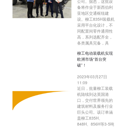
公司。据悉，这批设
备将作业于新西伯利
亚地区交通枢纽建
设。柳工835H装载机
采用平台化设计，不
同配置间零件通用性
高，系列选配齐全，
各类属具完备，具
柳工电动装载机实现
欧洲市场“首台突
破”！
2023年03月27日
11:09
近日，批量柳工装载
机陆续到达英国港
口，交付世界领先的
建筑材料及服务行业
巨头公司。该订单涵
盖柳工835H、
848H、856H等3-5吨