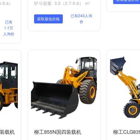
-5.6）
铲斗容量: 3.5（2.7-5.6） m³
已有243人询
获取最低价格
价
已有
1.1万
人询价
C装载机
柳工855N国四装载机
柳工CLG8