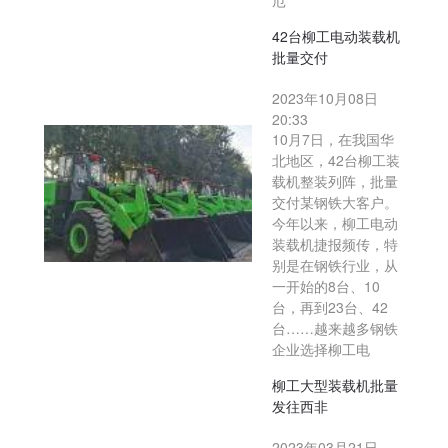
厄
42台柳工电动装载机
批量交付
2023年10月08日
20:33
10月7日，在我国华
北地区，42台柳工装
载机整装列阵，批量
交付某钢铁大客户。
今年以来，柳工电动
装载机捷报频传，特
别是在钢铁行业，从
一开始的8台、10
台，再到23台、42
台……越来越多钢铁
企业选择柳工电
柳工大型装载机批量
发往西非
2023年03月21日