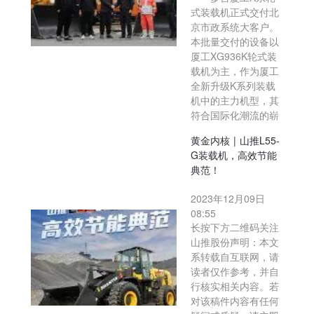
式装载机正式交付北
京市政系统大客户。
本批量交付的设备以
厦工XG936K轮式装
载机为主，作为厦工
全新升级K系列装载
机中的主力机型，其
符合国际化潮流的崭
黄金内核 | 山推L55-
G装载机，高效节能
典范！
2023年12月09日
08:55
长按下方二维码关注
山推股份声明：本文
系转载自互联网，请
读者仅作参考，并自
行核实相关内容。若
对该稿件内容有任何