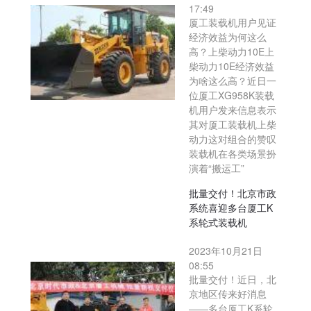
17:49
厦工装载机用户见证
经济效益为何这么
高？上柴动力10E上
柴动力10E经济效益
为啥这么高？近日一
位厦工XG958K装载
机用户发来信息表示
其对厦工装载机上柴
动力这对组合的赞叹
装载机在各类场景扮
演着“搬运工”
批量交付！北京市政
系统喜迎多台厦工K
系轮式装载机
2023年10月21日
08:55
批量交付！近日，北
京地区传来好消息
——多台厦工K系轮