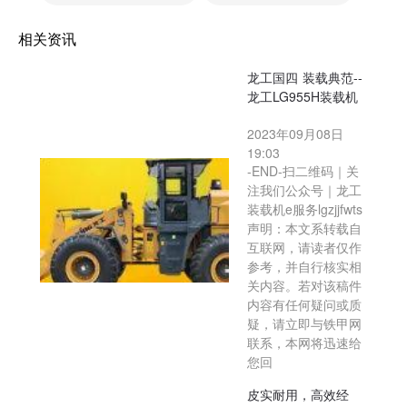
相关资讯
龙工国四 装载典范--
龙工LG955H装载机
2023年09月08日
19:03
-END-扫二维码｜关
注我们公众号｜龙工
装载机e服务lgzjjfwts
声明：本文系转载自
互联网，请读者仅作
参考，并自行核实相
关内容。若对该稿件
内容有任何疑问或质
疑，请立即与铁甲网
联系，本网将迅速给
您回
皮实耐用，高效经