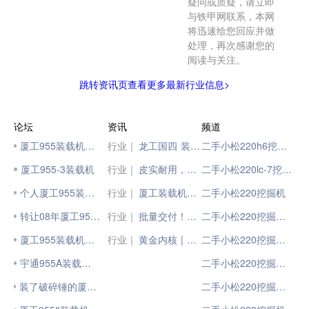
疑问或质疑，请立即
与铁甲网联系，本网
将迅速给您回应并做
处理，再次感谢您的
阅读与关注。
跳转资讯页查看更多最新行业信息>
论坛
资讯
频道
厦工955装载机使用体会
行业｜
龙工国四 装载典范--龙工LG955H装载机
二手小松220h6挖掘机
厦工955-3装载机
行业｜
皮实耐用，高效经济，山东临工L955HE国四装载机
二手小松220lc-7挖掘机
个人厦工955装载机找活
行业｜
厦工装载机用户：上柴动力10E经济效益为何这么高？
二手小松220挖掘机
转让08年厦工955-2装载机
行业｜
批量交付！北京市政系统喜迎多台厦工K系轮式装载机
二手小松220挖掘机报价
厦工955装载机修理心得
行业｜
黄金内核 | 山推L55-G装载机，高效节能典范！
二手小松220挖掘机价格
宇通955A装载机怎么样
二手小松220挖掘机价格是多少
装了破碎锤的厦工９５５Ⅱ装载机
二手小松220挖掘机市场