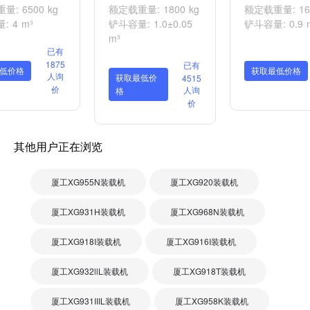
: 6500 kg
额定载重量: 1800 kg
额定载重量: 160
: 4 m³
铲斗容量: 1.0±0.05
铲斗容量: 0.9 
m³
已有
1875
已有
低价格
获取最低价格
人询
获取最低价
4515
价
人询
格
价
其他用户正在浏览
厦工XG955N装载机
厦工XG920装载机
厦工XG931H装载机
厦工XG968N装载机
厦工XG918I装载机
厦工XG916I装载机
厦工XG932llL装载机
厦工XG918T装载机
厦工XG931IIIL装载机
厦工XG958K装载机