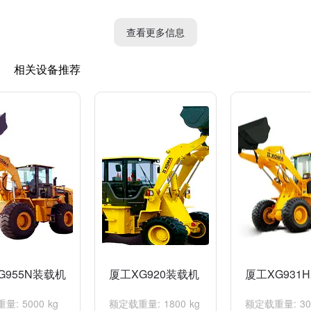
传动效率和稳定性，提高了工作效率。
5. 维修方便：机器采用模块化设计，易于维修和更换零部件，减
查看更多信息
少了维护成本。
相关设备推荐
然而，也有一些用户表示厦工9553L装载机存在以下缺点：
1. 机器重量较大：机器本身较重，可能在一些特殊地形上行进困
难。
2. 价格较高：厦工9553L装载机属于高端装载机型号，价格较高，
不适合预算较低的用户。
3. 维修周期较长：一些用户表示在维修和保养方面存在周期较长
的问题，导致停机时间较长。
根据以上评价，厦工9553L装载机在功能和性能方面表现优异，但
也存在一些不足之处。用户在购买之前需要综合考虑自身的需求和
预算，并进行相关的市场调研。
G955N装载机
厦工XG920装载机
厦工XG931
: 5000 kg
额定载重量: 1800 kg
额定载重量: 300