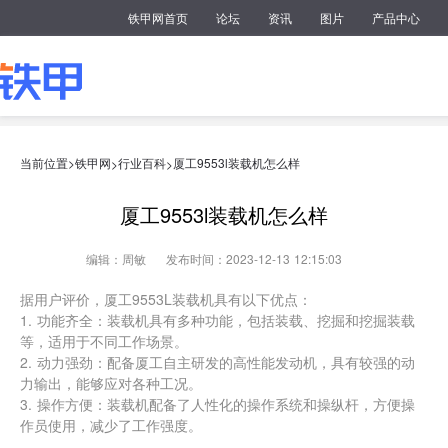
铁甲网首页
论坛
资讯
图片
产品中心
当前位置>
铁甲网
行业百科
厦工9553l装载机怎么样
>
>
厦工9553l装载机怎么样
编辑：周敏
发布时间：2023-12-13 12:15:03
据用户评价，厦工9553L装载机具有以下优点：
1. 功能齐全：装载机具有多种功能，包括装载、挖掘和挖掘装载
等，适用于不同工作场景。
2. 动力强劲：配备厦工自主研发的高性能发动机，具有较强的动
力输出，能够应对各种工况。
3. 操作方便：装载机配备了人性化的操作系统和操纵杆，方便操
作员使用，减少了工作强度。
4. 稳定性好：采用全新的液力变矩器和行星齿轮组，具有较高的