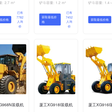
 2.7 m³
铲斗容量: 1.2 m³
铲斗容量: 1.4～
已有
已有
获取最低价
7782
7452
低价格
获取最低价格
人询
人询
格
价
价
G968N装载机
厦工XG918I装载机
厦工XG916