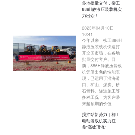
多地批量交付，柳工
886H静液压装载机实
力出众！
2023年04月10日
10:41
今年以来，柳工886H
静液压装载机快速打
开全国市场，在各地
批量交付客户。目
前，886H静液压装载
机凭借出色的性能表
现，已运用于沿海港
口、矿山、煤炭、砂
石骨料、隧道施工等
多种工况，为客户带
来超预期的价值
搅拌站新势力 | 柳工
电动装载机实力扛
鼎“高效顶流”