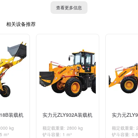
查看更多信息
相关设备推荐
918B装载机
实力元ZLY932A装载机
实力元ZLY
00 kg
额定载重量: 2800 kg
额定载重量: 20
5 m³
铲斗容量: 1 m³
铲斗容量: 0.8