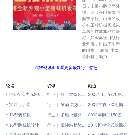
日，山推小装全新外
观展示会在山东德州
隆重举行。山推装载
机在工程机械领域以
卓越的性能和品质著
称，如今再次引领行
业潮流，推出了全新
的山推“工程版”小型
装载机，助力
跳转资讯页查看更多最新行业信息>
论坛
资讯
频道
想买个实力元20装载机
行业｜
柳工大型装载机批量发往西非
2008年日历270挖掘机
实力元小装。
行业｜
省油·高效·可靠·简单！山推装载机用实力征服客户
2009年的小松挖掘机220
16型装载机
行业｜
多地批量交付，柳工886H静液压装载机实力出众！
2009年柳工150挖掘机
16型装载机转让
行业｜
搅拌站新势力 | 柳工电动装载机实力扛鼎“高效顶流”
2010恒特轮式挖掘机