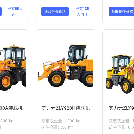
已有69人
已有189
获取最低价格
获取最低价格
询价
人询价
930A装载机
实力元ZLY920H装载机
实力元ZLY
00 kg
额定载重量: 1200 kg
额定载重量: 15
³
铲斗容量: 0.8 m³
铲斗容量: 0.5