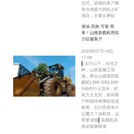
仪式。该项目客户拥
有当地最大的铝土矿
项目，主要从事铝
省油·高效·可靠·简
单！山推装载机用实
力征服客户
2023年07月14日
17:08
▌太行山下，汾河之
畔，山西某施工现
场，两台山推国四装
载机L58K-G和L68K-
G动作行云流水，铲
装力大无穷，获得客
户和操作师傅的连连
称赞。它们究竟有什
么魔力？油耗低，运
营更省钱▌装载机高
效还能兼顾省