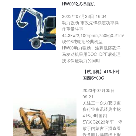
HW60轮式挖掘机
2023年07月28日 16:34
动力强劲 市政先锋额定功率操
作重量斗容
44.3kw/2,100rpm5,750kg0.21m³
现代6吨轮挖经典机型——
HW60动力强劲，油耗低搭载洋
马发动机采用DOC+DPF后处理
技术保证动力的同时
【试用机】416小时
国四SY60C
2023年07月05日
09:21
关注三一众力获取更
多行业资讯经典小挖
416小时国四
SY60C2023年车，停
放于内蒙古下滑查看
设备照片详情线上报