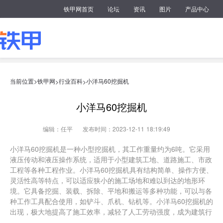
铁甲网首页
论坛
资讯
图片
产品中心
当前位置>
铁甲网
行业百科
小洋马60挖掘机
>
>
小洋马60挖掘机
编辑：任平
发布时间：2023-12-11 18:19:49
小洋马60挖掘机是一种小型挖掘机，其工作重量约为6吨。它采用
液压传动和液压操作系统，适用于小型建筑工地、道路施工、市政
工程等各种工程作业。小洋马60挖掘机具有结构简单、操作方便、
灵活性高等特点，可以适应狭小的施工场地和难以到达的地形环
境。它具备挖掘、装载、拆除、平地和搬运等多种功能，可以与各
种工作工具配合使用，如铲斗、爪机、钻机等。小洋马60挖掘机的
出现，极大地提高了施工效率，减轻了人工劳动强度，成为建筑行
业的重要设备之一。