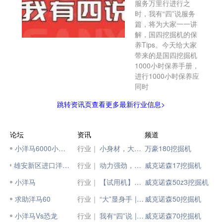
服务万里行进行之
时，我有“四”说服务
篇，将为大家一一讲
解，国四挖掘机的保
养Tips。今天给大家
带来的是国四挖掘机
1000小时保养手册，
进行1000小时保养应
同时
跳转资讯页查看更多最新行业信息>
论坛
资讯
频道
小洋马6000小时了
行业｜
小身材，大能量！山河智能最小纯电动液压挖掘机成功下线
万豪180挖掘机
雄安新区进口洋马60挖掘机准新机
行业｜
动力强劲，市政先锋 | 现代HW60轮式挖掘机
威克诺森17挖掘机
小洋马
行业｜
【试用机】416小时国四SY60C
威克诺森50z3挖掘机
求助洋马60
行业｜
“大”显身手 |小松国四大吨位挖掘机集结！
威克诺森50挖掘机
小洋马Vs恐龙
行业｜
我有“四”说 | 服务篇——国四挖掘机1000小时保养手册
威克诺森70挖掘机