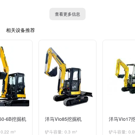
查看更多信息
相关设备推荐
60-6B挖掘机
洋马Vio85挖掘机
洋马Vio17
.22 m³
铲斗容量: 0.3 m³
铲斗容量: 0.0