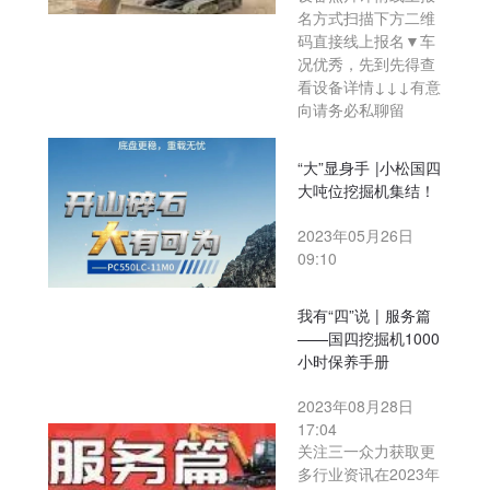
名方式扫描下方二维
码直接线上报名▼车
况优秀，先到先得查
看设备详情↓↓↓有意
向请务必私聊留
“大”显身手 |小松国四
大吨位挖掘机集结！
2023年05月26日
09:10
我有“四”说 | 服务篇
——国四挖掘机1000
小时保养手册
2023年08月28日
17:04
关注三一众力获取更
多行业资讯在2023年