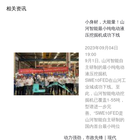
相关资讯
小身材，大能量！山
河智能最小纯电动液
压挖掘机成功下线
2023年09月04日
19:00
9月1日, 山河智能自
主研制的最小纯电动
液压挖掘机
SWE10FED在山河工
业城成功下线。至
此，山河智能电动挖
掘机已覆盖1-55吨，
型谱进一步完
善。“SWE10FED是
山河智能自主研制的
国内首台最小吨位
动力强劲，市政先锋 | 现代