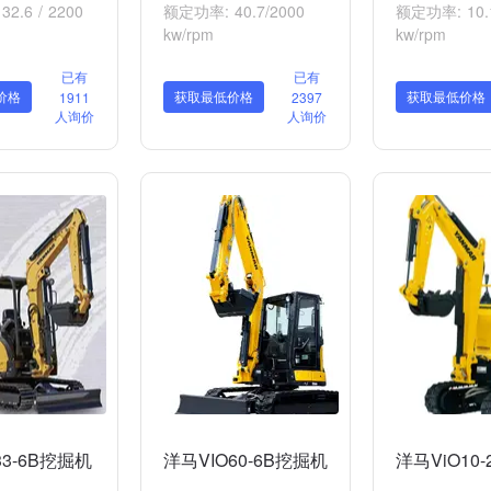
2.6 / 2200
额定功率: 40.7/2000
额定功率: 10.1
kw/rpm
kw/rpm
已有
已有
价格
获取最低价格
获取最低价格
1911
2397
人询价
人询价
33-6B挖掘机
洋马VIO60-6B挖掘机
洋马ViO10