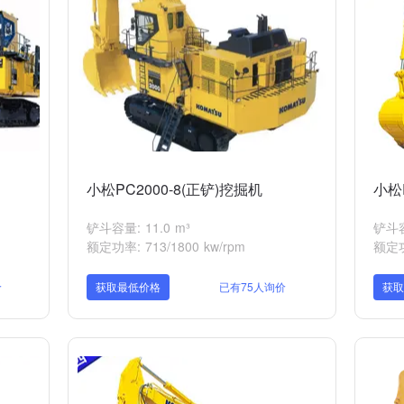
小松PC2000-8(正铲)挖掘机
小松
铲斗容量: 11.0 m³
铲斗容量
额定功率: 713/1800 kw/rpm
额定功率
价
获取最低价格
已有75人询价
获