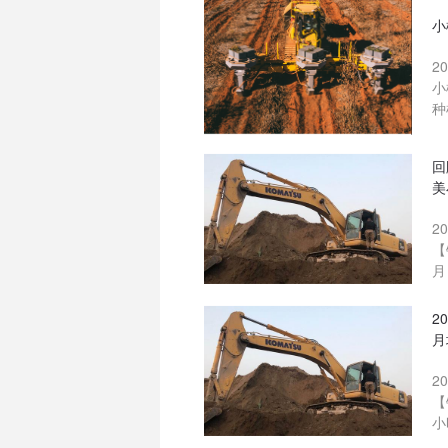
小
2
小
种
回
美
2
【
月
2
月
2
【
小