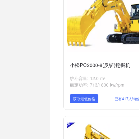
小松PC2000-8(反铲)挖掘机
铲斗容量: 12.0 m³
额定功率: 713/1800 kw/rpm
获取最低价格
已有417人询