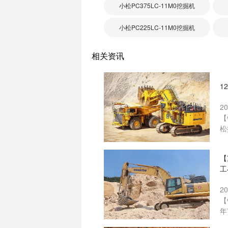
小松PC375LC-11M0挖掘机
小松PC225LC-11M0挖掘机
相关资讯
1
2
【
松
【
工
2
【
年