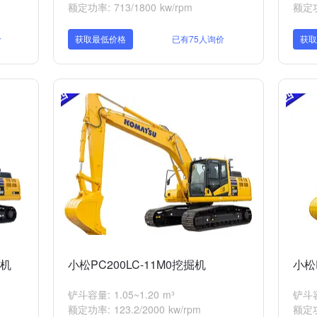
额定功率: 713/1800 kw/rpm
额定功率
价
获取最低价格
已有75人询价
获
掘机
小松PC200LC-11M0挖掘机
小松
铲斗容量: 1.05~1.20 m³
铲斗容量
额定功率: 123.2/2000 kw/rpm
额定功率