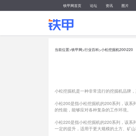
铁甲网首页
论坛
资讯
图片
当前位置>
铁甲网
行业百科
小松挖掘机200\220
>
>
小松挖掘机是一种非常流行的挖掘机品牌，其
小松200是指小松挖掘机的200系列，该
的性能，能够应对各种复杂的工作环境。
小松220是指小松挖掘机的220系列，该
一定的提升，适用于更大规模的土方、矿山