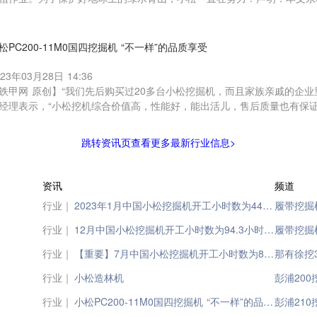
松PC200-11M0国四挖掘机 “不一样”的品质享受
023年03月28日 14:36
铁甲网 原创】“我们先后购买过20多台小松挖掘机，而且家族亲戚的企
经理表示，“小松挖机综合价值高，性能好，能出活儿，售后质量也有保
跳转资讯页查看更多最新行业信息>
资讯
频道
行业｜
2023年1月中国小松挖掘机开工小时数为44小时，同比下降37.2%；欧洲、日本、印尼、北美小松开工小时数较上月均有提升
履带挖掘
行业｜
12月中国小松挖掘机开工小时数为94.3小时，同比下降13.8%；欧洲和北美小松开工小时数降至年度最低
履带挖掘
行业｜
【重要】7月中国小松挖掘机开工小时数为89.4小时， 同比下降8.7%；日本、北美、印尼、欧洲、中国五个地区开工小时数的同比变化，三增两降；尤其印尼地区小松挖掘机开工小时数再创新高，一骑绝尘！
那有徐挖
行业｜
小松造林机
彭浦20
行业｜
小松PC200-11M0国四挖掘机 “不一样”的品质享受
彭浦21