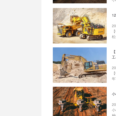
1
2
【
松
【
工
2
【
年
小
2
小
种