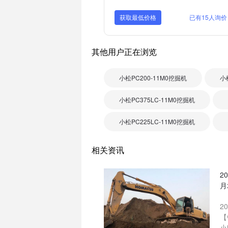
获取最低价格
已有15人询价
其他用户正在浏览
小松PC200-11M0挖掘机
小
小松PC375LC-11M0挖掘机
小松PC225LC-11M0挖掘机
相关资讯
2
月
2
【
小