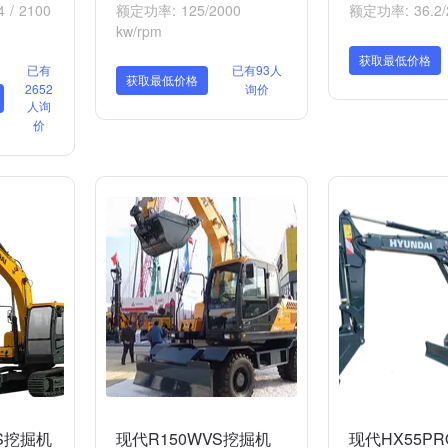
 / 2100
额定功率: 125/2000
额定功率: 36.2/2
kw/rpm
获取最低价格
已有
已有93人
获取最低价格
2652
询价
人询
价
VS挖掘机
现代R150WVS挖掘机
现代HX55P