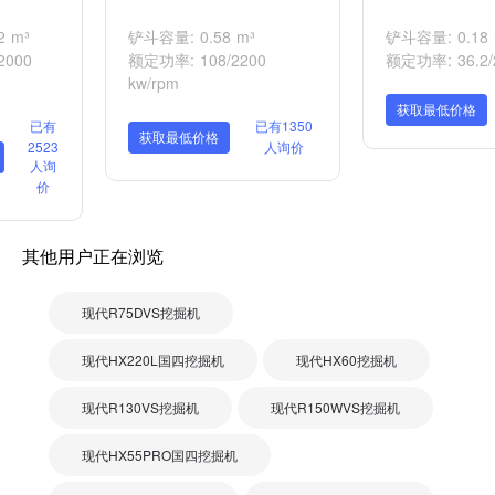
 m³
铲斗容量: 0.58 m³
铲斗容量: 0.18 
2000
额定功率: 108/2200
额定功率: 36.2/2
kw/rpm
获取最低价格
已有
已有1350
获取最低价格
2523
人询价
人询
价
其他用户正在浏览
现代R75DVS挖掘机
现代HX220L国四挖掘机
现代HX60挖掘机
现代R130VS挖掘机
现代R150WVS挖掘机
现代HX55PRO国四挖掘机