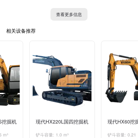
足够的动力，能够应对各种工作场景和强大的挖掘需求。
3. 多功能配置：现代360挖掘机通常具备多种工作装置和附件，如
查看更多信息
铲斗、抓斗、打桩机等，可以根据不同工作需求进行灵活配置，提
高工作效率。
相关设备推荐
4. 便捷操作系统：现代360挖掘机采用先进的液压系统和电控技
术，操作简便方便，降低了操作难度，提高了施工效率。
5. 舒适的驾驶室设计：现代360挖掘机的驾驶室通常具备舒适的座
椅、空调和噪音隔离等设施，提供良好的操作环境，减轻驾驶员的
疲劳。
现代360挖掘机在建筑、工程、矿山等行业中广泛应用，可以用于
土方开挖、道路施工、管道敷设、矿石开采等多种工作。其高效性
和灵活性使其成为现代工地中不可或缺的设备之一。
VS挖掘机
现代HX220L国四挖掘机
现代HX60挖
 m³
铲斗容量: 1.0 m³
铲斗容量: 0.21 