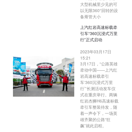
大型机械里少见的可
以无限360°回转的设
备甭管大小
上汽红岩高速标载牵
引车“360沉浸式万里
行”正式启动
2023年03月17日
15:21
3月17日，“公路英雄
牵动中国——上汽红
岩高速标载牵引
车‘360沉浸式万里
行’”长测活动发车仪
式在重庆举行。两辆
红岩杰狮H6高速标载
牵引车整装待发，随
着一声令下，一场英
雄齐聚的公路“狂
飙”就此启程。