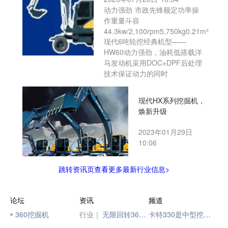
动力强劲 市政先锋额定功率操
作重量斗容
44.3kw/2,100rpm5,750kg0.21m³
现代6吨轮挖经典机型——
HW60动力强劲，油耗低搭载洋
马发动机采用DOC+DPF后处理
技术保证动力的同时
现代HX系列挖掘机，
焕新升级
2023年01月29日
10:06
跳转资讯页查看更多最新行业信息>
论坛
资讯
频道
360挖掘机
行业｜
无限回转360°，挖机是怎么做到的？
卡特330是中型挖掘机吗