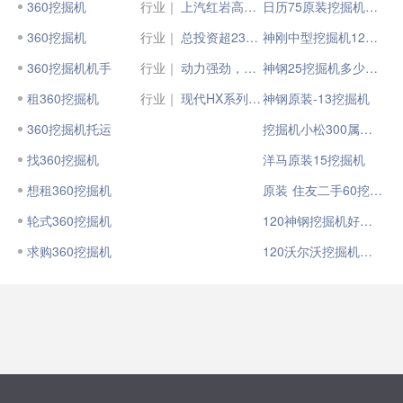
360挖掘机
行业｜
上汽红岩高速标载牵引车“360沉浸式万里行”正式启动
日历75原装挖掘机如何
360挖掘机
行业｜
总投资超2360亿元：28项重大交通工程获批！
神刚中型挖掘机120 5 5
360挖掘机机手
行业｜
动力强劲，市政先锋 | 现代HW60轮式挖掘机
神钢25挖掘机多少中型
租360挖掘机
行业｜
现代HX系列挖掘机，焕新升级
神钢原装-13挖掘机
360挖掘机托运
挖掘机小松300属于什么类型
找360挖掘机
洋马原装15挖掘机
想租360挖掘机
原装 住友二手60挖掘机
轮式360挖掘机
120神钢挖掘机好用吗
求购360挖掘机
120沃尔沃挖掘机怎么样