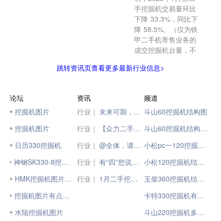
手挖掘机交易量环比
下降 33.3%，同比下
降 58.5%。（仅为铁
甲二手机寄售业务的
成交挖掘机台量，不
跳转资讯页查看更多最新行业信息>
论坛
资讯
频道
挖掘机图片
行业｜
未来可期，你好2023！山推挖掘机专属新年日历来了！
斗山60挖掘机结构图
挖掘机图片
行业｜
【众力二手机】1330小时SY305H
斗山60挖掘机结构原理
日历330挖掘机
行业｜
@全体，请查收2023“年度日历”
小松pc一120挖掘机结构
神钢SK330-8挖掘机图片 33吨
行业｜
有“四”您说话丨CAT®（卡特）国四333，更适合征基建、战矿山的挖掘机！
小松120挖掘机结构图
HMK挖掘机图片视頻
行业｜
1月二手挖掘机互联网交易报告，交易量环比降33.3%，同比降58.5%
玉柴360挖掘机结构图
挖掘机图片有点乱~~嘿嘿
卡特330挖掘机有多少匹马力
水陆挖掘机图片
斗山220挖掘机多大马力