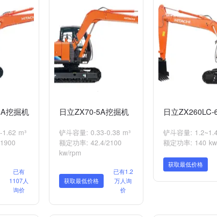
-5A挖掘机
日立ZX70-5A挖掘机
日立ZX260LC
1.62 m³
铲斗容量: 0.33-0.38 m³
铲斗容量: 1.2~1.4
1900
额定功率: 42.4/2100
额定功率: 140 kw
kw/rpm
获取最低价格
已有
已有1.2
1107人
获取最低价格
万人询
询价
价