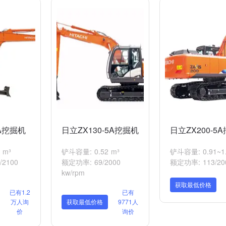
5A挖掘机
日立ZX130-5A挖掘机
日立ZX200-5
 m³
铲斗容量: 0.52 m³
铲斗容量: 0.91~1.
/2100
额定功率: 69/2000
额定功率: 113/200
kw/rpm
获取最低价格
已有1.2
已有
万人询
获取最低价格
9771人
价
询价