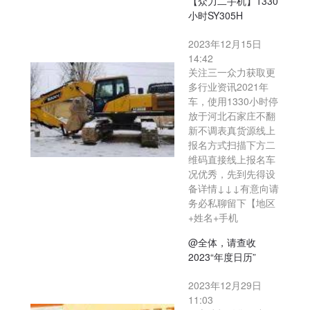
【众力二手机】1330
小时SY305H
2023年12月15日
14:42
关注三一众力获取更
多行业资讯2021年
车，使用1330小时停
放于河北石家庄不翻
新不调表真货源线上
报名方式扫描下方二
维码直接线上报名车
况优秀，先到先得设
备详情↓↓↓有意向请
务必私聊留下【地区
+姓名+手机
@全体，请查收
2023“年度日历”
2023年12月29日
11:03