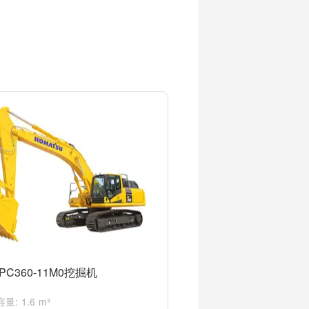
工具。
PC360-11M0挖掘机
量: 1.6 m³