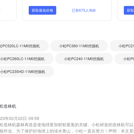
价
获取最低价格
已有675人询价
获
松PC520LC-11M0挖掘机
小松PC360-11M0挖掘机
小松PC2
小松PC260LC-11M0挖掘机
小松PC240-11M0挖掘机
小松PC
小松PC235HD-11M0挖掘机
松造林机
023年02月22日 09:59
松造林机森林再造是使地球更加郁郁葱葱的关键。小松研发的造林机可以1
植作业。为了保护好地球上的绿水青山，小松一直在努力！声明：本文系