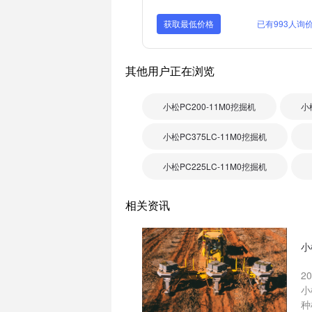
获取最低价格
已有993人询
其他用户正在浏览
小松PC200-11M0挖掘机
小
小松PC375LC-11M0挖掘机
小松PC225LC-11M0挖掘机
相关资讯
小
2
小
种