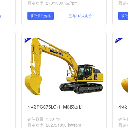
额定功率: 270/1900 kw/rpm
额定功率
价
获取最低价格
已有813人询价
获
小松PC375LC-11M0挖掘机
小松
铲斗容量: 1.90 m³
铲斗容量
额定功率: 202.3/1950 kw/rpm
额定功率