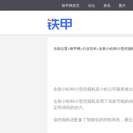
铁甲网首页
论坛
资讯
图片
当前位置>
铁甲网
行业百科
全新小松80小型挖掘
>
>
全新小松80小型挖掘机是小松公司最新推
全新小松80小型挖掘机采用了高效节能的
定而强劲的动力。
该挖掘机还配备了智能化的控制系统，通过
此外，全新小松80小型挖掘机还有较大的