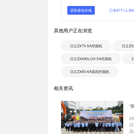
获取最低价格
已有9771人询
其他用户正在浏览
日立ZX70-5A挖掘机
日立ZX
日立ZX490LCH-5A挖掘机
日立ZX65-6A国四挖掘机
相关资讯
“
2
日
品