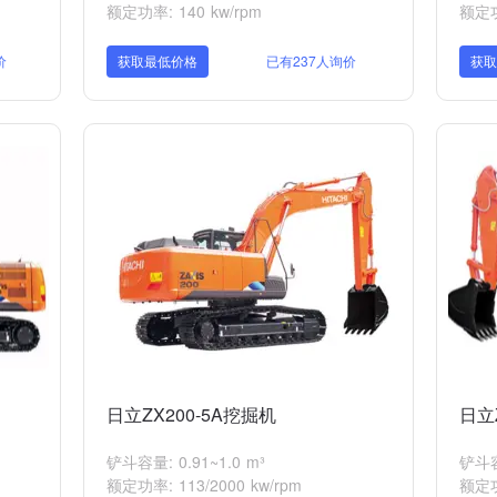
额定功率: 140 kw/rpm
额定功率
价
获取最低价格
已有237人询价
获
日立ZX200-5A挖掘机
日立
铲斗容量: 0.91~1.0 m³
铲斗容量
额定功率: 113/2000 kw/rpm
额定功率