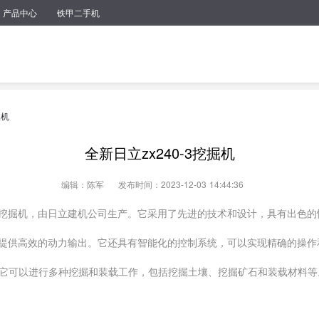
产品中心
铁甲二手机
掘机
全新日立zx240-3挖掘机
编辑：陈军
发布时间：2023-12-03 14:44:36
重型挖掘机，由日立建机公司生产。它采用了先进的技术和设计，具有出色
机，提供高效的动力输出。它还具有智能化的控制系统，可以实现精确的操
它可以进行多种挖掘和装载工作，包括挖掘土壤、挖掘矿石和装载材料等
设计，提供良好的视野和低噪音运行。它还配备了先进的安全系统，包括防滑