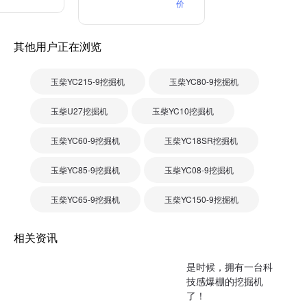
价
其他用户正在浏览
玉柴YC215-9挖掘机
玉柴YC80-9挖掘机
玉柴U27挖掘机
玉柴YC10挖掘机
玉柴YC60-9挖掘机
玉柴YC18SR挖掘机
玉柴YC85-9挖掘机
玉柴YC08-9挖掘机
玉柴YC65-9挖掘机
玉柴YC150-9挖掘机
相关资讯
是时候，拥有一台科
技感爆棚的挖掘机
了！