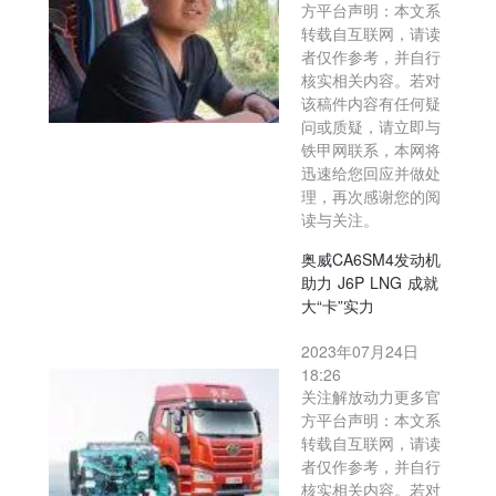
方平台声明：本文系
转载自互联网，请读
者仅作参考，并自行
核实相关内容。若对
该稿件内容有任何疑
问或质疑，请立即与
铁甲网联系，本网将
迅速给您回应并做处
理，再次感谢您的阅
读与关注。
奥威CA6SM4发动机
助力 J6P LNG 成就
大“卡”实力
2023年07月24日
18:26
关注解放动力更多官
方平台声明：本文系
转载自互联网，请读
者仅作参考，并自行
核实相关内容。若对