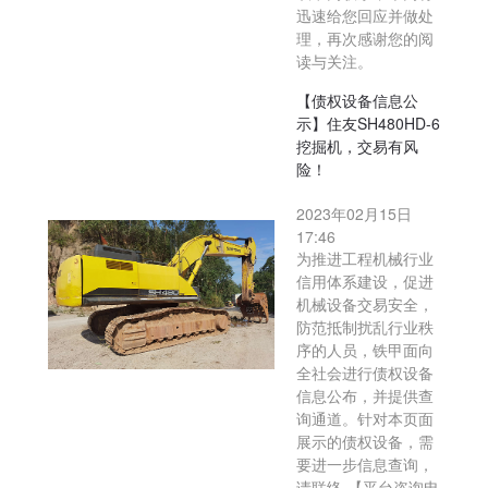
迅速给您回应并做处
理，再次感谢您的阅
读与关注。
【债权设备信息公
示】住友SH480HD-6
挖掘机，交易有风
险！
2023年02月15日
17:46
为推进工程机械行业
信用体系建设，促进
机械设备交易安全，
防范抵制扰乱行业秩
序的人员，铁甲面向
全社会进行债权设备
信息公布，并提供查
询通道。针对本页面
展示的债权设备，需
要进一步信息查询，
请联络 【平台咨询电