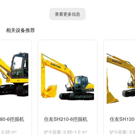
7. 最大挖掘半径：10,030 mm
8. 最大抓取力：208 Kn
查看更多信息
9. 最大铲式挖掘力：176 Kn
10. 最大行走速度：3.4 km/h（高速模式）
相关设备推荐
11. 最大牵引力：266 Kn
以上是住友300A6挖掘机的一些主要参数，具体参数还可能根据不
同地区和配置有所差异，请以官方发布的参数为准。
80-6挖掘机
住友SH210-6挖掘机
住友SH130
0.38 m³
铲斗容量: 0.85~1.0 m³
铲斗容量: 0.5-