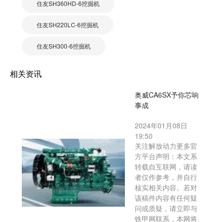
住友SH360HD-6挖掘机
住友SH220LC-6挖掘机
住友SH300-6挖掘机
相关资讯
奥威CA6SX予你芯响
事成
2024年01月08日
19:50
关注解放动力更多官
方平台声明：本文系
转载自互联网，请读
者仅作参考，并自行
核实相关内容。若对
该稿件内容有任何疑
问或质疑，请立即与
铁甲网联系，本网将