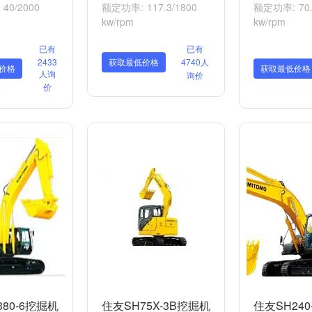
40/2000
额定功率: 117.3/1800
额定功率: 70.
kw/rpm
kw/rpm
已有
已有
2433
获取最低价格
4740人
价格
获取最低价格
人询
询价
价
80-6挖掘机
住友SH75X-3B挖掘机
住友SH240