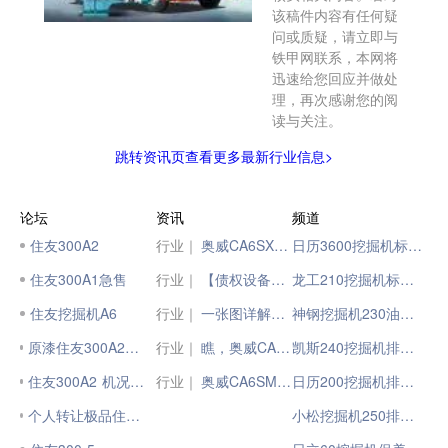
该稿件内容有任何疑
问或质疑，请立即与
铁甲网联系，本网将
迅速给您回应并做处
理，再次感谢您的阅
读与关注。
跳转资讯页查看更多最新行业信息>
论坛
资讯
频道
住友300A2
行业｜
奥威CA6SX予你芯响事成
日历3600挖掘机标准斗
住友300A1急售
行业｜
【债权设备信息公示】住友SH480HD-6挖掘机，交易有风险！
龙工210挖掘机标准斗容
住友挖掘机A6
行业｜
一张图详解奥威CA6SX发动机
神钢挖掘机230油量标准
原漆住友300A2出售 机况一般
行业｜
瞧，奥威CA6SM4，就是低气耗标杆
凯斯240挖掘机排放标准
住友300A2 机况较好 大泵改过
行业｜
奥威CA6SM4发动机助力 J6P LNG 成就大“卡”实力
日历200挖掘机排放标准
个人转让极品住友300--A5挖掘机
小松挖掘机250排放标准