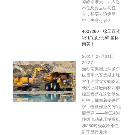
原静谧唯美，让人忍
不住想要去纵马狂
奔，想要去追逐星
空，去弯弓射天
400+260！徐工百吨
级“矿山巨无霸”坐标
南美！
2023年07月31日
20:27
坐标南美洲厄瓜多尔
纵贯南北安第斯山脉
常年冰雪耸立蜿蜒流
长的亚马逊雨林四季
绿意盎然在这勃勃生
机中，挥舞着钢铁巨
铲，铿锵作业的“矿山
巨无霸”——徐工400
吨级电动液压挖掘机
和260吨级双桥刚性
矿车显得尤为