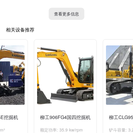
7. 最大卸载高度：7470mm
8. 引擎型号：Cummins QSB6.7
查看更多信息
9. 引擎额定功率：134kW/2200rpm
10. 行走速度：5.3~3.1km/h
相关设备推荐
11. 回转速度：10.4rpm
12. 切割力：190kN
13. 装载高度：6925mm
14. 燃油箱容量：360L
15. 液压油箱容量：248L
请注意，以上参数仅供参考，具体参数以实际产品为准。
5E挖掘机
柳工906FG4国四挖掘机
柳工CLG9
m³
额定功率: 35.9 kw/rpm
铲斗容量: 3.2