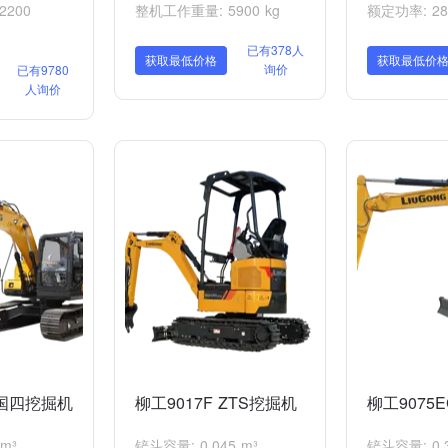
2200
整机工作重量: 5900 kg
额定功率: 280
已有378人
获取最低价格
获取最低价
询价
已有9780
人询价
4国四挖掘机
柳工9017F ZTS挖掘机
柳工9075
m³
铲斗容量: 0.045 m³
铲斗容量: 0.3