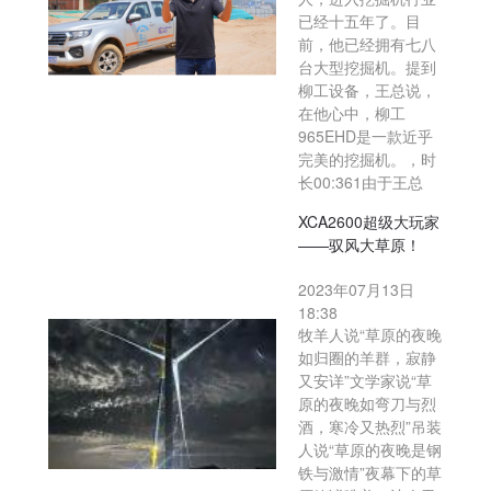
已经十五年了。目
前，他已经拥有七八
台大型挖掘机。提到
柳工设备，王总说，
在他心中，柳工
965EHD是一款近乎
完美的挖掘机。，时
长00:361由于王总
XCA2600超级大玩家
——驭风大草原！
2023年07月13日
18:38
牧羊人说“草原的夜晚
如归圈的羊群，寂静
又安详”文学家说“草
原的夜晚如弯刀与烈
酒，寒冷又热烈”吊装
人说“草原的夜晚是钢
铁与激情”夜幕下的草