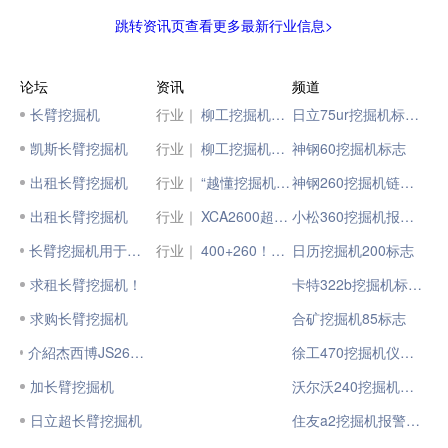
跳转资讯页查看更多最新行业信息>
论坛
资讯
频道
长臂挖掘机
行业｜
柳工挖掘机试制中心揭牌
日立75ur挖掘机标志贴
凯斯长臂挖掘机
行业｜
柳工挖掘机全面解方案，瞩目亮相！
神钢60挖掘机标志
出租长臂挖掘机
行业｜
“越懂挖掘机的人，肯定越喜欢柳工。”
神钢260挖掘机链条标志
出租长臂挖掘机
行业｜
XCA2600超级大玩家——驭风大草原！
小松360挖掘机报警标志
长臂挖掘机用于那些地方
行业｜
400+260！徐工百吨级“矿山巨无霸”坐标南美！
日历挖掘机200标志
求租长臂挖掘机！
卡特322b挖掘机标志贴
求购长臂挖掘机
合矿挖掘机85标志
介紹杰西博JS260LR长臂挖掘机
徐工470挖掘机仪表标志
加长臂挖掘机
沃尔沃240挖掘机标志
日立超长臂挖掘机
住友a2挖掘机报警标志