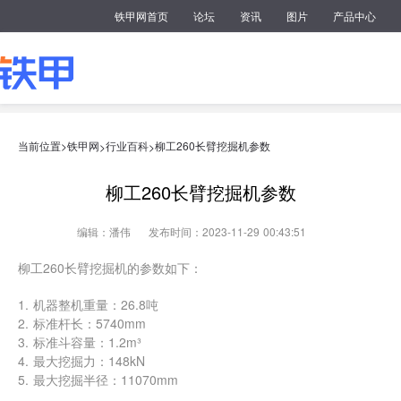
铁甲网首页
论坛
资讯
图片
产品中心
当前位置>
铁甲网
行业百科
柳工260长臂挖掘机参数
>
>
柳工260长臂挖掘机参数
编辑：潘伟
发布时间：2023-11-29 00:43:51
柳工260长臂挖掘机的参数如下：
1. 机器整机重量：26.8吨
2. 标准杆长：5740mm
3. 标准斗容量：1.2m³
4. 最大挖掘力：148kN
5. 最大挖掘半径：11070mm
6. 最大挖掘深度：7375mm