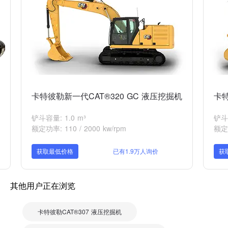
卡特彼勒新一代CAT®320 GC 液压挖掘机
卡特
铲斗容量: 1.0 m³
铲斗
额定功率: 110 / 2000 kw/rpm
额定功
获取最低价格
已有1.9万人询价
获
其他用户正在浏览
卡特彼勒CAT®307 液压挖掘机