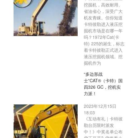
挖掘机，高效耐用、
省油省心，深受广大
机友青睐。但你知道
卡特彼勒进入液压挖
掘机市场是在哪一年
吗？1972年Cat(卡
特) 225的诞生，标志
着卡特彼勒正式进入
液压挖掘机领域。挖
掘机作为
“多边形战
士”CAT®（卡特）国
四326 GC，挖机实
力派！
2023年12月15日
18:03
《互动有礼｜卡特彼
勒台历限时派发
中！》中奖名单公布