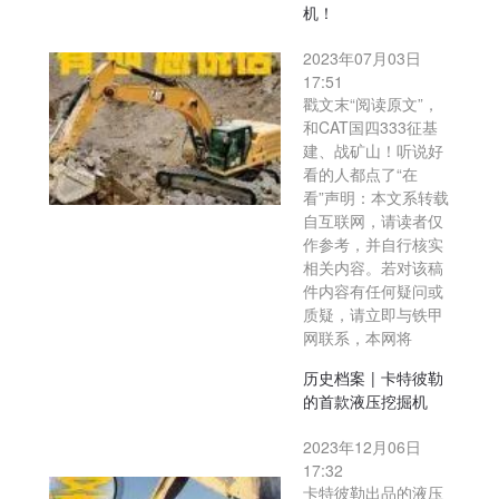
机！
2023年07月03日
17:51
戳文末“阅读原文”，
和CAT国四333征基
建、战矿山！听说好
看的人都点了“在
看”声明：本文系转载
自互联网，请读者仅
作参考，并自行核实
相关内容。若对该稿
件内容有任何疑问或
质疑，请立即与铁甲
网联系，本网将
历史档案 | 卡特彼勒
的首款液压挖掘机
2023年12月06日
17:32
卡特彼勒出品的液压