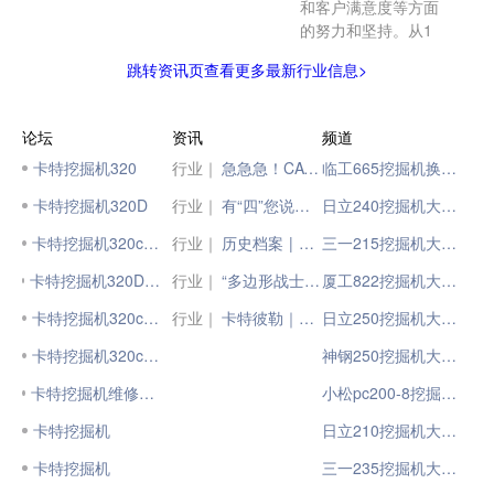
和客户满意度等方面
的努力和坚持。从1
跳转资讯页查看更多最新行业信息>
论坛
资讯
频道
卡特挖掘机320
行业｜
急急急！CAT®（卡特）国四320前来助阵！
临工665挖掘机换传动油
卡特挖掘机320D
行业｜
有“四”您说话丨CAT®（卡特）国四333，更适合征基建、战矿山的挖掘机！
日立240挖掘机大小臂
卡特挖掘机320c液压问题
行业｜
历史档案 | 卡特彼勒的首款液压挖掘机
三一215挖掘机大小臂
卡特挖掘机320D和320DL有什么区别？
行业｜
“多边形战士”CAT®（卡特）国四326 GC，挖机实力派！
厦工822挖掘机大小臂
卡特挖掘机320c问题求助
行业｜
卡特彼勒｜第20万台！
日立250挖掘机大小臂
卡特挖掘机320c不能加油
神钢250挖掘机大小臂
卡特挖掘机维修之 卡特320挖掘机维修
小松pc200-8挖掘机大小臂
卡特挖掘机
日立210挖掘机大小臂
卡特挖掘机
三一235挖掘机大小臂