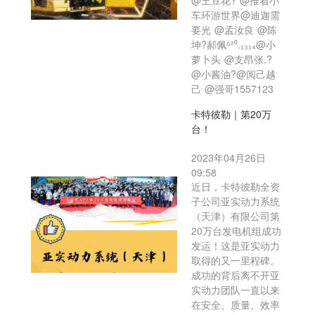
@王豆花? @推着小
车环游世界@迪迦需
要光 @孟汝良 @陈
坤?郝佩⁵²⁰.₁₃₁₄@小
萝卜头 @支昂张.?
@小酱油?@阅己越
己 @强哥1557123
卡特彼勒｜第20万
台！
2023年04月26日
09:58
近日，卡特彼勒全资
子公司亚实动力系统
（天津）有限公司第
20万台发电机组成功
发运！这是亚实动力
取得的又一里程碑。
成功的背后离不开亚
实动力团队一直以来
在安全、质量、效率