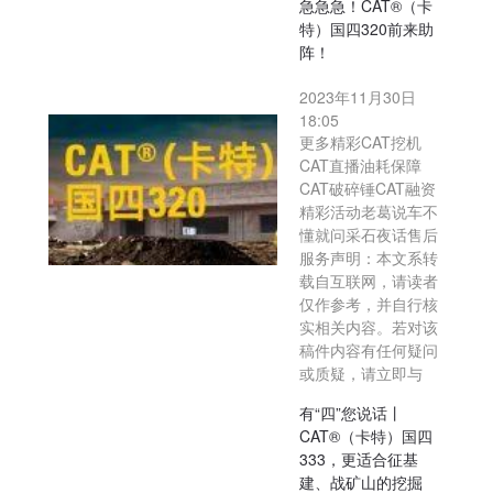
急急急！CAT®（卡
特）国四320前来助
阵！
2023年11月30日
18:05
更多精彩CAT挖机
CAT直播油耗保障
CAT破碎锤CAT融资
精彩活动老葛说车不
懂就问采石夜话售后
服务声明：本文系转
载自互联网，请读者
仅作参考，并自行核
实相关内容。若对该
稿件内容有任何疑问
或质疑，请立即与
有“四”您说话丨
CAT®（卡特）国四
333，更适合征基
建、战矿山的挖掘