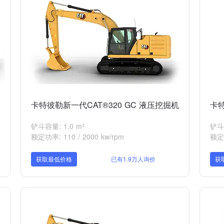
卡特彼勒新一代CAT®320 GC 液压挖掘机
卡特
铲斗容量: 1.0 m³
铲斗容
额定功率: 110 / 2000 kw/rpm
额定功
获取最低价格
已有1.9万人询价
获