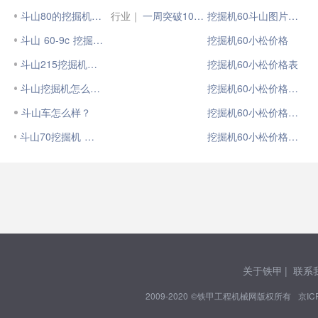
斗山80的挖掘机 怎么样？
行业｜
一周突破100台，太重液压挖掘机发运忙
挖掘机60斗山图片报价
斗山 60-9c 挖掘机 怎么样
挖掘机60小松价格
斗山215挖掘机怎么样
挖掘机60小松价格表
斗山挖掘机怎么样，各方面
挖掘机60小松价格是多少
斗山车怎么样？
挖掘机60小松价格是多少钱
斗山70挖掘机 怎么样？知道的请讲下
挖掘机60小松价格是多少钱一台
关于铁甲
|
联系
2009-2020 ©铁甲工程机械网版权所有
京IC