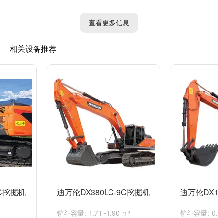
3.舒适的操作环境：斗山100挖掘机的驾驶室设计合理，拥有良好
的视野和人性化的操作控制，为操作人员提供舒适的工作环境。
查看更多信息
4. 安全可靠：斗山100挖掘机配备了多重安全装置，如防滑措施和
相关设备推荐
防翻滚系统，确保操作人员在作业过程中的安全。
综上所述，斗山100挖掘机具有强大的动力系统、稳定的工作性
能、舒适的操作环境和安全可靠的特点，适用于各种工程施工任
务。
9C挖掘机
迪万伦DX380LC-9C挖掘机
迪万伦DX1
铲斗容量: 1.71~1.90 m³
铲斗容量: 0.