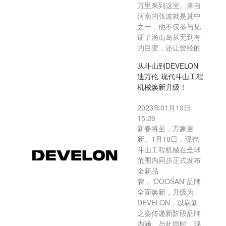
万里来到这里。来自
河南的张波就是其中
之一，他不仅参与见
证了渔山岛从无到有
的巨变，还让曾经的
从斗山到DEVELON
迪万伦 现代斗山工程
机械焕新升级！
2023年01月19日
15:26
新春将至，万象更
新。1月18日，现代
斗山工程机械在全球
范围内同步正式发布
全新品
牌，“DOOSAN”品牌
全面焕新，升级为
DEVELON，以崭新
之姿传递新阶段品牌
内涵。与此同时，现