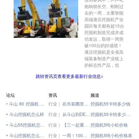
炮响彻长空。刚刚过
去的一周，太重智能
高端液压挖掘机产业
园区每天都有超15台
挖掘机制造完成并成
功发运，取得一周突
破100台的好成绩！
液压挖掘机是全省高
端装备制造产业链上
的标志性产品，也
跳转资讯页查看更多最新行业信息>
论坛
资讯
频道
斗山 80 挖掘机 怎么样
行业｜
在吊装圈里奋斗的“同学帮”，混得怎么样了？
挖掘机55卡特多少钱
斗山挖掘机怎么样
行业｜
从斗山到DEVELON迪万伦 现代斗山工程机械焕新升级！
挖掘机55卡特多少钱一台
斗山55挖掘机怎么样
行业｜
【三一起重机】在吊装圈里奋斗的“同学帮”，混得怎么样了？
挖掘机5吨小松价格
斗山挖掘机怎么样啊
行业｜
一周！100台！液压挖掘机发运忙
挖掘机5吨小松价格表