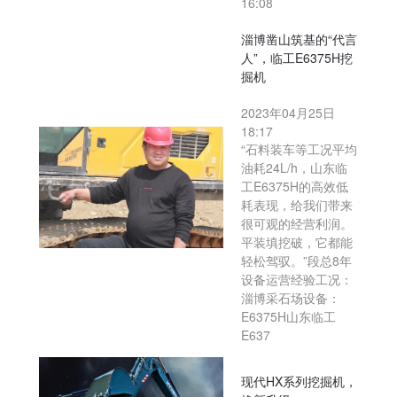
16:08
淄博凿山筑基的“代言
人”，临工E6375H挖
掘机
2023年04月25日
18:17
“石料装车等工况平均
油耗24L/h，山东临
工E6375H的高效低
耗表现，给我们带来
很可观的经营利润。
平装填挖破，它都能
轻松驾驭。”段总8年
设备运营经验工况：
淄博采石场设备：
E6375H山东临工
E637
现代HX系列挖掘机，