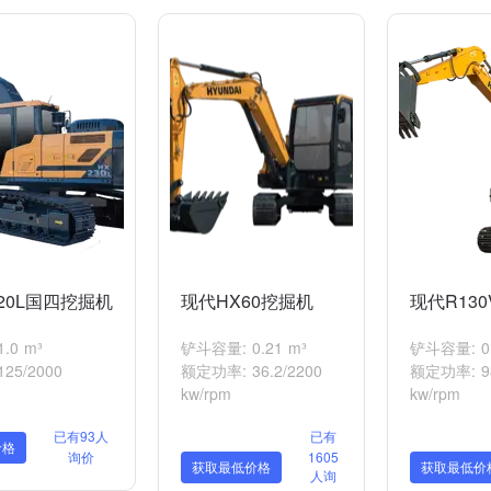
20L国四挖掘机
现代HX60挖掘机
现代R13
.0 m³
铲斗容量: 0.21 m³
铲斗容量: 0.
25/2000
额定功率: 36.2/2200
额定功率: 98
kw/rpm
kw/rpm
已有93人
已有
价格
询价
1605
获取最低价格
获取最低价
人询