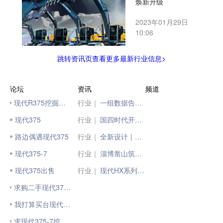
焕新升级
2023年01月29日
10:06
跳转资讯页查看更多最新行业信息>
论坛
资讯
频道
现代R375挖掘机的价格多少？
行业｜
一组数据告诉你，用新能源矿卡到底能省多少钱？
现代375
行业｜
国四时代开启，您的国三设备值多少钱，您知道吗？
路边偶遇现代375
行业｜
全新设计 | 神钢SK75-11挖掘机 舒适又安全
现代375-7
行业｜
淄博凿山筑基的“代言人”，临工E6375H挖掘机
现代375出售
行业｜
现代HX系列挖掘机，焕新升级
求购二手现代375挖掘机13953214818
我打算买台现代375机
求现代375-7挖掘机液压和电路资料