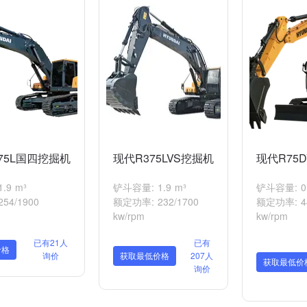
75L国四挖掘机
现代R375LVS挖掘机
现代R75
.9 m³
铲斗容量: 1.9 m³
铲斗容量: 0.
54/1900
额定功率: 232/1700
额定功率: 44.
kw/rpm
kw/rpm
已有21人
已有
价格
询价
获取最低价格
207人
获取最低价
询价