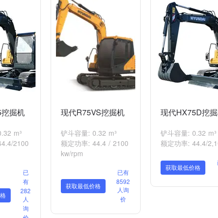
5挖掘机
现代R75VS挖掘机
现代HX75D挖
.32 m³
铲斗容量: 0.32 m³
铲斗容量: 0.32 m³
.4/2100
额定功率: 44.4 / 2100
额定功率: 44.4/2,1
kw/rpm
获取最低价格
已
已有
有
8592
获取最低价格
人询
282
格
人
价
询
价