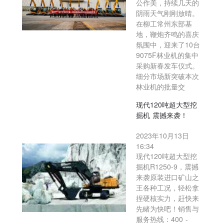
公作美，持续几天的
阴雨天气刚刚放晴。
在柳工常州东部基
地，鞭炮齐鸣的喜庆
氛围中，迎来了10台
9075F林业机的集中
采购新春发车仪式。
细分市场新突破本次
林业机的批量交
现代120吨超大型挖
掘机 震撼来袭！
2023年10月13日
16:34
现代120吨超大型挖
掘机R1250-9，震撼
来袭原装进口矿山之
王各种工况，轻松拿
捏硬核实力，赶快来
先睹为快吧！销售与
服务热线：400 -