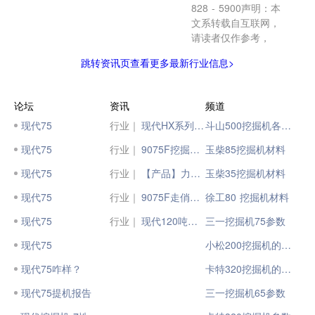
828 - 5900声明：本
文系转载自互联网，
请读者仅作参考，
跳转资讯页查看更多最新行业信息>
论坛
资讯
频道
现代75
行业｜
现代HX系列挖掘机，焕新升级
斗山500挖掘机各个部位重量
现代75
行业｜
9075F挖掘机 | 省油高效，致富快手
玉柴85挖掘机材料
现代75
行业｜
【产品】力量之星 | 现代HX405L挖掘机
玉柴35挖掘机材料
现代75
行业｜
9075F走俏！柳工挖掘机10台9075F林业机集采交付！
徐工80 挖掘机材料
现代75
行业｜
现代120吨超大型挖掘机 震撼来袭！
三一挖掘机75参数
现代75
小松200挖掘机的参数
现代75咋样？
卡特320挖掘机的参数
现代75提机报告
三一挖掘机65参数