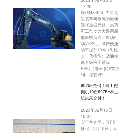
2023年08月25日
17:25
现代HX405L 力量之
星装车与破碎的最佳
选择重器无锋，大巧
不工①动力大采用新
型康明斯国四发动机
动力强劲，维护便捷
功率提升10%（对比
上一代机型）②油耗
低升级液压系统
EPIC（电子泵独立控
制）搭载VP
9075F走俏！柳工挖
掘机10台9075F林业
机集采交付！
2023年02月16日
18:07
实干争春早，开F新
征程！2月15日，天