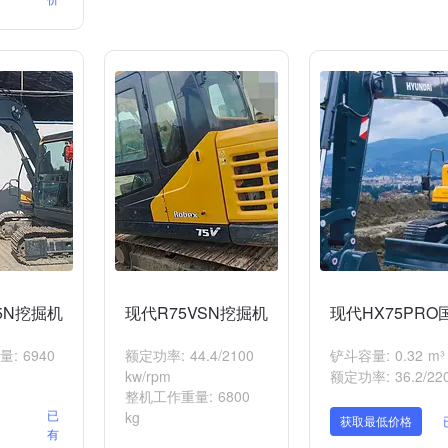
5N挖掘机
现代R75VSN挖掘机
现代HX75PR
: 6940
额定功率: 44.4/2100
铲斗容量: 0.32 m³
kw/rpm
额定功率: 36.2/220
整机工作重量: 6800
已
kg
获取最低价格
有