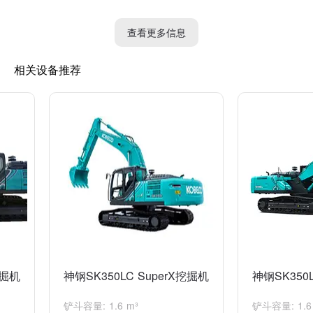
7. 行走速度：3.5~5.1千米/小时
8. 切削力：240千牛
查看更多信息
9. 最大提升力：180千牛
10. 液压系统工作压力：32.5兆帕
相关设备推荐
11. 最大输出流量：2x123升/分钟
12. 燃油箱容量：600升
13. 液压油箱容量：310升
14. 最大爬坡角度：35°
请注意，以上参数仅为参考，具体参数可能因不同型号或配置的不
同而有所变化。建议向神钢公司或经销商咨询获取更准确的参数信
息。
挖掘机
神钢SK350LC SuperX挖掘机
神钢SK350L
铲斗容量: 1.6 m³
铲斗容量: 1.6