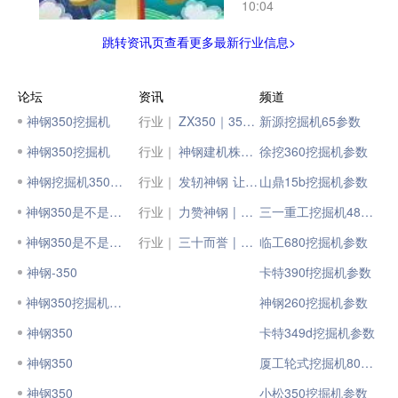
10:04
跳转资讯页查看更多最新行业信息>
论坛
资讯
频道
神钢350挖掘机
行业｜
ZX350｜350Pro-6A，各显神通秀实力
新源挖掘机65参数
神钢350挖掘机
行业｜
神钢建机株式会社高层莅临神钢建机（中国）有限公司
徐挖360挖掘机参数
神钢挖掘机350～8
行业｜
发轫神钢 让你梦想成真 | 神钢全新国四挖掘机 油耗更低！效率出众！
山鼎15b挖掘机参数
神钢350是不是进口机:
行业｜
力赞神钢 | VIP大客户揭示神钢的独特优势！
三一重工挖掘机485参数
神钢350是不是进口机
行业｜
三十而誉 | 了解神钢的人，总是和神钢在一起！
临工680挖掘机参数
神钢-350
卡特390f挖掘机参数
神钢350挖掘机怎么样
神钢260挖掘机参数
神钢350
卡特349d挖掘机参数
神钢350
厦工轮式挖掘机807W参数
神钢350
小松350挖掘机参数