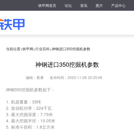
铁甲网首页
论坛
资讯
图片
产品中心
当前位置>
铁甲网
行业百科
神钢进口350挖掘机参数
>
>
神钢进口350挖掘机参数
编辑：黄勇
发布时间：2023-11-28 22:25:06
神钢350挖掘机参数如下：
1. 机器重量：35吨
2. 发动机功率：224千瓦
3. 最大挖掘深度：7.79米
4. 最大挖掘半径：10.05米
5. 标准斗容积：1.8立方米
6. 标准斗宽度：1.4米