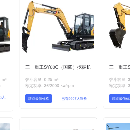
三一重工SY60C（国四）挖掘机
三一重工S
 m³
铲斗容量: 0.25 m³
铲斗容量: 3.
m
额定功率: 36/2000 kw/rpm
额定功率: 31
1万人
获取最低价格
已有5607人询价
获取最低价