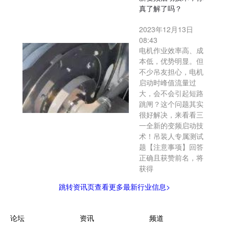
真了解了吗？
2023年12月13日
08:43
电机作业效率高、成
本低，优势明显。但
不少吊友担心，电机
启动时峰值流量过
大，会不会引起短路
跳闸？这个问题其实
很好解决，来看看三
一全新的变频启动技
术！吊装人专属测试
题【注意事项】回答
正确且获赞前名，将
获得
跳转资讯页查看更多最新行业信息>
论坛
资讯
频道