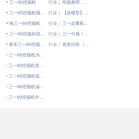
三一60挖掘机
行业｜
性能彪悍、走位灵活、效率出众......三一600吨，永恒的经典！
三一60挖掘机报警！
行业｜
【送模型】三一全新积木模型来啦！
拖三一60挖掘机
行业｜
三一起重机：未来新动力，智慧功成家APP全新上线！
三一60挖掘机找活干
行业｜
三一引领！中国装载机步入电动化全新时代
新车三一60挖掘机出租
行业｜
有奖问答 ｜ 三一全新变频启动技术，你真了解了吗？
三一60挖掘机为什么动作那么软？
三一60挖掘机质量怎么样？价格多少合适买？
三一60挖掘机低价转让 需要的电话
三一60挖掘机油门乱了，怎么标定
三一60挖掘机中臂偶尔有点微停顿怎么回事啊？