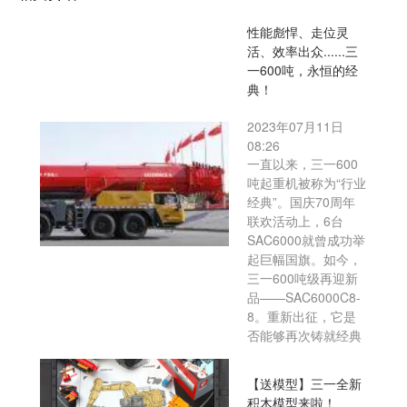
性能彪悍、走位灵
活、效率出众......三
一600吨，永恒的经
典！
2023年07月11日
08:26
一直以来，三一600
吨起重机被称为“行业
经典”。国庆70周年
联欢活动上，6台
SAC6000就曾成功举
起巨幅国旗。如今，
三一600吨级再迎新
品——SAC6000C8-
8。重新出征，它是
否能够再次铸就经典
【送模型】三一全新
积木模型来啦！