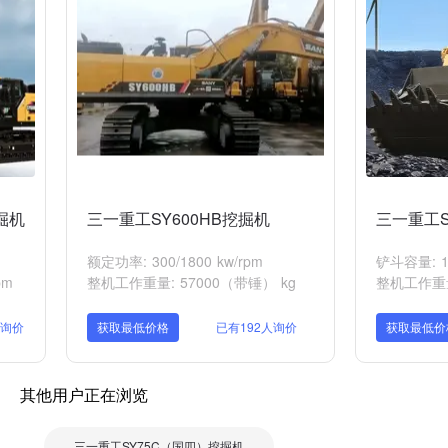
掘机
三一重工SY600HB挖掘机
三一重工S
额定功率: 300/1800 kw/rpm
铲斗容量: 1
pm
整机工作重量: 57000（带锤） kg
整机工作重量:
人询价
获取最低价格
已有192人询价
获取最低价
其他用户正在浏览
三一重工SY75C（国四）挖掘机