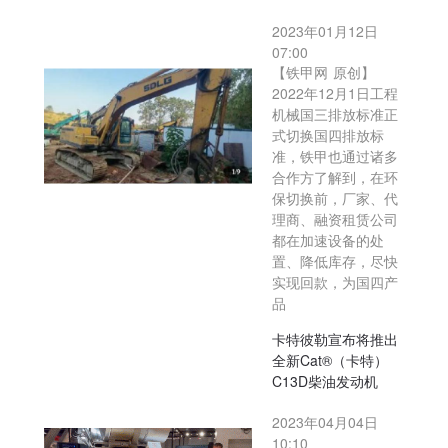
2023年01月12日
07:00
【铁甲网 原创】
2022年12月1日工程
机械国三排放标准正
式切换国四排放标
准，铁甲也通过诸多
合作方了解到，在环
保切换前，厂家、代
理商、融资租赁公司
都在加速设备的处
置、降低库存，尽快
实现回款，为国四产
品
卡特彼勒宣布将推出
全新Cat®（卡特）
C13D柴油发动机
2023年04月04日
10:10