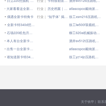
日立220挖掘机 多少钱
行业｜
卡特彼勒宣布将推出全新Cat®（卡特）C13D柴油发动机
酒井sv512d压路机图标
大家看看这全新卡特车值多少钱,24个小时
行业｜
历史档案 | 卡特彼勒的首款液压挖掘机
atlascopco戴纳派克cc422chf压路机图标
偶遇全新卡特角卡
行业｜
“知乎体” 揭秘CAT®（卡特）新动力
徐工xsm216压路机图标
全新卡特340d挖掘机
徐工lw500f装载机图标
石场220机包月多少钱？
柳工620a机械振动压路机图标
本人有台全新卡特336挖掘机
酒井sv512t压路机图标
出售一台全新卡特320挖掘机。
atlascopco戴纳派克lp6500手扶压路机图标
谁知道新卡特349D多少钱
徐工yz14jc压路机图标
关于铁甲
|
联系