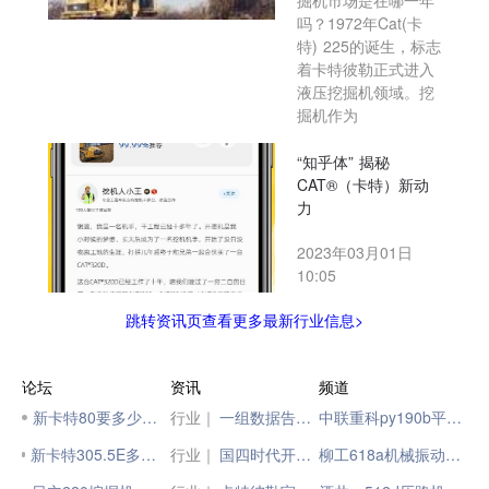
掘机市场是在哪一年
吗？1972年Cat(卡
特) 225的诞生，标志
着卡特彼勒正式进入
液压挖掘机领域。挖
掘机作为
“知乎体” 揭秘
CAT®（卡特）新动
力
2023年03月01日
10:05
跳转资讯页查看更多最新行业信息>
论坛
资讯
频道
新卡特80要多少钱？
行业｜
一组数据告诉你，用新能源矿卡到底能省多少钱？
中联重科py190b平地机图标
新卡特305.5E多少钱 急急急
行业｜
国四时代开启，您的国三设备值多少钱，您知道吗？
柳工618a机械振动压路机图标