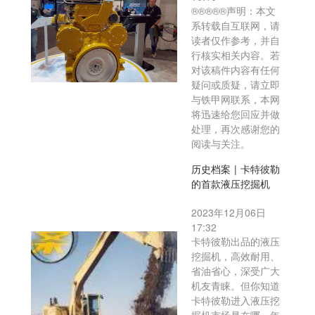
®®®®®声明：本文
系转载自互联网，请
读者仅作参考，并自
行核实相关内容。若
对该稿件内容有任何
疑问或质疑，请立即
与铁甲网联系，本网
将迅速给您回应并做
处理，再次感谢您的
阅读与关注。
历史档案 | 卡特彼勒
的首款液压挖掘机
2023年12月06日
17:32
卡特彼勒出品的液压
挖掘机，高效耐用、
省油省心，深受广大
机友青睐。但你知道
卡特彼勒进入液压挖