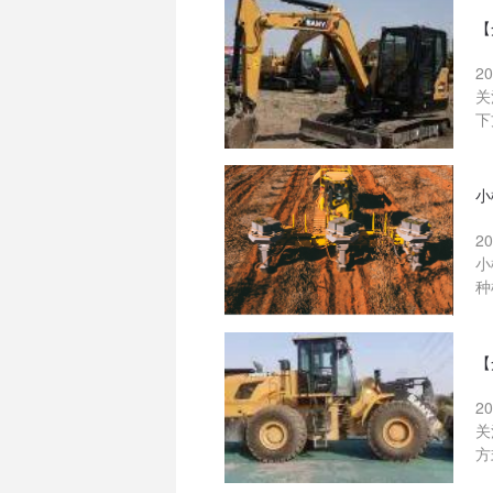
【
2
关
下
小
2
小
种
【
2
关
方