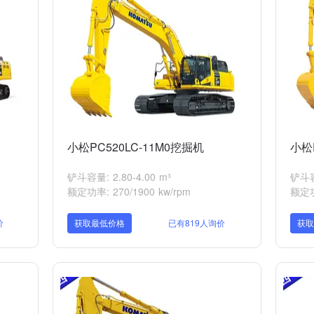
小松PC520LC-11M0挖掘机
小松
铲斗容量: 2.80-4.00 m³
铲斗容
额定功率: 270/1900 kw/rpm
额定功率
价
获取最低价格
已有819人询价
获