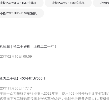
小松PC260LC-11M0挖掘机
小松PC240-11M0挖掘机
小松PC
小松PC235HD-11M0挖掘机
机捡漏 | 抢二手好机，上柳工二手汇！
023年02月10日 09:59
众力二手机】403小时SY550H
023年11月30日 17:17
注三一众力获取更多行业资讯2022年车，使用403小时停放于辽宁省朝
式扫描下方二维码直接线上报名车况优秀，先到先得设备详情↓↓↓整机