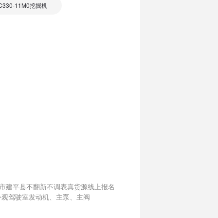
330-11M0挖掘机
阳市建平县不翻新不调表真货源线上报名
外观驾驶室发动机、主泵、主阀