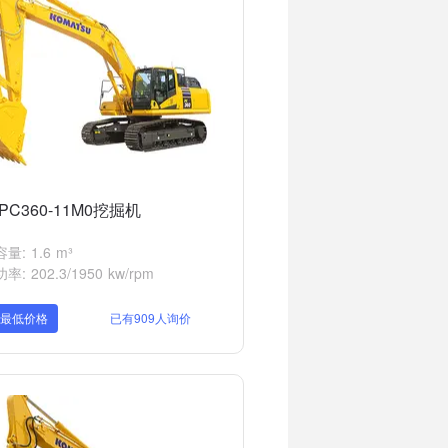
PC360-11M0挖掘机
量: 1.6 m³
: 202.3/1950 kw/rpm
取最低价格
已有909人询价