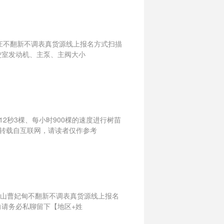
家庄不翻新不调表真货源线上报名方式扫描
驶室发动机、主泵、主阀大小
2秒3棵、每小时900棵的速度进行树苗
转载自互联网，请读者仅作参考
北唐山曹妃甸不翻新不调表真货源线上报名
向请务必私聊留下【地区+姓