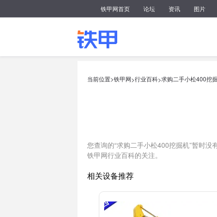
铁甲网首页
论坛
资讯
图片
当前位置>
铁甲网
行业百科
求购二手小松400挖
>
>
您查询的“求购二手小松400挖掘机”暂时
铁甲网行业百科的关注。
相关设备推荐