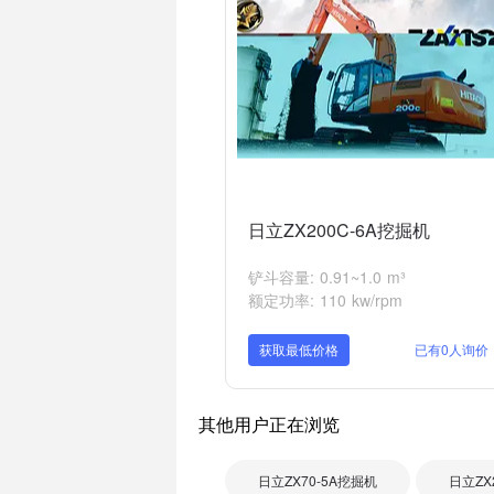
日立ZX200C-6A挖掘机
铲斗容量: 0.91~1.0 m³
额定功率: 110 kw/rpm
获取最低价格
已有0人询价
其他用户正在浏览
日立ZX70-5A挖掘机
日立ZX