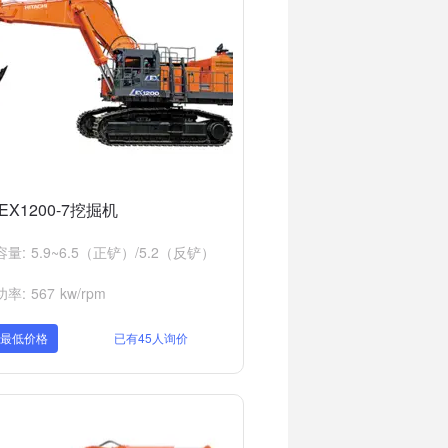
EX1200-7挖掘机
量: 5.9~6.5（正铲）/5.2（反铲）
率: 567 kw/rpm
取最低价格
已有45人询价