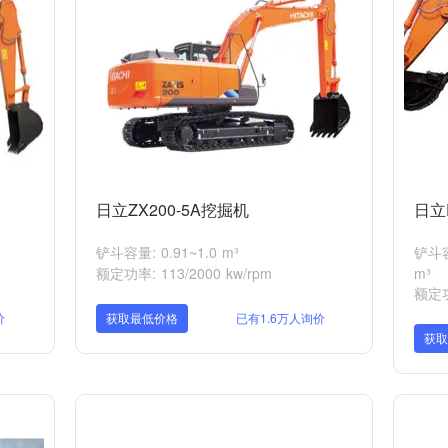
日立ZX200-5A挖掘机
日立
铲斗容量: 0.91~1.0 m³
铲斗容
额定功率: 113/2000 kw/rpm
m³
额定功
价
获取最低价格
已有1.6万人询价
获