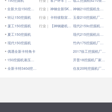
150挖掘机
行业｜
客户评车 | 现代HW150挖掘机，效率高，更省油
临工挖掘机6210查出厂
全新大信150挖掘机出售
行业｜
神钢全新SK130-11/SK150LC-11挖掘机荣耀上市
神钢210挖掘机生产厂家
转让150挖掘机
行业｜
卡特彼勒宣布将推出全新Cat®（卡特）C13D柴油发动机
玉柴210挖掘机厂家电话
厦工150挖掘机
行业｜
【神钢建机】全新一代 | SK130 、SK150LC-11
现代2159c挖掘机出厂
夏工150挖掘机
现代215挖掘机出厂合格证
现代150挖掘机
竹内175挖掘机厂家电话
偶遇全新卡特角卡
2017徐工挖掘机厂招聘
150挖掘机液压搞8成新/
开普18挖掘机厂家电话
全新卡特340d挖掘机
住友20吨挖掘机厂地在哪