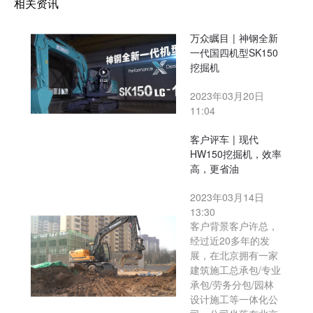
相关资讯
万众瞩目 | 神钢全新
一代国四机型SK150
挖掘机
2023年03月20日
11:04
客户评车 | 现代
HW150挖掘机，效率
高，更省油
2023年03月14日
13:30
客户背景客户许总，
经过近20多年的发
展，在北京拥有一家
建筑施工总承包/专业
承包/劳务分包/园林
设计施工等一体化公