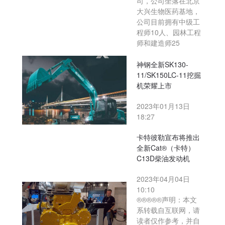
司，公司坐落在北京
大兴生物医药基地，
公司目前拥有中级工
程师10人、园林工程
师和建造师25
神钢全新SK130-
11/SK150LC-11挖掘
机荣耀上市
2023年01月13日
18:27
卡特彼勒宣布将推出
全新Cat®（卡特）
C13D柴油发动机
2023年04月04日
10:10
®®®®®声明：本文
系转载自互联网，请
读者仅作参考，并自