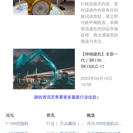
行核实相关内容。若
对该稿件内容有任何
疑问或质疑，请立即
与铁甲网联系，本网
将迅速给您回应并做
处理，再次感谢您的
阅读与关注。
【神钢建机】全新一
代 | SK130 、
SK150LC-11
2023年04月14日
10:58
跳转资讯页查看更多最新行业信息>
论坛
资讯
频道
150挖掘机
行业｜
万众瞩目 | 神钢全新一代国四机型SK150挖掘机
洋马100挖掘机出厂日期